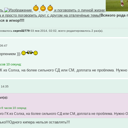
ить
и поговорить о личной жизни,
 и просто поговорить друг с другом на отвлечёные темы!
Всякого рода 
я в игнор!!!!
ировалось
сергей2779
03 янв 2014, 02:02, всего редактировалось 2 раз(а).
 06:47
ерпением )))
сов 10 секунд:
 из Солха, на более сильного СД или СМ, доплата не проблема. Нужно
 14:35
л(а):
 6 часов 10 секунд:
о ГК из Солха, на более сильного СД или СМ, доплата не проблема. Нужно 
лько!!!Одного кипера нельзя оставлять!!!