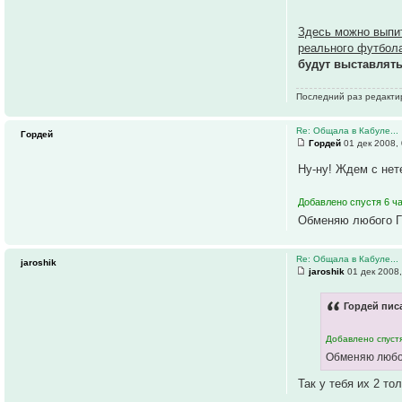
Здесь можно вып
реального футбола
будут выставлятьс
Последний раз редакт
Re: Общала в Кабуле...
Гордей
Гордей
01 дек 2008,
Ну-ну! Ждем с нет
Добавлено спустя 6 ча
Обменяю любого ГК
Re: Общала в Кабуле...
jaroshik
jaroshik
01 дек 2008,
Гордей писа
Добавлено спустя
Обменяю любог
Так у тебя их 2 то