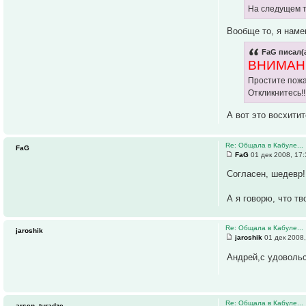
На следущем т
Вообще то, я наме
FaG писал(а
ВНИМАНИ
Простите пожа
Откликнитесь!!
А вот это восхити
Re: Общала в Кабуле...
FaG
FaG
01 дек 2008, 17:
Согласен, шедевр!
А я говорю, что т
Re: Общала в Кабуле...
jaroshik
jaroshik
01 дек 2008,
Андрей,с удовольс
Re: Общала в Кабуле...
arsen_turadze