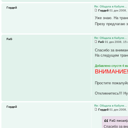
Re: Общала в Кабуле...
Гордей
Гордей
01 дек 2008,
Уже знаю. На тран
Презу предлагаю з
Re: Общала в Кабуле...
FaG
FaG
01 дек 2008, 15:
Спасибо за внима
На следущем тран
Добавлено спустя 4 м
ВНИМАНИЕ!
Простите пожалуйс
Откликнитесь!!! Н
Re: Общала в Кабуле...
Гордей
Гордей
01 дек 2008,
FaG писал(а
Спасибо за в