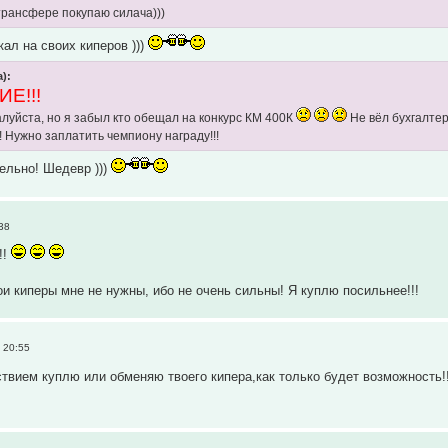
рансфере покупаю силача)))
кал на своих киперов )))
):
Е!!!
луйста, но я забыл кто обещал на конкурс КМ 400К
Не вёл бухгалтер
! Нужно заплатить чемпиону награду!!!
тельно! Шедевр )))
38
!!
вои киперы мне не нужны, ибо не очень сильны! Я куплю посильнее!!!
 20:55
твием куплю или обменяю твоего кипера,как только будет возможность!