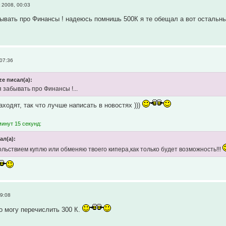
 2008, 00:03
ывать про Финансы ! надеюсь помнишь 500К я те обещал а вот остальн
 07:36
ze писал(а):
 забывать про Финансы !...
ходят, так что лучше написать в новостях )))
инут 15 секунд:
ал(а):
ольствием куплю или обменяю твоего кипера,как только будет возможность!!!
09:08
о могу перечислить 300 К.