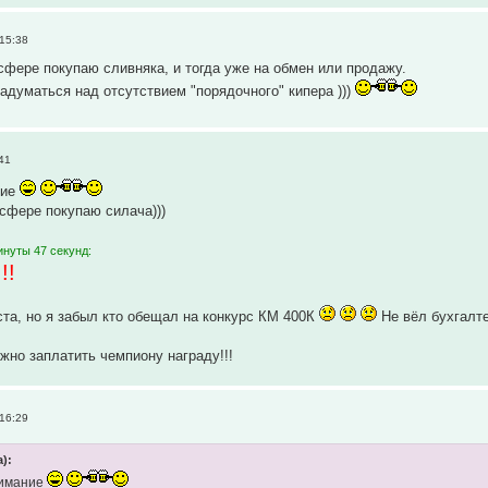
 15:38
сфере покупаю сливняка, и тогда уже на обмен или продажу.
адуматься над отсутствием "порядочного" кипера )))
41
ние
сфере покупаю силача)))
инуты 47 секунд:
!!
та, но я забыл кто обещал на конкурс КМ 400К
Не вёл бухгалте
ужно заплатить чемпиону награду!!!
 16:29
):
нимание