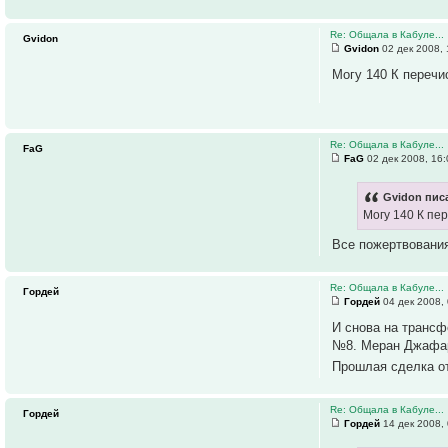
Re: Общала в Кабуле...
Gvidon
Gvidon
02 дек 2008, 
Могу 140 К перечи
Re: Общала в Кабуле...
FaG
FaG
02 дек 2008, 16:
Gvidon писа
Могу 140 К пе
Все пожертвовани
Re: Общала в Кабуле...
Гордей
Гордей
04 дек 2008,
И снова на трансф
№8. Меран Джафар
Прошлая сделка от
Re: Общала в Кабуле...
Гордей
Гордей
14 дек 2008,