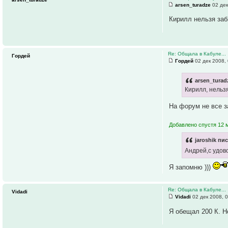
arsen_turadze
02 дек
Кирилл нельзя заб
Re: Общала в Кабуле...
Гордей
Гордей
02 дек 2008,
arsen_turad
Кирилл, нельзя
На форум не все за
Добавлено спустя 12 м
jaroshik пис
Андрей,с удов
Я запомню )))
Re: Общала в Кабуле...
Vidadi
Vidadi
02 дек 2008, 
Я обещал 200 К. Н