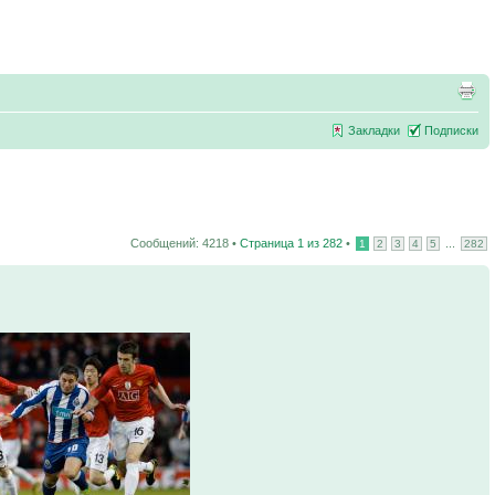
Закладки
Подписки
Сообщений: 4218 •
Страница
1
из
282
•
...
1
2
3
4
5
282