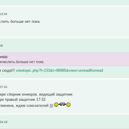
13:34
слить больше нет пока.
09
л(а):
речислить больше нет пока.
я сюда!!!
viewtopic.php?f=233&t=88985&view=unread#unread
 07:41
ере сборник юниоров, ведещий защитник:
и правый защитник 17-32
менена, ждем соискателей )))
 04:18