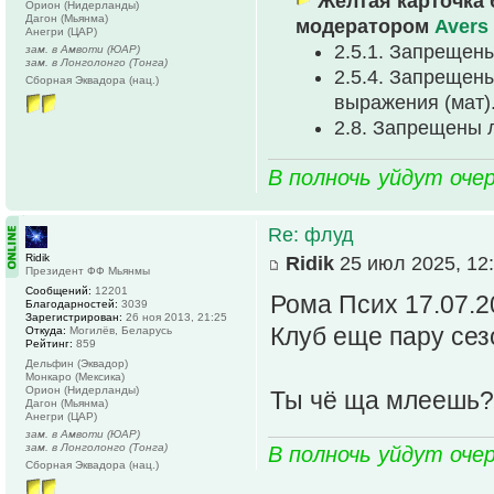
Желтая карточка 
Орион (Нидерланды)
Дагон (Мьянма)
модератором
Avers
Анегри (ЦАР)
2.5.1. Запрещен
зам. в Амвоти (ЮАР)
зам. в Лонголонго (Тонга)
2.5.4. Запрещен
Сборная Эквадора (нац.)
выpажения (мат)
2.8. Запрещены 
В полночь уйдут оче
Re: флуд
Ridik
Ridik
25 июл 2025, 12
Президент ФФ Мьянмы
Сообщений:
12201
Рома Псих 17.07.2
Благодарностей:
3039
Зарегистрирован:
26 ноя 2013, 21:25
Клуб еще пару сезо
Откуда:
Могилёв, Беларусь
Рейтинг:
859
Дельфин (Эквадор)
Монкаро (Мексика)
Орион (Нидерланды)
Ты чё ща млеешь?
Дагон (Мьянма)
Анегри (ЦАР)
зам. в Амвоти (ЮАР)
зам. в Лонголонго (Тонга)
В полночь уйдут оче
Сборная Эквадора (нац.)