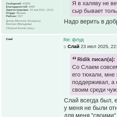
Я в халяву не в
Сообщений:
43393
Благодарностей:
4895
сыр бывает толь
Зарегистрирован:
15 янв 2012, 19:21
Откуда:
Монако
Рейтинг:
637
Надо верить в доб
Днепр (Могилев, Беларусь)
Виктори (Мальдивы)
Сборная Косово (нац.)
Re: флуд
Слай
Слай
23 июл 2025, 22
Ridik писал(а):
Со Слаем совсем
его тюкали, мне 
поддерживал, а 
своим среди чуж
Слай всегда был, 
у меня не были о
для меня "своими"