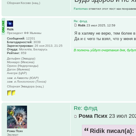
Сборная Косово (нац.)
Fantomas
отметил этот пост как понравив
Re: флуд
Ridik
23 июл 2025, 12:59
Ridik
Я в халяву не верю, тем более 
Президент ФФ Мьянмы
Да и с чего ты взял, что у меня
Сообщений:
12201
Благодарностей:
3039
Зарегистрирован:
26 ноя 2013, 21:25
Откуда:
Могилёв, Беларусь
В полночь уйдут очертания дня, буду
Рейтинг:
859
Дельфин (Эквадор)
Монкаро (Мексика)
Орион (Нидерланды)
Дагон (Мьянма)
Анегри (ЦАР)
зам. в Амвоти (ЮАР)
зам. в Лонголонго (Тонга)
Сборная Эквадора (нац.)
Re: флуд
Рома Псих
23 июл 202
Ridik писал(а):
Рома Псих
Эксперт