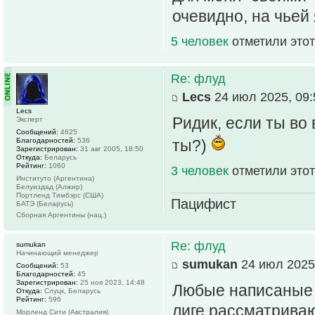
очевидно, на чьей 
5 человек
отметили этот
Re: флуд
Lecs
24 июл 2025, 09:
Lecs
Ридик, если ты во 
Эксперт
Сообщений:
4625
Благодарностей:
536
ты?)
Зарегистрирован:
31 авг 2005, 18:50
Откуда:
Беларусь
Рейтинг:
1060
3 человек
отметили этот
Институто (Аргентина)
Белуиздад (Алжир)
Портленд Тимбэрс (США)
Пацифист
БАТЭ (Беларусь)
Сборная Аргентины (нац.)
Re: флуд
sumukan
Начинающий менеджер
sumukan
24 июл 2025,
Сообщений:
53
Благодарностей:
45
Зарегистрирован:
25 ноя 2023, 14:48
Любые написаные 
Откуда:
Слуцк, Беларусь
Рейтинг:
596
лиге,рассматриваю
Морленд Сити (Австралия)