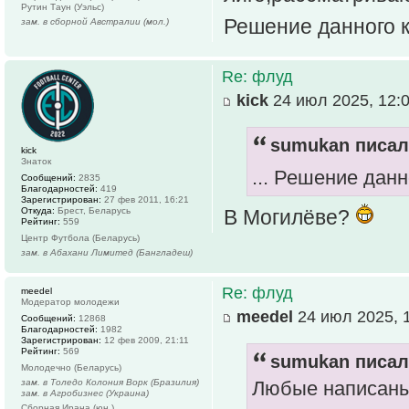
Рутин Таун (Уэльс)
Решение данного 
зам. в сборной Австралии (мол.)
Re: флуд
kick
24 июл 2025, 12:
sumukan писал(
kick
Знаток
... Решение дан
Сообщений:
2835
Благодарностей:
419
Зарегистрирован:
27 фев 2011, 16:21
Откуда:
Брест, Беларусь
В Могилёве?
Рейтинг:
559
Центр Футбола (Беларусь)
зам. в Абахани Лимитед (Бангладеш)
Re: флуд
meedel
Модератор молодежи
meedel
24 июл 2025, 
Сообщений:
12868
Благодарностей:
1982
Зарегистрирован:
12 фев 2009, 21:11
Рейтинг:
569
sumukan писал(
Молодечно (Беларусь)
зам. в Толедо Колония Ворк (Бразилия)
Любые написаны
зам. в Агробизнес (Украина)
Сборная Ирана (юн.)