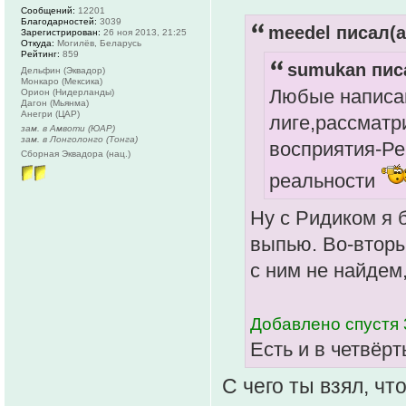
Сообщений:
12201
Благодарностей:
3039
meedel писал(а
Зарегистрирован:
26 ноя 2013, 21:25
Откуда:
Могилёв, Беларусь
Рейтинг:
859
sumukan писа
Дельфин (Эквадор)
Монкаро (Мексика)
Любые написа
Орион (Нидерланды)
Дагон (Мьянма)
Анегри (ЦАР)
лиге,рассматр
зам. в Амвоти (ЮАР)
зам. в Лонголонго (Тонга)
восприятия-Ре
Сборная Эквадора (нац.)
реальности
Ну с Ридиком я 
выпью. Во-вторы
с ним не найдем,
Добавлено спустя 
Есть и в четвёрт
С чего ты взял, чт