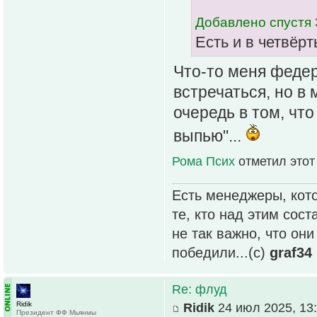
Добавлено спустя 
Есть и в четвёрт
Что-то меня федер
встречаться, но в
очередь в том, что
выпью"...
Рома Псих
отметил этот
Есть менеджеры, кото
те, кто над этим сос
не так важно, что он
победили...(с)
graf34
Re: флуд
Ridik
Ridik
24 июл 2025, 13
Президент ФФ Мьянмы