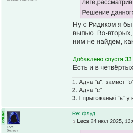
лиге,рассматрив
Решение данного
Ну с Ридиком я бы
выпью. Во-вторых, 
ним не найдем, ка
Добавлено спустя 33
Есть и в четвёртых
1. Адна "а", замест "о
2. Адна "с"
3. І прыгожанькі "ь" у
Re: флуд
Lecs
24 июл 2025, 13:
Lecs
Эксперт