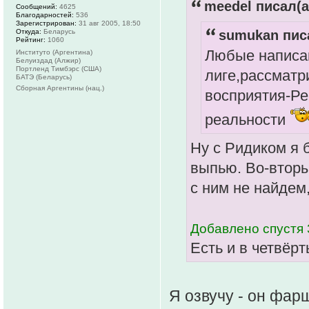
meedel писал(а
Сообщений:
4625
Благодарностей:
536
Зарегистрирован:
31 авг 2005, 18:50
sumukan писа
Откуда:
Беларусь
Рейтинг:
1060
Любые написа
Институто (Аргентина)
Белуиздад (Алжир)
Портленд Тимбэрс (США)
лиге,рассматр
БАТЭ (Беларусь)
Сборная Аргентины (нац.)
восприятия-Ре
реальности
Ну с Ридиком я 
выпью. Во-вторы
с ним не найдем,
Добавлено спустя 
Есть и в четвёрт
Я озвучу - он фар