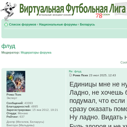
Список форумов
‹
Национальные форумы
‹
Беларусь
флуд
Модератор:
Модераторы форума
Соо
Re: флуд
Рома Псих
23 июл 2025, 12:43
Единицы мне не н
Ладно, не хочешь 
Рома Псих
Эксперт
подумал, что если 
Сообщений:
43393
Благодарностей:
4895
сразу оказать пом
Зарегистрирован:
15 янв 2012, 19:21
Откуда:
Монако
Ну ладно. Видать н
Рейтинг:
637
Днепр (Могилев, Беларусь)
Будь здоров и не 
Виктори (Мальдивы)