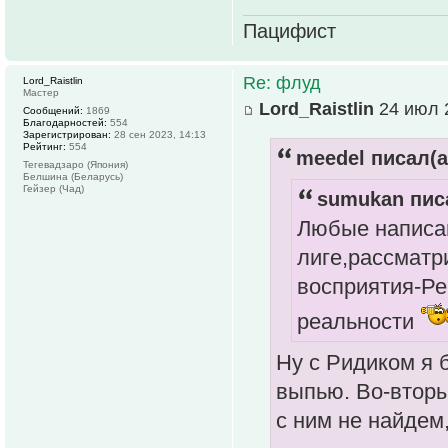
Пацифист
Re: флуд
Lord_Raistlin
Мастер
Lord_Raistlin
24 июл 2
Сообщений:
1869
Благодарностей:
554
Зарегистрирован:
28 сен 2023, 14:13
Рейтинг:
554
meedel писал(а
Тегевадзаро (Япония)
Белшина (Беларусь)
Гейзер (Чад)
sumukan писа
Любые написа
лиге,рассматр
восприятия-Ре
реальности
Ну с Ридиком я 
выпью. Во-вторы
с ним не найдем,