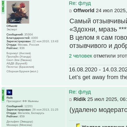
Re: флуд
Offworld
24 июл 2025,
Самый отзывчивый 
Offworld
«Здохни, мразь ***
Эксперт
Сообщений:
35304
В целом я сам гово
Благодарностей:
4300
Зарегистрирован:
22 ноя 2010, 13:43
отзывчивого и доб
Откуда:
Москва, Россия
Рейтинг:
936
Борнмут (Англия)
2 человек
отметили этот
Пролайн (Уганда)
Сент-Эли (Гвиана)
АБДБ (Бруней)
Пелотас (Бразилия)
16.08.2020 - 14.03.20
Сборная Брунея (мол.)
Let's get away from th
Re: флуд
Ridik
Ridik
25 июл 2025, 06
Президент ФФ Мьянмы
Сообщений:
12201
(удалено модерат
Зарегистрирован:
26 ноя 2013, 21:25
Откуда:
Могилёв, Беларусь
Рейтинг:
859
Дельфин (Эквадор)
Монкаро (Мексика)