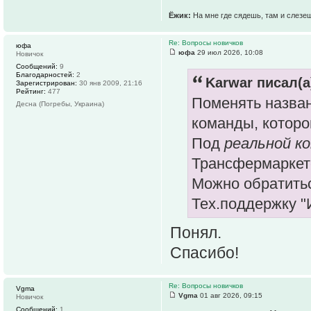
Ёжик:
На мне где сядешь, там и слезе
Re: Вопросы новичков
юфа
юфа
29 июл 2026, 10:08
Новичок
Сообщений:
9
Благодарностей:
2
Karwar писал(а
Зарегистрирован:
30 янв 2009, 21:16
Рейтинг:
477
Поменять назва
Десна (Погребы, Украина)
команды, которо
Под
реальной к
Трансфермаркет
Можно обратитьс
Тех.поддержку "
Понял.
Спасибо!
Re: Вопросы новичков
Vgma
Vgma
01 авг 2026, 09:15
Новичок
Сообщений:
1