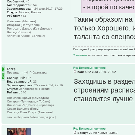
Сообщений:
45
Благодарностей:
54
- второй по каче
Зарегистрирован:
24 фев 2017, 17:29
Откуда:
Москва, Россия
Рейтинг:
514
Таким образом на 
Файсанес (Мексика)
Имортал (Португалия)
только Хорошего. 
Ренесанс Даукро (Кот-Дивуар)
Васэда (Япония)
таланта со спецв
Атлетико Сукре (Боливия)
Последний раз редактировалось sashee 2
2 человек
отметили этот пост как понрав
Re: Вопросы новичков
Капер
Капер
22 июл 2026, 23:02
Президент ФФ Гибралтара
Сообщений:
136
Заходишь в раздел
Благодарностей:
23
Зарегистрирован:
25 июн 2024, 22:16
строениям расписа
Откуда:
Зеленогорск, Россия
Рейтинг:
640
становится лучше.
Пномпень Краун (Камбоджа)
Сентрал (Тринидад и Тобаго)
Линкольн Ред Импс (Гибралтар)
Сезар Вальехо (Перу)
Сингида Блек Старс (Танзания)
зам. в сборной Гибралтара (юн.)
Re: Вопросы новичков
Solmyr
22 июл 2026, 23:49