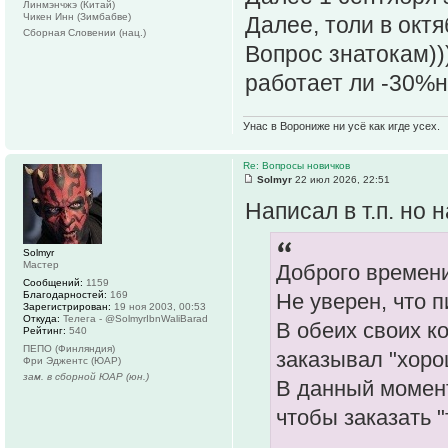
Линмэнчжэ (Китай)
Чикен Инн (Зимбабве)
Далее, толи в октя
Сборная Словении (нац.)
Вопрос знатокам))
работает ли -30%
Унас в Ворониже ни усё как игде усех.
Re: Вопросы новичков
Solmyr
22 июл 2026, 22:51
Написал в т.п. но
Solmyr
Мастер
Доброго времени
Сообщений:
1159
Благодарностей:
169
Не уверен, что 
Зарегистрирован:
19 ноя 2003, 00:53
Откуда:
Телега - @SolmyrIbnWaliBarad
В обеих своих к
Рейтинг:
540
ПЕПО (Финляндия)
заказывал "хоро
Фри Эджентс (ЮАР)
зам. в сборной ЮАР (юн.)
В данный момент
чтобы заказать 