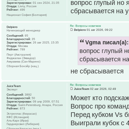
вопрос глупый но 
Зарегистрирован:
01 сен 2024, 21:35
Откуда:
Livny, Россия
сбрасывается на у
Рейтинг:
496
Национал София (Болгария)
Re: Вопросы новичков
Delpiero
Delpiero
01 авг 2026, 09:22
Начинающий менеджер
Сообщений:
95
Благодарностей:
35
Vgma писал(а):
Зарегистрирован:
26 авг 2025, 15:35
Откуда:
Москва
вопрос глупый н
Рейтинг:
789
Перт (Австралия)
сбрасывается на
Фиджалан (Эквадор)
Аккуавива (Сан-Марино)
Сборная Бонэйр (нац.)
не сбрасывается
Re: Вопросы новичков
JuiceTeam
JuiceTeam
02 авг 2026, 02:49
Эксперт
Сообщений:
3892
Может кто подскаж
Благодарностей:
50
Зарегистрирован:
09 апр 2009, 07:51
Вопрос про коман
Откуда:
Saint-Petersburg, Anapa, Россия
Рейтинг:
873
Перед кубком Vs б
Эстреллас (Кюрасао)
КФС (Исландия)
Аль-Карх (Ирак)
Выиграли кубок с 4
Гарднерсвил (Либерия)
Сборная Кюрасао (мол.)