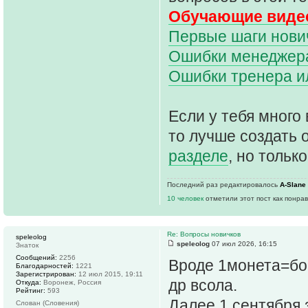
Обучающие видео
Первые шаги нович
Ошибки менеджера 
Ошибки тренера и
Если у тебя много 
то лучше создать 
разделе
, но только
Последний раз редактировалось
A-Slane
10 человек
отметили этот пост как понра
Re: Вопросы новичков
speleolog
speleolog
07 июл 2026, 16:15
Знаток
Сообщений:
2256
Вроде 1монета=бон
Благодарностей:
1221
Зарегистрирован:
12 июл 2015, 19:11
др всола.
Откуда:
Воронеж, Россия
Рейтинг:
593
Далее 1 сентября 
Слован (Словения)