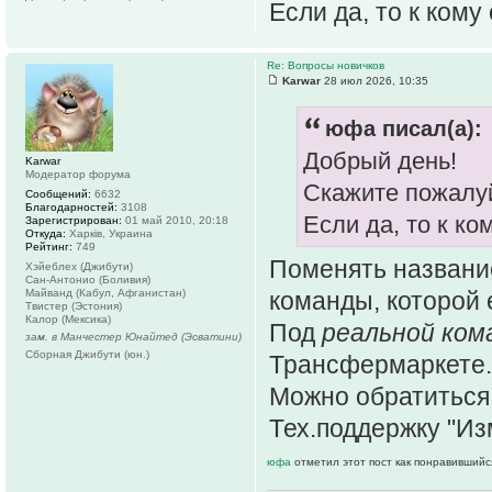
Если да, то к ком
Re: Вопросы новичков
Karwar
28 июл 2026, 10:35
юфа писал(а):
Добрый день!
Karwar
Модератор форума
Скажите пожалуй
Сообщений:
6632
Благодарностей:
3108
Если да, то к к
Зарегистрирован:
01 май 2010, 20:18
Откуда:
Харків, Украина
Рейтинг:
749
Поменять названи
Хэйеблех (Джибути)
Сан-Антонио (Боливия)
Майванд (Кабул, Афганистан)
команды, которой 
Твистер (Эстония)
Калор (Мексика)
Под
реальной ком
зам. в Манчестер Юнайтед (Эсватини)
Сборная Джибути (юн.)
Трансфермаркете.
Можно обратиться 
Тех.поддержку "Из
юфа
отметил этот пост как понравившийс