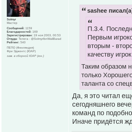
sashee писал(а
Solmyr
Мастер
П.3.4. Послед
Сообщений:
1159
Благодарностей:
169
Зарегистрирован:
19 ноя 2003, 00:53
Первым игроко
Откуда:
Телега - @SolmyrIbnWaliBarad
Рейтинг:
540
вторым - второ
ПЕПО (Финляндия)
Фри Эджентс (ЮАР)
качеству игрок
зам. в сборной ЮАР (юн.)
Таким образом н
только Хорошего
таланта со спец
Да, я это читал е
сегодняшнего вече
команд по подобно
Иначе придётся жд