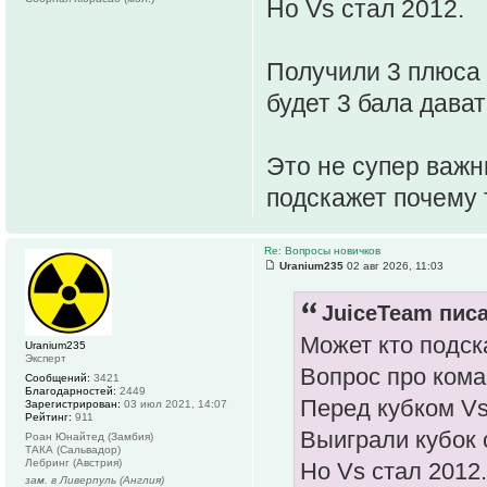
Но Vs стал 2012.
Получили 3 плюса 
будет 3 бала дават
Это не супер важн
подскажет почему 
Re: Вопросы новичков
Uranium235
02 авг 2026, 11:03
JuiceTeam писа
Может кто подск
Uranium235
Эксперт
Вопрос про ком
Сообщений:
3421
Благодарностей:
2449
Перед кубком Vs
Зарегистрирован:
03 июл 2021, 14:07
Рейтинг:
911
Выиграли кубок 
Роан Юнайтед (Замбия)
ТАКА (Сальвадор)
Лебринг (Австрия)
Но Vs стал 2012.
зам. в Ливерпуль (Англия)