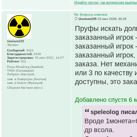
Играйте честно, так интереснее выигры
Re: Вопросы новичков
Uranium235
23 июл 2026, 00:25
Пруфы искать долг
заказанный игрок 
Uranium235
заказанный игрок 
Эксперт
Сообщений:
3421
заказанный игрок,
Благодарностей:
2449
Зарегистрирован:
03 июл 2021, 14:07
Рейтинг:
911
заказа. Нет механ
Роан Юнайтед (Замбия)
ТАКА (Сальвадор)
или 3 по качеству 
Лебринг (Австрия)
зам. в Ливерпуль (Англия)
доступны, это зак
зам. в Анжле (Франция)
Сборная Австрии (мол.)
Добавлено спустя 6 м
speleolog писал
Вроде 1монета=б
др всола.