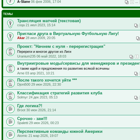
A-Slane
06 фев 2006, 17:04
...
1
ТЕМЫ
Трансляция матчей (текстовая)
coqa 21 июл 2023, 15:14
Пригласи друга в Виртуальную Футбольную Лигу!
Akar
28 июл 2009, 20:05
Проект: "Начнем с нуля - перерегистрация"
Перереги и многое другое из Лиги
Uranium235 06 май 2022, 18:03
1
Внутриигровые моды/сервисы для менеджеров и президен
а также идей и предложения по развитию всякой всячины
Arne 03 апр 2021, 10:21
После такого хочется уйти ***
Djoni500 29 июн 2026, 22:30
Классификация стратегий развития клуба
Solmyr 24 дек 2023, 05:13
Где логика?!
Broot 30 июн 2026, 21:14
Срочно - зам!!!
Spaletti 29 июн 2026, 00:23
Перспективные команды южной Америки
Atomic 21 мар 2026, 19:07