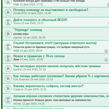
Коллизия иногда даёт примавку к РМ больше чем победа
Ridik 11 фев 2026, 17:42
Почему команду не выставляют в свободные?
ZholikJR16 12 фев 2026, 10:46
Дайте поиграть в обычный ВСОЛ!
Vurka 23 янв 2026, 23:37
"Торпеда" команд
киллер игры
Адонис 15 авг 2025, 00:30
Стыки! Остановите это!!! (заглушка ответного матча)
Попытка донести Администрации, что выбран неверный путь
Ridik 14 дек 2025, 08:04
Новое в правилах с 70-го сезона
Akar
23 июн 2024, 20:46
Уже молодые игроки начали получать жёсткие травмы
bozkurt 16 янв 2026, 22:18
Как теперь работают коллизии? Зачем убрали % с картинки
Che Guevara 16 янв 2026, 22:23
Какова вероятность собрать состав мечты?
Carjaros 23 дек 2025, 11:31
лучшие игроки согласно статистике дороже чемпионства, 
Игроки приносят больше денег, чем призовые за чемпионство
Atomic 12 дек 2025, 14:25