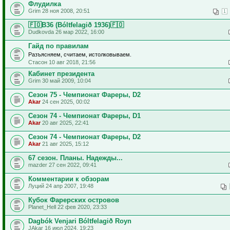
Флудилка
Grim 28 ноя 2008, 20:51
1
🇫🇴B36 (Bóltfelagið 1936)🇫🇴
Dudkovda 26 мар 2022, 16:00
Гайд по правилам
Разъясняем, считаем, истолковываем.
Стасон 10 авг 2018, 21:56
Кабинет президента
Grim 30 май 2009, 10:04
Сезон 75 - Чемпионат Фареры, D2
Akar
24 сен 2025, 00:02
Сезон 74 - Чемпионат Фареры, D1
Akar
20 авг 2025, 22:41
Сезон 74 - Чемпионат Фареры, D2
Akar
21 авг 2025, 15:12
67 сезон. Планы. Надежды...
mazder 27 сен 2022, 09:41
Комментарии к обзорам
Луций 24 апр 2007, 19:48
Кубок Фарерских островов
Planet_Hell 22 фев 2020, 23:33
Dagbók Venjari Bóltfelagið Royn
JAkar 16 июл 2024, 19:23