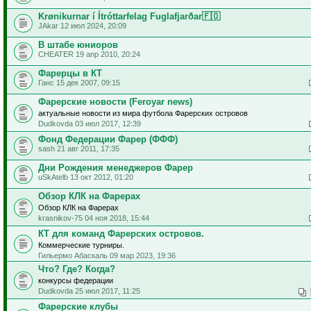
Krønikurnar í Ítróttarfelag Fuglafjarðar🇫🇴
JAkar 12 июл 2024, 20:09
В штабе юниоров
CHEATER 19 апр 2010, 20:24
Фарерцы в КТ
Ганс 15 дек 2007, 09:15
Фарерские новости (Feroyar news)
актуальные новости из мира футбола Фарерских островов
Dudkovda 03 июл 2017, 12:39
Фонд Федерации Фарер (ФФФ)
sash 21 авг 2011, 17:35
Дни Рождения менеджеров Фарер
uSkAtelb 13 окт 2012, 01:20
Обзор КЛК на Фарерах
Обзор КЛК на Фарерах
krasnikov-75 04 ноя 2018, 15:44
КТ для команд Фарерских островов.
Коммерческие турниры.
Гильермо Абаскаль 09 мар 2023, 19:36
Что? Где? Когда?
конкурсы федерации
Dudkovda 25 июл 2017, 11:25
Фарерские клубы