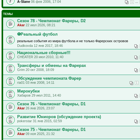
A-Slane
06 фев 2006, 17:04
...
1
ТЕМЫ
Сезон 78 - Чемпионат Фареры, D2
Akar
22 июл 2026, 08:21
⚽Реальный футбол
реальные события из мира футбола и не только Фарерских островов
Dudkovda 12 янв 2017, 18:46
Национальные сборные!!!
CHEATER 20 июл 2010, 11:40
Трансферы и обмены на Фарерах
Grim 20 окт 2008, 18:09
Обсуждение чемпионата Фарер
ria01 03 янв 2008, 14:11
1
Мирокубки
Хабаров 29 июл 2011, 14:40
Сезон 76 - Чемпионат Фареры, D1
Akar
26 янв 2026, 23:07
Развитие Юниоров (обсуждение проекта)
pokerstar 31 янв 2015, 02:59
Сезон 75 - Чемпионат Фареры, D1
Akar
09 ноя 2025, 21:32