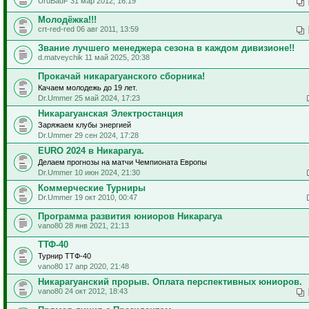
UruBadF 31 мар 2012, 16:19
Молодёжка!!!
crt-red-red 06 авг 2011, 13:59
Звание лучшего менеджера сезона в каждом дивизионе!!
d.matveychik 11 май 2025, 20:38
Прокачай никарагуанского сборника!
Качаем молодежь до 19 лет.
Dr.Ummer 25 май 2024, 17:23
Никарагуанская Электростанция
Заряжаем клубы энергией
Dr.Ummer 29 сен 2024, 17:28
EURO 2024 в Никарагуа.
Делаем прогнозы на матчи Чемпионата Европы
Dr.Ummer 10 июн 2024, 21:30
Коммерческие Турниры
Dr.Ummer 19 окт 2010, 00:47
Программа развития юниоров Никарагуа
vano80 28 янв 2021, 21:13
ТТФ-40
Турнир ТТФ-40
vano80 17 апр 2020, 21:48
Никарагуанский прорыв. Оплата перспективных юниоров.
vano80 24 окт 2012, 18:43