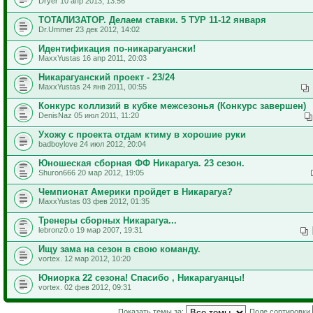
Dryer 10 апр 2013, 13:56
ТОТАЛИЗАТОР. Делаем ставки. 5 ТУР 11-12 января
Dr.Ummer 23 дек 2012, 14:02
Идентификация по-никарагуански!
MaxxYustas 16 апр 2011, 20:03
Никарагуанский проект - 23/24
MaxxYustas 24 янв 2011, 00:55
Конкурс коллизий в кубке межсезонья (Конкурс завершен)
DenisNaz 05 июл 2011, 11:20
Ухожу с проекта отдам ктиму в хорошие руки
badboylove 24 июл 2012, 20:04
Юношеская сборная ФФ Никарагуа. 23 сезон.
Shuron666 20 мар 2012, 19:05
Чемпионат Америки пройдет в Никарагуа?
MaxxYustas 03 фев 2012, 01:35
Тренеры сборных Никарагуа...
lebronz0.o 19 мар 2007, 19:31
Ищу зама на сезон в свою команду.
vortex. 12 мар 2012, 10:20
Юниорка 22 сезона! Спасибо , Никарагуанцы!
vortex. 02 фев 2012, 09:31
Показать темы за:
Поле сортировки