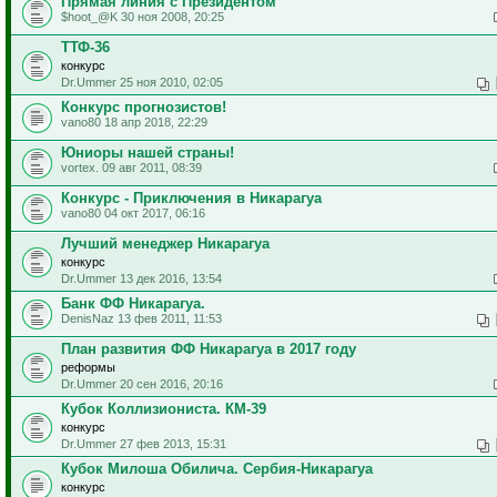
Прямая линия с Президентом
$hoot_@K 30 ноя 2008, 20:25
ТТФ-36
конкурс
Dr.Ummer 25 ноя 2010, 02:05
Конкурс прогнозистов!
vano80 18 апр 2018, 22:29
Юниоры нашей страны!
vortex. 09 авг 2011, 08:39
Конкурс - Приключения в Никарагуа
vano80 04 окт 2017, 06:16
Лучший менеджер Никарагуа
конкурс
Dr.Ummer 13 дек 2016, 13:54
Банк ФФ Никарагуа.
DenisNaz 13 фев 2011, 11:53
План развития ФФ Никарагуа в 2017 году
реформы
Dr.Ummer 20 сен 2016, 20:16
Кубок Коллизиониста. КМ-39
конкурс
Dr.Ummer 27 фев 2013, 15:31
Кубок Милоша Обилича. Сербия-Никарагуа
конкурс