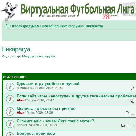
Список форумов
‹
Национальные форумы
‹
Никарагуа
Никарагуа
Модератор:
Модераторы форума
ОБЪЯВЛЕНИЯ
Сделаем игру удобнее и лучше!
Чемпионка 14 июн 2023, 21:54
Если сайт игры недоступен и другие технические проблемы
Akar
26 фев 2016, 21:47
Мелочь, но было бы приятно
Akar
19 дек 2009, 13:38
1
Скажите мне - зачем Лиге такие матчи?
Karwar 24 июн 2008, 01:29
...
1
Вопросы новичков