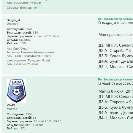
зам. в Ангушт (Россия)
Сборная Боливии (юн.)
Re: Тотализатор Антон
Sergio_st
Sergio_st
08 июн 201
Эксперт
Сообщений:
8541
Благодарностей:
138
Мне нравиться как
Зарегистрирован:
25 окт 2015, 16:40
Откуда:
Украина
Рейтинг:
550
Д1: МППЖ Селанго
Аль-Сиб (Оман)
Д3-А: Староба ФК 
Атлетико Пантойя (Доминикана)
Д3-Б: Куала Лумпу
Аль-Таавон (Адждабия, Ливия)
зам. в Шахин (Тегеран, Иран)
Д4-А: Букит Джали
зам. в Атака (Литва)
Д4-Ц: Мелака - Си
Re: Тотализатор Антон
VladS
08 июн 2016, 
Матчи 8 июня: 20 т
Д1: МППЖ Селанго
Д3-А: Староба ФК 
VladS
Д3-Б: Куала Лумпу
Мастер
Д4-А: Букит Джали
Сообщений:
1354
Д4-Ц: Мелака - Си
Благодарностей:
16
Зарегистрирован:
18 май 2011, 09:24
Откуда:
Тольятти, Россия
Рейтинг:
371