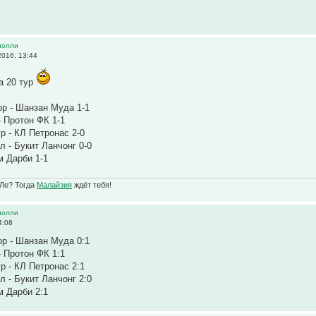
иолли
016, 13:44
а 20 тур
р - Шанзан Муда 1-1
- Протон ФК 1-1
р - КЛ Петронас 2-0
л - Букит Ланчонг 0-0
м Дарби 1-1
Ле? Тогда
Малайзия
ждёт тебя!
иолли
4:08
р - Шанзан Муда 0:1
- Протон ФК 1:1
р - КЛ Петронас 2:1
л - Букит Ланчонг 2:0
м Дарби 2:1