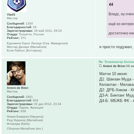
Владс, ну оче
VladS
Мастер
Сообщений:
1354
ещё из интерес
Благодарностей:
16
Зарегистрирован:
18 май 2011, 09:24
достаточно не
Откуда:
Тольятти, Россия
Рейтинг:
371
Еуромилк Горно Лисице (Сев. Македония)
я просто подумал,
Мохтар Дахари (Малайзия)
Блэк Лайонс (Ботсвана)
Re: Тотализатор Антон
Antoni de Brion
09 ию
Матчи 10 июня:
Д1: Шанзан Муда 
Келантан - Мелака
Antoni de Brion
Д2: ДРБ-Хиком - 
Мастер
Д3-А: Бинтанг Муд
Сообщений:
1841
Д4-Б: МБЖБ ФК - 
Благодарностей:
604
Зарегистрирован:
02 дек 2014, 23:34
Откуда:
Париж, Франция
Рейтинг:
838
Новая Бавария (Украина)
Ред Уорриор (Малайзия)
Флорида (Куба)
Сборная Малайзии (юн.)