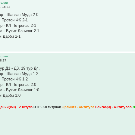
иолли
, 16:32
р - Шанзан Муда 2-0
- Протон ФК 2-1
р - КЛ Петронас 2-1
л - Букит Ланчонг 2-1
м Дарби 2-1
иолли
8:17
ур Д1 - Д3, 19 тур Д4.
р - Шанзан Муда 1:2
- Протон ФК 1:2
р - КЛ Петронас 2:0
л - Букит Ланчонг 1:0
м Дарби 1:0
Дании(юн)
-
2 титула
ОТР - 50 титулов
Эрлингз - 44 титула
Вейгаард - 40 титулов
Л