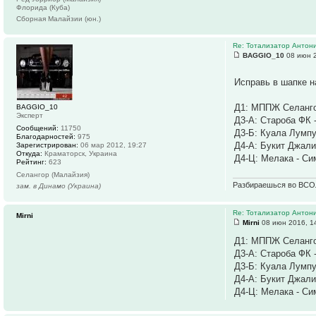
Флорида (Куба)
Сборная Малайзии (юн.)
Re: Тотализатор Антон
BAGGIO_10
08 июн 2
Исправь в шапке н
Д1: МППЖ Селанго
BAGGIO_10
Эксперт
Д3-А: Староба ФК 
Сообщений:
11750
Д3-Б: Куала Лумпу
Благодарностей:
975
Д4-А: Букит Джали
Зарегистрирован:
06 мар 2012, 19:27
Откуда:
Краматорск, Украина
Д4-Ц: Мелака - Си
Рейтинг:
623
Селангор (Малайзия)
Разбираешься во ВСО
зам. в Динамо (Украина)
Re: Тотализатор Антон
Mirni
Mirni
08 июн 2016, 1
Д1: МППЖ Селанго
Д3-А: Староба ФК 
Д3-Б: Куала Лумпу
Д4-А: Букит Джали
Д4-Ц: Мелака - Си