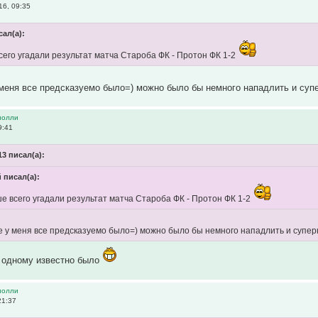
6, 09:35
ал(а):
сего угадали результат матча Староба ФК - Протон ФК 1-2
 меня все предсказуемо было=) можно было бы немного нападлить и су
иолли
9:41
3 писал(а):
 писал(а):
е всего угадали результат матча Староба ФК - Протон ФК 1-2
че у меня все предсказуемо было=) можно было бы немного нападлить и супе
о одному известно было
иолли
21:37