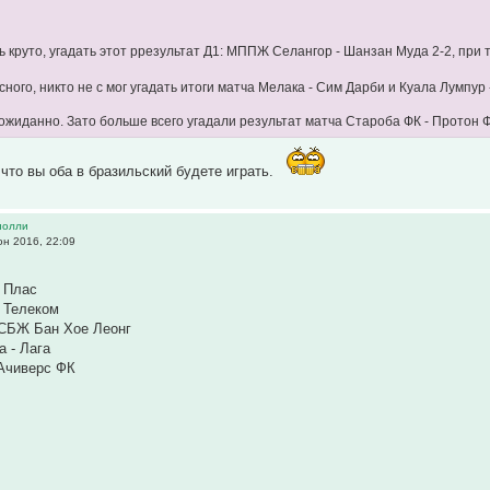
нь круто, угадать этот ррезультат Д1: МППЖ Селангор - Шанзан Муда 2-2, при
ного, никто не с мог угадать итоги матча Мелака - Сим Дарби и Куала Лумпур
ожиданно. Зато больше всего угадали результат матча Староба ФК - Протон 
 что вы оба в бразильский будете играть.
иолли
н 2016, 22:09
- Плас
 Телеком
КСБЖ Бан Хое Леонг
а - Лага
Ачиверс ФК