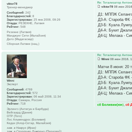
Re: Тотализатор Антон
viktor78
viktor78
08 июн 2016
Тренер-менеджер
Сообщений:
242
Д1: МППЖ Селанго
Благодарностей:
8
Д3-А: Староба ФК 
Зарегистрирован:
25 янв 2008, 09:26
Откуда:
РЕЗЕКНЕ, Латвия
Д3-Б: Куала Лумпу
Рейтинг:
548
Д4-А: Букит Джали
Резекне (Латвия)
Д4-Ц: Мелака - Си
Манджунг Сити (Малайзия)
Дато (Мадагаскар)
Сборная Латвии (нац.)
Re: Тотализатор Антон
Winni
08 июн 2016, 1
Матчи 8 июня: 20 т
Д1: МППЖ Селанго
Д3-А: Староба ФК 
Winni
Д3-Б: Куала Лумпу
Эксперт
Д4-А: Букит Джали
Сообщений:
4769
Д4-Ц: Мелака - Си
Благодарностей:
572
Зарегистрирован:
06 май 2008, 11:34
Откуда:
Самара, Россия
Рейтинг:
718
сб Боливии(юн
)
,
сб 
Эрлингз (Антигуа и Барбуда)
Вейгаард (Дания)
ОТР (Того)
Лос Альмендрос (Боливия)
Кедах (Алор-Сетар, Малайзия)
зам. в Навруз (Ирак)
зам. в Спортиво Лимпено (Парагвай)