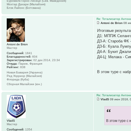
Еуромилк Горно Лисице (Сев. Македония)
Мохтар Дахари (Малайзия)
Блэк Лайонс (Ботсвана)
Re: Тотализатор Антон
Antoni de Brion
08 ию
Итоговые результат
Д1: МППЖ Селанго
Д3-А: Староба ФК 
Antoni de Brion
Д3-Б: Куала Лумпу
Мастер
Д4-А: Букит Джали
Сообщений:
1841
Д4-Ц: Мелака - Си
Благодарностей:
604
Зарегистрирован:
02 дек 2014, 23:34
Откуда:
Париж, Франция
Рейтинг:
838
В этом туре с наб
Новая Бавария (Украина)
Ред Уорриор (Малайзия)
Флорида (Куба)
Сборная Малайзии (юн.)
Re: Тотализатор Антон
VladS
09 июн 2016, 
В этом туре с
VladS
Мастер
Сообщений:
1354