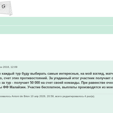
н 2016, 12:09
я каждый тур буду выбирать самые интересные, на мой взгляд, мат
но, счет этих противостояний. За угаданный итог участник получает 
 за тур - получает 50 000 на счет своей команды. При равенстве оч
 ФФ Малайзии. Участие бесплатное, выплаты производятся из моег
валось Antoni de Brion 10 апр 2026, 20:58, всего редактировалось 4 раз(а).