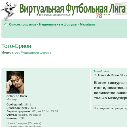
Список форумов
‹
Национальные форумы
‹
Малайзия
Тото-Брион
Модератор:
Модераторы форума
Тото-Брион
Antoni de Brion
08 ию
В этом конкурсе 
итог и, желатель
количество очков
Antoni de Brion
только менеджеры
Мастер
Сообщений:
1841
Благодарностей:
604
Последний раз редактиро
Зарегистрирован:
02 дек 2014, 23:34
Откуда:
Париж, Франция
Рейтинг:
838
Новая Бавария (Украина)
Ред Уорриор (Малайзия)