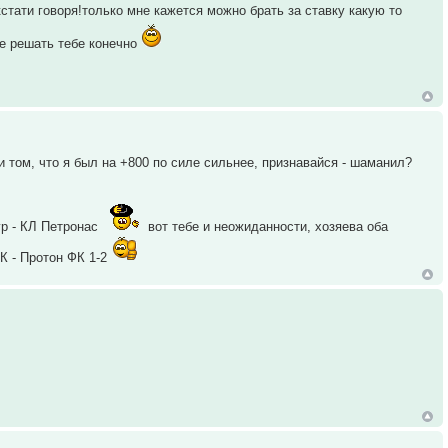
стати говоря!только мне кажется можно брать за ставку какую то
е решать тебе конечно
и том, что я был на +800 по силе сильнее, признавайся - шаманил?
ур - КЛ Петронас
вот тебе и неожиданности, хозяева оба
К - Протон ФК 1-2