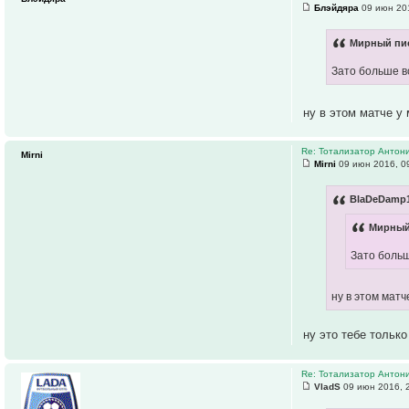
Блэйдяра
09 июн 201
Мирный пис
Зато больше в
ну в этом матче у
Re: Тотализатор Антон
Mirni
Mirni
09 июн 2016, 0
BlaDeDamp1
Мирный
Зато больш
ну в этом мат
ну это тебе тольк
Re: Тотализатор Антон
VladS
09 июн 2016, 