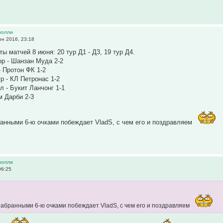
иолли
н 2016, 23:18
ы матчей 8 июня: 20 тур Д1 - Д3, 19 тур Д4.
р - Шанзан Муда 2-2
- Протон ФК 1-2
р - КЛ Петронас 1-2
л - Букит Ланчонг 1-1
м Дарби 2-3
ранными 6-ю очками побеждает VladS, с чем его и поздравляем
иолли
06:25
 набранными 6-ю очками побеждает VladS, с чем его и поздравляем