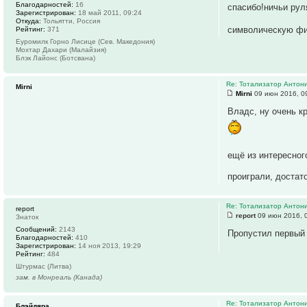
Благодарностей:
16
спасибо!ничьи ру
Зарегистрирован:
18 май 2011, 09:24
Откуда:
Тольятти, Россия
символическую фи
Рейтинг:
371
Еуромилк Горно Лисице (Сев. Македония)
Мохтар Дахари (Малайзия)
Блэк Лайонс (Ботсвана)
Re: Тотализатор Антон
Mirni
Mirni
09 июн 2016, 0
Владс, ну очень к
ещё из интересног
проиграли, достат
Re: Тотализатор Антон
report
report
09 июн 2016, 
Знаток
Сообщений:
2143
Пропустил первый 
Благодарностей:
410
Зарегистрирован:
14 ноя 2013, 19:29
Рейтинг:
484
Штурмас (Литва)
зам. в Монреаль (Канада)
Re: Тотализатор Антон
Блэйдяра