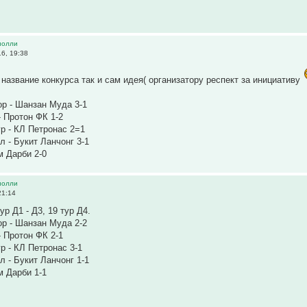
иолли
6, 19:38
 название конкурса так и сам идея( организатору респект за инициативу
р - Шанзан Муда 3-1
- Протон ФК 1-2
р - КЛ Петронас 2=1
л - Букит Ланчонг 3-1
м Дарби 2-0
иолли
21:14
ур Д1 - Д3, 19 тур Д4.
р - Шанзан Муда 2-2
- Протон ФК 2-1
р - КЛ Петронас 3-1
л - Букит Ланчонг 1-1
м Дарби 1-1