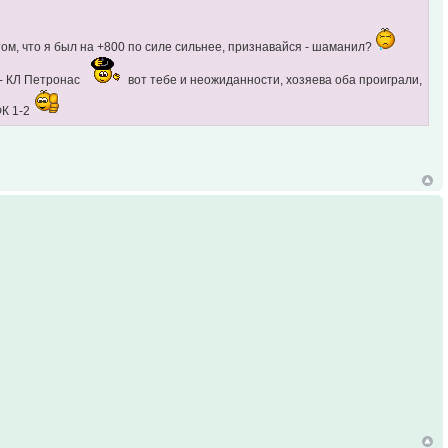
 том, что я был на +800 по силе сильнее, признавайся - шаманил?
 - КЛ Петронас
вот тебе и неожиданности, хозяева оба проиграли,
ФК 1-2