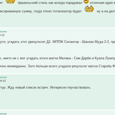
лят
бразильский стиль как всегда порадовал
отличная идея к
ксированную сумму, тогда точно тотализатор будет
ну а на дел
иолли
9:20
руто, угадать этот ррезультат Д1: МППЖ Селангор - Шанзан Муда 2-2, пр
о, никто не с мог угадать итоги матча Мелака - Сим Дарби и Куала Лумп
очно неожиданно. Зато больше всего угадали результат матча Староба Ф
иолли
09:32
тур. Жду новый список встреч. Интересно поучаствовать.
иолли