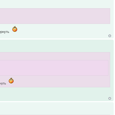
пернуть
рнуть