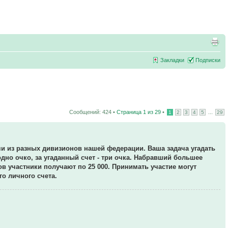
Закладки
Подписки
Сообщений: 424 •
Страница
1
из
29
•
...
1
2
3
4
5
29
чи из разных дивизионов нашей федерации. Ваша задача угадать
одно очко, за угаданный счет - три очка. Набравший большее
ков участники получают по 25 000. Принимать участие могут
о личного счета.