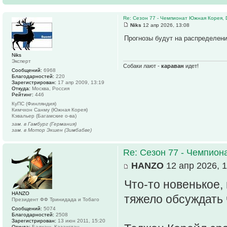
Re: Сезон 77 - Чемпионат Южная Корея, 
Niks
12 апр 2026, 13:08
Прогнозы будут на распределен
Niks
Эксперт
Собаки лают -
караван
идет!
Сообщений:
6968
Благодарностей:
220
Зарегистрирован:
17 апр 2009, 13:19
Откуда:
Москва, Россия
Рейтинг:
446
КуПС (Финляндия)
Кимчхон Санму (Южная Корея)
Кэвальер (Багамские о-ва)
зам. в Гамбург (Германия)
зам. в Мотор Экшен (Зимбабве)
Re: Сезон 77 - Чемпион
HANZO
12 апр 2026, 1
Что-то новенькое,
HANZO
тяжело обсуждать 
Президент ФФ Тринидада и Тобаго
Сообщений:
5074
Благодарностей:
2508
Зарегистрирован:
13 июн 2011, 15:20
Откуда:
Балхаш, Казахстан