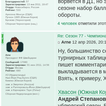
ворвется в Д1, но 
Благодарностей:
57
Зарегистрирован:
13 янв 2011, 19:47
сезоне набор балл
Откуда:
Новосибирск, Россия
Рейтинг:
533
обороты.
Аризона Монсун (США)
Пучхон 1995 (Южная Корея)
Брсково (Черногория)
4 человек
отметили этот
Сборная Черногории (нац.)
Re: Сезон 77 - Чемпион
Arne
12 апр 2026, 20:
Ну, большинство с
Arne
турнирных таблице
Президент ФФ Швейцарии
Сообщений:
17080
пишет комментарии
Зарегистрирован:
01 июн 2011, 14:56
Откуда:
Москва
выкладывается в м
Рейтинг:
680
АЗ (Нидерланды)
Взять, к примеру, 
Нью-Йорк Ред Буллз (США)
Кимпхо (Южная Корея)
зам. в Эвертон (Англия)
зам. в Рапперсвиль-Йона (Швейцария)
зам. в Карнарвон Таун (Уэльс)
Хвасон (Южная Кор
Сборная Нидерландов (мол.)
Андрей Степанов 
ублюдский сезон. 