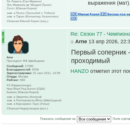
Ла Левата (Сан-Марино)
выpажения (мат)
Эль Макерем де Махдия (Тунис)
Согот (Южная Корея)
зам. в Полис (Тринидад и Тобаго)
🇰🇷 Южная Корея
🇰🇷 Беседа под к
зам. в Туран (Кокшетау, Казахстан)
🇰🇷
Сборная Южной Кореи (нац.)
Re: Сезон 77 - Чемпион
Arne
13 апр 2026, 22:
Первый соперник -
Arne
проходимый
Президент ФФ Швейцарии
Сообщений:
17080
Благодарностей:
5058
HANZO
отметил этот по
Зарегистрирован:
01 июн 2011, 14:56
Откуда:
Москва
Рейтинг:
680
АЗ (Нидерланды)
Нью-Йорк Ред Буллз (США)
Кимпхо (Южная Корея)
зам. в Эвертон (Англия)
зам. в Рапперсвиль-Йона (Швейцария)
зам. в Карнарвон Таун (Уэльс)
Сборная Нидерландов (мол.)
Показать сообщения за:
Поле сорти