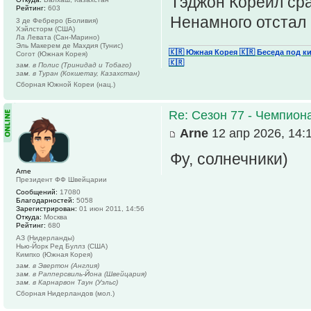
Тэджон Корейл сра
Рейтинг:
603
Ненамного отстал 
3 де Фебреро (Боливия)
Хэйлсторм (США)
Ла Левата (Сан-Марино)
Эль Макерем де Махдия (Тунис)
🇰🇷 Южная Корея
🇰🇷 Беседа под к
Согот (Южная Корея)
🇰🇷
зам. в Полис (Тринидад и Тобаго)
зам. в Туран (Кокшетау, Казахстан)
Сборная Южной Кореи (нац.)
Re: Сезон 77 - Чемпион
Arne
12 апр 2026, 14:
Фу, солнечники)
Arne
Президент ФФ Швейцарии
Сообщений:
17080
Благодарностей:
5058
Зарегистрирован:
01 июн 2011, 14:56
Откуда:
Москва
Рейтинг:
680
АЗ (Нидерланды)
Нью-Йорк Ред Буллз (США)
Кимпхо (Южная Корея)
зам. в Эвертон (Англия)
зам. в Рапперсвиль-Йона (Швейцария)
зам. в Карнарвон Таун (Уэльс)
Сборная Нидерландов (мол.)