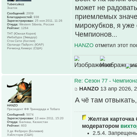
Tuberculezz
может не радоват
Знаток
Сообщений:
2009
приемлемых значен
Благодарностей:
938
Зарегистрирован:
25 ноя 2011, 11:26
мирокубков, я уже 
Откуда:
Western Siberia, Россия
Рейтинг:
1264
Чемпионов...
ТНТ (Южная Корея)
Имбабура (Эквадор)
Сток Сити (Англия)
HANZO
отметил этот по
Орландо Пайрэтс (ЮАР)
Ричмонд Киккерс (США)
Re: Сезон 77 - Чемпион
HANZO
13 апр 2026, 2
А чё там отвыкать,
HANZO
Президент ФФ Тринидада и Тобаго
Сообщений:
5074
Желтая карточка 
Зарегистрирован:
13 июн 2011, 15:20
Откуда:
Балхаш, Казахстан
модератором
вихто
Рейтинг:
603
3 де Фебреро (Боливия)
2.5.4. Запрещен
Хэйлсторм (США)