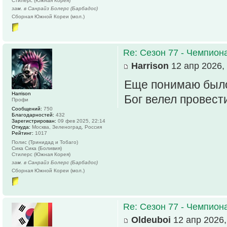
Стилерс (Южная Корея)
зам. в Санрайз Болерс (Барбадос)
Сборная Южной Кореи (мол.)
Re: Сезон 77 - Чемпион
Harrison
12 апр 2026,
Еще понимаю было 
Harrison
Бог велел провест
Профи
Сообщений:
750
Благодарностей:
432
Зарегистрирован:
09 фев 2025, 22:14
Откуда:
Москва, Зеленоград, Россия
Рейтинг:
1017
Полис (Тринидад и Тобаго)
Сика Сика (Боливия)
Стилерс (Южная Корея)
зам. в Санрайз Болерс (Барбадос)
Сборная Южной Кореи (мол.)
Re: Сезон 77 - Чемпион
Oldeuboi
12 апр 2026,