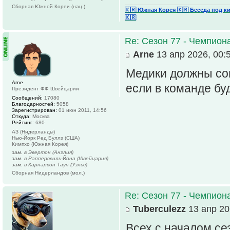
Сборная Южной Кореи (нац.)
🇰🇷 Южная Корея
🇰🇷 Беседа под к
🇰🇷
Re: Сезон 77 - Чемпион
Arne
13 апр 2026, 00:
Медики должны сог
Arne
если в команде бу
Президент ФФ Швейцарии
Сообщений:
17080
Благодарностей:
5058
Зарегистрирован:
01 июн 2011, 14:56
Откуда:
Москва
Рейтинг:
680
АЗ (Нидерланды)
Нью-Йорк Ред Буллз (США)
Кимпхо (Южная Корея)
зам. в Эвертон (Англия)
зам. в Рапперсвиль-Йона (Швейцария)
зам. в Карнарвон Таун (Уэльс)
Сборная Нидерландов (мол.)
Re: Сезон 77 - Чемпион
Tuberculezz
13 апр 20
Всех с началом се