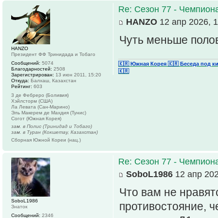
Re: Сезон 77 - Чемпион
HANZO
12 апр 2026, 1
Чуть меньше поло
HANZO
Президент ФФ Тринидада и Тобаго
Сообщений:
5074
🇰🇷 Южная Корея
🇰🇷 Беседа под к
Благодарностей:
2508
🇰🇷
Зарегистрирован:
13 июн 2011, 15:20
Откуда:
Балхаш, Казахстан
Рейтинг:
603
3 де Фебреро (Боливия)
Хэйлсторм (США)
Ла Левата (Сан-Марино)
Эль Макерем де Махдия (Тунис)
Согот (Южная Корея)
зам. в Полис (Тринидад и Тобаго)
зам. в Туран (Кокшетау, Казахстан)
Сборная Южной Кореи (нац.)
Re: Сезон 77 - Чемпион
SoboL1986
12 апр 202
Что вам не нравят
SoboL1986
противостояние, ч
Знаток
Сообщений:
2346