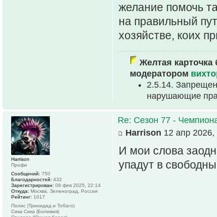
желание помочь т
на правильный пут
хозяйстве, коих п
Желтая карточка 
модератором
вихто
2.5.14. Запрещен
нарушающие прав
Re: Сезон 77 - Чемпион
Harrison
12 апр 2026,
И мои слова заодн
Harrison
упадут в свободные
Профи
Сообщений:
750
Благодарностей:
432
Зарегистрирован:
09 фев 2025, 22:14
Откуда:
Москва, Зеленоград, Россия
Рейтинг:
1017
Полис (Тринидад и Тобаго)
Сика Сика (Боливия)