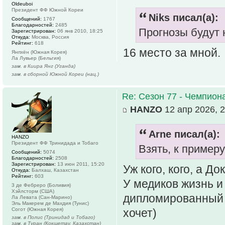
Oldeuboi
Президент ФФ Южной Кореи
Niks писал(а):
Сообщений:
1767
Благодарностей:
2485
Прогнозы будут 
Зарегистрирован:
06 янв 2010, 18:25
Откуда:
Москва, Россия
Рейтинг:
618
16 место за мной.
Янпхён (Южная Корея)
Ла Лувьер (Бельгия)
зам. в Киира Янг (Уганда)
зам. в сборной Южной Кореи (нац.)
Re: Сезон 77 - Чемпион
HANZO
12 апр 2026, 2
Arne писал(а):
HANZO
Президент ФФ Тринидада и Тобаго
Взять, к примеру
Сообщений:
5074
Благодарностей:
2508
Зарегистрирован:
13 июн 2011, 15:20
Уж кого, кого, а Д
Откуда:
Балхаш, Казахстан
Рейтинг:
603
У медиков жизнь и 
3 де Фебреро (Боливия)
Хэйлсторм (США)
дипломированный ф
Ла Левата (Сан-Марино)
Эль Макерем де Махдия (Тунис)
Согот (Южная Корея)
хочет)
зам. в Полис (Тринидад и Тобаго)
зам. в Туран (Кокшетау, Казахстан)