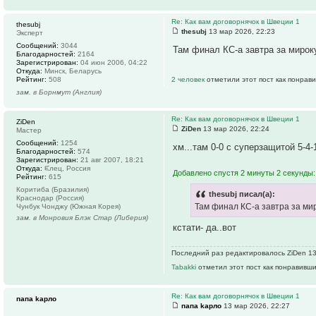
Re: Как вам договорнячок в Швеции 1
thesubj
thesubj
13 мар 2026, 22:23
Эксперт
Сообщений:
3044
Там финал КС-а завтра за мирок
Благодарностей:
2164
Зарегистрирован:
04 июн 2006, 04:22
Откуда:
Минск, Беларусь
Рейтинг:
508
2 человек
отметили этот пост как понрав
зам. в Борнмут (Англия)
Re: Как вам договорнячок в Швеции 1
ZiDen
ZiDen
13 мар 2026, 22:24
Мастер
Сообщений:
1254
хм...там 0-0 с суперзащитой 5-4
Благодарностей:
574
Зарегистрирован:
21 авг 2007, 18:21
Откуда:
ᙓлец, Россия
Добавлено спустя 2 минуты 2 секунды:
Рейтинг:
615
Коритиба (Бразилия)
thesubj писал(а):
Краснодар (Россия)
Там финал КС-а завтра за ми
Чунбук Чонджу (Южная Корея)
зам. в Монровия Блэк Стар (Либерия)
кстати- да..вот
Последний раз редактировалось ZiDen 13 
Tabakki
отметил этот пост как понравивши
Re: Как вам договорнячок в Швеции 1
папа kарло
папа kарло
13 мар 2026, 22:27