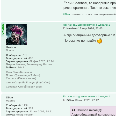
Если б сливал, то наверняка пр
риск поражения. Так что землячес
ZiDen
отметил этот пост как понравивший
Re: Как вам договорнячок в Швеции 1
Harrison
13 мар 2026, 22:40
А где обещанный договорные? В 
По ссылке не нашёл
Harrison
Профи
Сообщений:
761
Благодарностей:
438
Зарегистрирован:
09 фев 2025, 22:14
Откуда:
Москва, Зеленоград, Россия
Рейтинг:
1042
Сика Сика (Боливия)
Полис (Тринидад и Тобаго)
Стилерс (Южная Корея)
зам. в Санрайз Болерс (Барбадос)
Сборная Южной Кореи (мол.)
Re: Как вам договорнячок в Швеции 1
ZiDen
ZiDen
13 мар 2026, 22:42
Мастер
Сообщений:
1254
Благодарностей:
574
Harrison писал(а):
Зарегистрирован:
21 авг 2007, 18:21
А где обещанный договорные?
Откуда:
ᙓлец, Россия