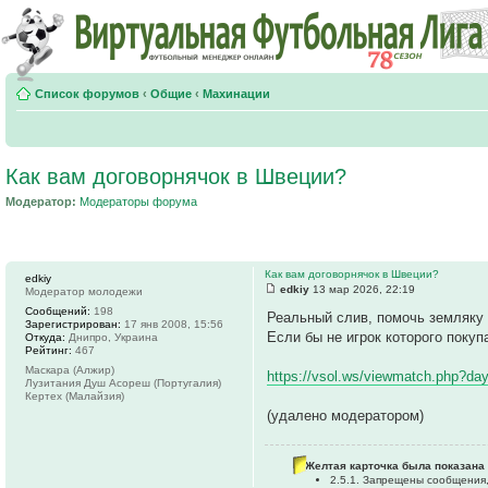
Список форумов
‹
Общие
‹
Махинации
Как вам договорнячок в Швеции?
Модератор:
Модераторы форума
Как вам договорнячок в Швеции?
edkiy
edkiy
13 мар 2026, 22:19
Модератор молодежи
Сообщений:
198
Реальный слив, помочь земляку 
Зарегистрирован:
17 янв 2008, 15:56
Если бы не игрок которого покуп
Откуда:
Днипро, Украина
Рейтинг:
467
Маскара (Алжир)
https://vsol.ws/viewmatch.php?day
Лузитания Душ Асореш (Португалия)
Кертех (Малайзия)
(удалено модератором)
Желтая карточка была показана 
2.5.1. Запрещены сообщения