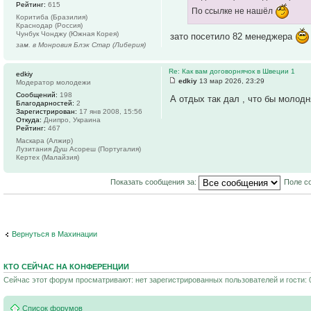
Рейтинг:
615
По ссылке не нашёл
Коритиба (Бразилия)
Краснодар (Россия)
Чунбук Чонджу (Южная Корея)
зато посетило 82 менеджера
зам. в Монровия Блэк Стар (Либерия)
Re: Как вам договорнячок в Швеции 1
edkiy
edkiy
13 мар 2026, 23:29
Модератор молодежи
Сообщений:
198
А отдых так дал , что бы молодня
Благодарностей:
2
Зарегистрирован:
17 янв 2008, 15:56
Откуда:
Днипро, Украина
Рейтинг:
467
Маскара (Алжир)
Лузитания Душ Асореш (Португалия)
Кертех (Малайзия)
Показать сообщения за:
Поле с
Вернуться в Махинации
КТО СЕЙЧАС НА КОНФЕРЕНЦИИ
Сейчас этот форум просматривают: нет зарегистрированных пользователей и гости: 
Список форумов