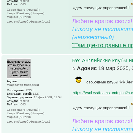
Откуда:
Россия
Рейтинг:
643
ждем сведущих управленцев!!!
Серро Ларго (Уругвай)
Квара Юнайтед (Нигерия)
Моркам (Англия)
Любите врагов своих!
зам. в сборной Уругвая (мол.)
Никому не поставить
(неизвестный)
"Там где-то раньше п
Re: Английские клубы 
Адонис
19 мар 2025, 
Адонис
свободные клубы ФФ Анг
Модератор молодежи
Сообщений:
12290
https://vsol.ws/teams_cntr.php?n
Благодарностей:
1227
Зарегистрирован:
13 фев 2008, 02:54
Откуда:
Россия
Рейтинг:
643
ждем сведущих управленцев!!!
Серро Ларго (Уругвай)
Квара Юнайтед (Нигерия)
Моркам (Англия)
Любите врагов своих!
зам. в сборной Уругвая (мол.)
Никому не поставить