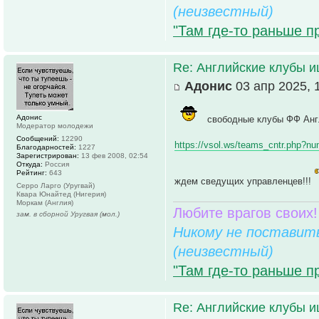
(неизвестный)
"Там где-то раньше п
Re: Английские клубы 
Адонис
03 апр 2025, 
Адонис
свободные клубы ФФ Анг
Модератор молодежи
Сообщений:
12290
https://vsol.ws/teams_cntr.php?n
Благодарностей:
1227
Зарегистрирован:
13 фев 2008, 02:54
Откуда:
Россия
Рейтинг:
643
ждем сведущих управленцев!!!
Серро Ларго (Уругвай)
Квара Юнайтед (Нигерия)
Моркам (Англия)
Любите врагов своих!
зам. в сборной Уругвая (мол.)
Никому не поставить
(неизвестный)
"Там где-то раньше п
Re: Английские клубы 