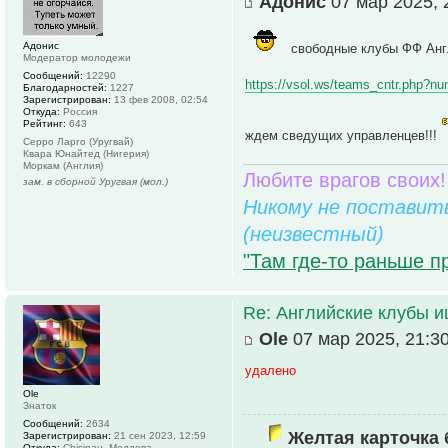
Адонис
07 мар 2025, 
Адонис
свободные клубы ФФ Анг
Модератор молодежи
Сообщений:
12290
https://vsol.ws/teams_cntr.php?n
Благодарностей:
1227
Зарегистрирован:
13 фев 2008, 02:54
Откуда:
Россия
Рейтинг:
643
ждем сведущих управленцев!!!
Серро Ларго (Уругвай)
Квара Юнайтед (Нигерия)
Моркам (Англия)
Любите врагов своих!
зам. в сборной Уругвая (мол.)
Никому не поставить
(неизвестный)
"Там где-то раньше п
Re: Английские клубы 
Ole
07 мар 2025, 21:3
удалено
Ole
Знаток
Сообщений:
2634
Желтая карточка 
Зарегистрирован:
21 сен 2023, 12:59
Откуда:
Chisinau, Молдова