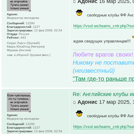
Адонис
16 мар 2025, 
Адонис
свободные клубы ФФ Анг
Модератор молодежи
Сообщений:
12290
https://vsol.ws/teams_cntr.php?n
Благодарностей:
1227
Зарегистрирован:
13 фев 2008, 02:54
Откуда:
Россия
Рейтинг:
643
ждем сведущих управленцев!!!
Серро Ларго (Уругвай)
Квара Юнайтед (Нигерия)
Моркам (Англия)
Любите врагов своих!
зам. в сборной Уругвая (мол.)
Никому не поставить
(неизвестный)
"Там где-то раньше п
Re: Английские клубы 
Адонис
17 мар 2025, 
Адонис
свободные клубы ФФ Анг
Модератор молодежи
Сообщений:
12290
https://vsol.ws/teams_cntr.php?n
Благодарностей:
1227
Зарегистрирован:
13 фев 2008, 02:54