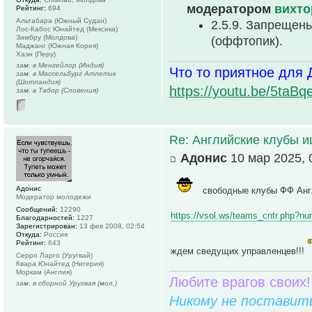
модератором
вихто
Рейтинг:
694
Альтабара (Южный Судан)
2.5.9. Запрещен
Лос-Кабос Юнайтед (Мексика)
Зимбру (Молдова)
(оффтопик).
Маджанг (Южная Корея)
Хаэн (Перу)
зам. в Менгейлор (Индия)
Что то приятное для 
зам. в Массельбург Атлетик
(Шотландия)
https://youtu.be/5t
зам. в Табор (Словения)
Re: Английские клубы 
Адонис
10 мар 2025, 
Адонис
свободные клубы ФФ Анг
Модератор молодежи
Сообщений:
12290
https://vsol.ws/teams_cntr.php?n
Благодарностей:
1227
Зарегистрирован:
13 фев 2008, 02:54
Откуда:
Россия
Рейтинг:
643
ждем сведущих управленцев!!!
Серро Ларго (Уругвай)
Квара Юнайтед (Нигерия)
Моркам (Англия)
Любите врагов своих!
зам. в сборной Уругвая (мол.)
Никому не поставить