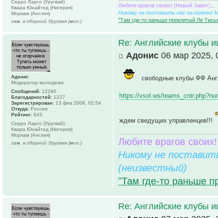
Серро Ларго (Уругвай)
Любите врагов своих! (Новый Завет)
...
Квара Юнайтед (Нигерия)
Никому не поставить нас на колени! 
Моркам (Англия)
"Там где-то раньше проклятый Ле Тисье
зам. в сборной Уругвая (мол.)
Re: Английские клубы 
Адонис
06 мар 2025, 
Адонис
свободные клубы ФФ Анг
Модератор молодежи
Сообщений:
12290
https://vsol.ws/teams_cntr.php?n
Благодарностей:
1227
Зарегистрирован:
13 фев 2008, 02:54
Откуда:
Россия
Рейтинг:
643
ждем сведущих управленцев!!!
Серро Ларго (Уругвай)
Квара Юнайтед (Нигерия)
Моркам (Англия)
Любите врагов своих!
зам. в сборной Уругвая (мол.)
Никому не поставить
(неизвестный)
"Там где-то раньше п
Re: Английские клубы 