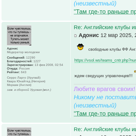
(неизвестный)
"Там где-то раньше п
Re: Английские клубы 
Адонис
12 мар 2025, 
Адонис
свободные клубы ФФ Анг
Модератор молодежи
Сообщений:
12290
https://vsol.ws/teams_cntr.php?n
Благодарностей:
1227
Зарегистрирован:
13 фев 2008, 02:54
Откуда:
Россия
Рейтинг:
643
ждем сведущих управленцев!!!
Серро Ларго (Уругвай)
Квара Юнайтед (Нигерия)
Моркам (Англия)
Любите врагов своих!
зам. в сборной Уругвая (мол.)
Никому не поставить
(неизвестный)
"Там где-то раньше п
Re: Английские клубы 