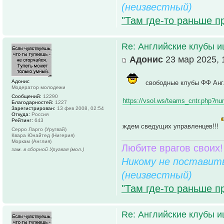
(неизвестный)
"Там где-то раньше п
Re: Английские клубы 
Адонис
23 мар 2025, 
Адонис
свободные клубы ФФ Анг
Модератор молодежи
Сообщений:
12290
https://vsol.ws/teams_cntr.php?n
Благодарностей:
1227
Зарегистрирован:
13 фев 2008, 02:54
Откуда:
Россия
Рейтинг:
643
ждем сведущих управленцев!!!
Серро Ларго (Уругвай)
Квара Юнайтед (Нигерия)
Моркам (Англия)
Любите врагов своих!
зам. в сборной Уругвая (мол.)
Никому не поставить
(неизвестный)
"Там где-то раньше п
Re: Английские клубы 