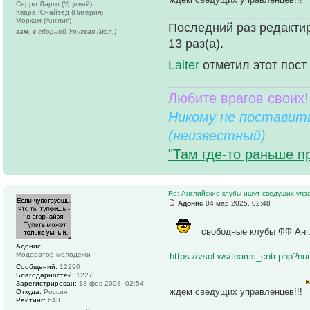
Серро Ларго (Уругвай)
Квара Юнайтед (Нигерия)
Моркам (Англия)
Последний раз редактир
зам. в сборной Уругвая (мол.)
13 раз(а).
Laiter
отметил этот пост
Любите врагов своих!
Никому не поставить
(неизвестный)
"Там где-то раньше п
Re: Английские клубы ищут сведущих упр
Адонис
04 мар 2025, 02:48
свободные клубы ФФ Анг
Адонис
Модератор молодежи
https://vsol.ws/teams_cntr.php?n
Сообщений:
12290
Благодарностей:
1227
Зарегистрирован:
13 фев 2008, 02:54
ждем сведущих управленцев!!!
Откуда:
Россия
Рейтинг:
643