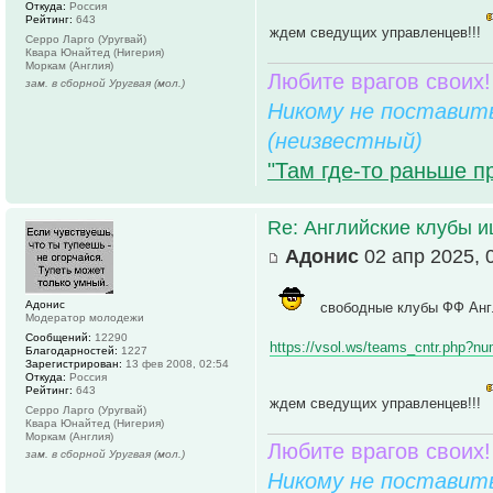
Откуда:
Россия
Рейтинг:
643
ждем сведущих управленцев!!!
Серро Ларго (Уругвай)
Квара Юнайтед (Нигерия)
Моркам (Англия)
Любите врагов своих!
зам. в сборной Уругвая (мол.)
Никому не поставить
(неизвестный)
"Там где-то раньше п
Re: Английские клубы 
Адонис
02 апр 2025, 
Адонис
свободные клубы ФФ Анг
Модератор молодежи
Сообщений:
12290
https://vsol.ws/teams_cntr.php?n
Благодарностей:
1227
Зарегистрирован:
13 фев 2008, 02:54
Откуда:
Россия
Рейтинг:
643
ждем сведущих управленцев!!!
Серро Ларго (Уругвай)
Квара Юнайтед (Нигерия)
Моркам (Англия)
Любите врагов своих!
зам. в сборной Уругвая (мол.)
Никому не поставить