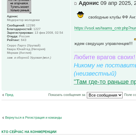
Адонис
09 апр 2025, 
Адонис
свободные клубы ФФ Анг
Модератор молодежи
Сообщений:
12290
https://vsol.ws/teams_cntr.php?n
Благодарностей:
1227
Зарегистрирован:
13 фев 2008, 02:54
Откуда:
Россия
Рейтинг:
643
ждем сведущих управленцев!!!
Серро Ларго (Уругвай)
Квара Юнайтед (Нигерия)
Моркам (Англия)
Любите врагов своих!
зам. в сборной Уругвая (мол.)
Никому не поставить
(неизвестный)
"Там где-то раньше п
Пред.
Показать сообщения за:
Поле с
Вернуться в Регистрация и команды
КТО СЕЙЧАС НА КОНФЕРЕНЦИИ