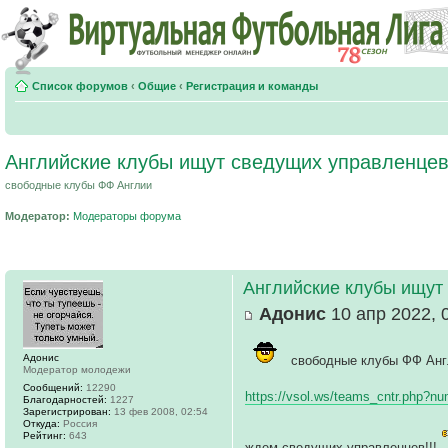
Список форумов
‹
Общие
‹
Регистрация и команды
Английские клубы ищут сведущих управленце
свободные клубы ФФ Англии
Модератор:
Модераторы форума
Английские клубы ищут
Адонис
10 апр 2022, 
Адонис
свободные клубы ФФ Анг
Модератор молодежи
Сообщений:
12290
https://vsol.ws/teams_cntr.php?n
Благодарностей:
1227
Зарегистрирован:
13 фев 2008, 02:54
Откуда:
Россия
Рейтинг:
643
ждем сведущих управленцев!!!