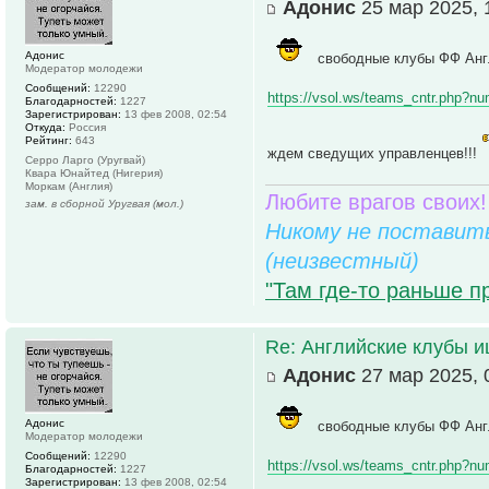
Адонис
25 мар 2025, 
Адонис
свободные клубы ФФ Анг
Модератор молодежи
Сообщений:
12290
https://vsol.ws/teams_cntr.php?n
Благодарностей:
1227
Зарегистрирован:
13 фев 2008, 02:54
Откуда:
Россия
Рейтинг:
643
ждем сведущих управленцев!!!
Серро Ларго (Уругвай)
Квара Юнайтед (Нигерия)
Моркам (Англия)
Любите врагов своих!
зам. в сборной Уругвая (мол.)
Никому не поставить
(неизвестный)
"Там где-то раньше п
Re: Английские клубы 
Адонис
27 мар 2025, 
Адонис
свободные клубы ФФ Анг
Модератор молодежи
Сообщений:
12290
https://vsol.ws/teams_cntr.php?n
Благодарностей:
1227
Зарегистрирован:
13 фев 2008, 02:54