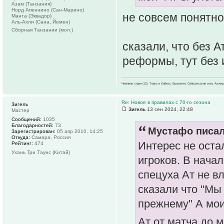
Азам (Танзания)
Норд Апеннино (Сан-Марино)
не совсем понятно
Манта (Эквадор)
Аль-Ахли (Сана, Йемен)
Сборная Танзании (мол.)
сказали, что без А
реформы, тут без 
Чемпион стран (12): Теркс и Кайкос, Бразилия, Сейшельские о-ва, Алжир
Re: Новое в правилах с 70-го сезона
Зигель
Зигель
13 сен 2024, 22:48
Мастер
Сообщений:
1035
Благодарностей:
73
Мустафо писал
Зарегистрирован:
05 апр 2010, 14:25
Откуда:
Самара, Россия
Интерес не оста
Рейтинг:
474
Ухань Три Таунс (Китай)
игроков. В начал
спецуха Ат не в
сказали что "Мы
прежнему" А мои
Ат от матча до 