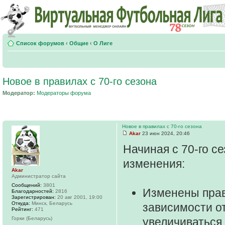
Список форумов
‹
Общие
‹
О Лиге
Новое в правилах с 70-го сезона
Модератор:
Модераторы форума
Новое в правилах с 70-го сезона
Akar
23 июн 2024, 20:46
Начиная с 70-го с
изменения:
Akar
Администратор сайта
Сообщений:
3801
Изменены пра
Благодарностей:
2816
Зарегистрирован:
20 авг 2001, 19:00
Откуда:
Минск, Беларусь
зависимости от
Рейтинг:
471
Горки (Беларусь)
увеличиваться