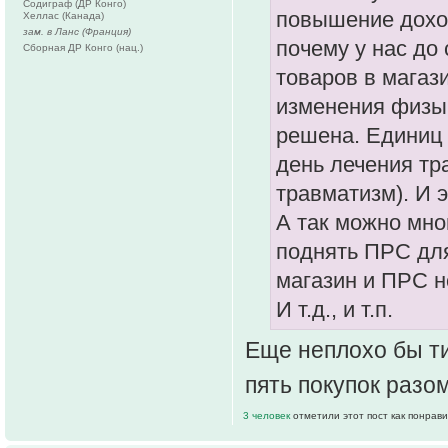
Содиграф (ДР Конго)
повышение доход
Хеллас (Канада)
зам. в Ланс (Франция)
почему у нас до
Сборная ДР Конго (нац.)
товаров в магаз
изменения физы 
решена. Единиц
день лечения тр
травматизм). И э
А так можно мно
поднять ПРС для 
магазин и ПРС н
И т.д., и т.п.
Еще неплохо бы ти
пять покупок разом
3 человек
отметили этот пост как понрав