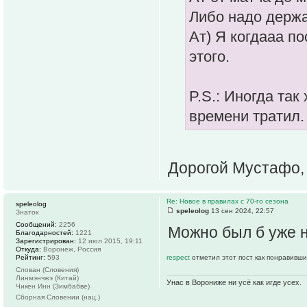
Либо надо держа
Ат) Я когдааа по
этого.
P.S.: Иногда так
времени тратил.
Дорогой Мустафо,
Re: Новое в правилах с 70-го сезона
speleolog
speleolog
13 сен 2024, 22:57
Знаток
Сообщений:
2256
Можно был б уже н
Благодарностей:
1221
Зарегистрирован:
12 июл 2015, 19:11
Откуда:
Воронеж, Россия
Рейтинг:
593
respect
отметил этот пост как понравивши
Слован (Словения)
Линмэнчжэ (Китай)
Унас в Ворониже ни усё как игде усех.
Чикен Инн (Зимбабве)
Сборная Словении (нац.)