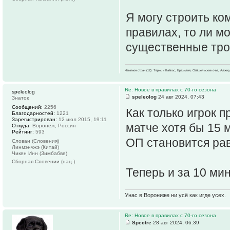
Я могу строить ко
правилах, то ли м
существенные тро
Чемпион стран (12): Теркс и Кайкос, Бразилия, Сейшельские о-ва, Алжир
Re: Новое в правилах с 70-го сезона
speleolog
speleolog
24 авг 2024, 07:43
Знаток
Сообщений:
2256
Как только игрок 
Благодарностей:
1221
Зарегистрирован:
12 июл 2015, 19:11
матче хотя бы 15 м
Откуда:
Воронеж, Россия
Рейтинг:
593
ОП становится рав
Слован (Словения)
Линмэнчжэ (Китай)
Чикен Инн (Зимбабве)
Сборная Словении (нац.)
Теперь и за 10 мин
Унас в Ворониже ни усё как игде усех.
Re: Новое в правилах с 70-го сезона
Spectre
28 авг 2024, 06:39