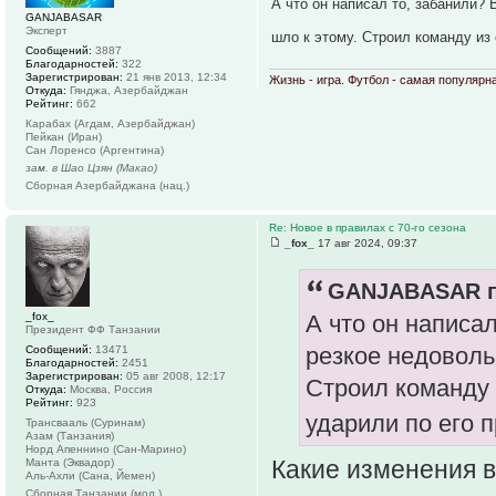
А что он написал то, забанили?
GANJABASAR
Эксперт
шло к этому. Строил команду из
Сообщений:
3887
Благодарностей:
322
Зарегистрирован:
21 янв 2013, 12:34
Жизнь - игра. Футбол - самая популярн
Откуда:
Гянджа, Азербайджан
Рейтинг:
662
Карабах (Агдам, Азербайджан)
Пейкан (Иран)
Сан Лоренсо (Аргентина)
зам. в Шао Цзян (Макао)
Сборная Азербайджана (нац.)
Re: Новое в правилах с 70-го сезона
_fox_
17 авг 2024, 09:37
GANJABASAR п
_fox_
А что он написа
Президент ФФ Танзании
резкое недоволь
Сообщений:
13471
Благодарностей:
2451
Зарегистрирован:
05 авг 2008, 12:17
Строил команду 
Откуда:
Москва, Россия
Рейтинг:
923
ударили по его 
Трансвааль (Суринам)
Азам (Танзания)
Норд Апеннино (Сан-Марино)
Какие изменения 
Манта (Эквадор)
Аль-Ахли (Сана, Йемен)
Сборная Танзании (мол.)