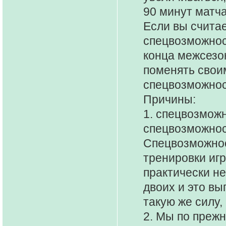
90 минут матча
Если вы считае
спецвозможнос
конца межсезон
поменять свои
спецвозможнос
Причины:
1. спецвозмож
спецвозможност
Спецвозможнос
тренировки иг
практически не
двоих и это вы
такую же силу,
2. Мы по преж