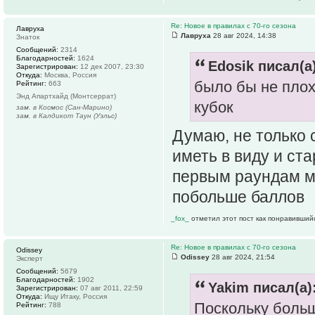
Re: Новое в правилах с 70-го сезона
Лавруха
Лавруха
28 авг 2024, 14:38
Знаток
Сообщений:
2314
Благодарностей:
1624
Edosik писал(а)
Зарегистрирован:
12 дек 2007, 23:30
Откуда:
Москва, Россия
было бы не плох
Рейтинг:
663
Энд Апартхайд (Монтсеррат)
кубок
зам. в Космос (Сан-Марино)
зам. в Калдикот Таун (Уэльс)
Думаю, не только 
иметь в виду и ста
первым раундам ми
побольше баллов
_fox_
отметил этот пост как понравивший
Re: Новое в правилах с 70-го сезона
Odissey
Odissey
28 авг 2024, 21:54
Эксперт
Сообщений:
5679
Благодарностей:
1902
Yakim писал(а)
Зарегистрирован:
07 авг 2011, 22:59
Откуда:
Ищу Итаку, Россия
Поскольку боль
Рейтинг:
788