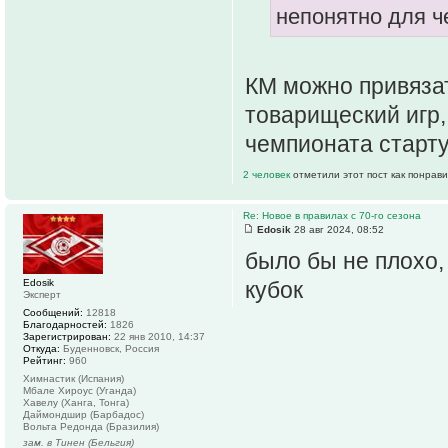
непонятно для че
КМ можно привязат
товарищеский игр,
чемпионата старт
2 человек
отметили этот пост как понрав
Re: Новое в правилах с 70-го сезона
Edosik
28 авг 2024, 08:52
было бы не плохо,
Edosik
кубок
Эксперт
Сообщений:
12818
Благодарностей:
1826
Зарегистрирован:
22 янв 2010, 14:37
Откуда:
Буденновск, Россия
Рейтинг:
960
Химнастик (Испания)
Мбале Хироус (Уганда)
Хавелу (Ханга, Тонга)
Даймондшир (Барбадос)
Вольта Редонда (Бразилия)
зам. в Тинен (Бельгия)