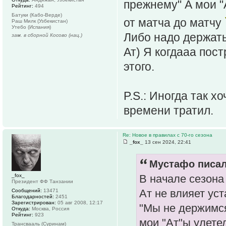
прежнему" А мои "
Рейтинг:
494
Батуки (Кабо-Верде)
от матча до матчу
Раш Милк (Узбекистан)
Утебо (Испания)
Либо надо держать
зам. в сборной Косово (нац.)
Ат) Я когдааа пост
этого.
P.S.: Иногда так х
времени тратил.
Re: Новое в правилах с 70-го сезона
_fox_
13 сен 2024, 22:41
Мустафо писал
_fox_
В начале сезона
Президент ФФ Танзании
Ат не влияет уст
Сообщений:
13471
Благодарностей:
2451
Зарегистрирован:
05 авг 2008, 12:17
"Мы не держимся
Откуда:
Москва, Россия
Рейтинг:
923
мои "Ат"ы улете
Трансвааль (Суринам)