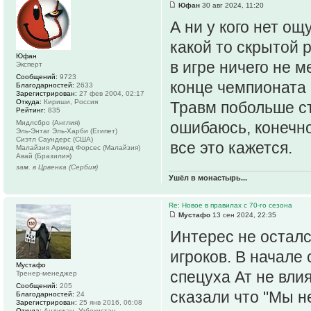
Юфан
30 авг 2024, 11:20
А ни у кого нет ощ
какой то скрытой р
Юфан
в игре ничего не 
Эксперт
Сообщений:
9723
конце чемпионата 
Благодарностей:
2633
Зарегистрирован:
27 фев 2004, 02:17
Откуда:
Кириши, Россия
Травм побольше с
Рейтинг:
835
Мидлсбро (Англия)
ошибаюсь, конечно
Эль-Энтаг Эль-Харби (Египет)
Сиэтл Саундерс (США)
все это кажется.
Малайзия Армед Форсес (Малайзия)
Авай (Бразилия)
зам. в Црвенка (Сербия)
Ушёл в монастырь...
Re: Новое в правилах с 70-го сезона
Мустафо
13 сен 2024, 22:35
Интерес не осталс
игроков. В начале 
Мустафо
спецуха Ат не вли
Тренер-менеджер
Сообщений:
205
сказали что "Мы н
Благодарностей:
24
Зарегистрирован:
25 янв 2016, 06:08
Откуда:
Андижан, Узбекистан