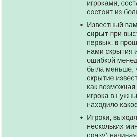
игроками, сос
состоит из бол
Известный вам
скрыт
при выст
первых, в про
нами скрытия 
ошибкой менедж
была меньше, 
скрытие извест
как возможная
игрока в нужны
находило како
Игроки, выходя
нескольких ми
сразу) начиная