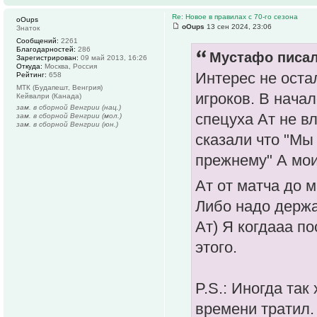
Re: Новое в правилах с 70-го сезона
oOups
oOups
13 сен 2024, 23:06
Знаток
Сообщений:
2261
Благодарностей:
286
Мустафо писал
Зарегистрирован:
09 май 2013, 16:26
Откуда:
Москва, Россия
Интерес не оста
Рейтинг:
658
МТК (Будапешт, Венгрия)
игроков. В начал
Кейвалри (Канада)
зам. в сборной Венгрии (нац.)
спецуха Ат не в
зам. в сборной Венгрии (мол.)
зам. в сборной Венгрии (юн.)
сказали что "Мы
прежнему" А мои
Ат от матча до 
Либо надо держа
Ат) Я когдааа по
этого.
P.S.: Иногда так
времени тратил.