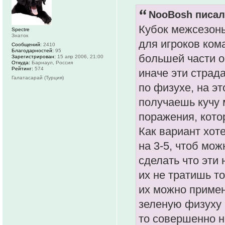
NooBosh писал(
Кубок межсезонь
Spectre
Знаток
для игроков ком
Сообщений:
2410
Благодарностей:
95
большей части о
Зарегистрирован:
15 апр 2006, 21:00
Откуда:
Барнаул, Россия
Рейтинг:
574
иначе эти страд
Галатасарай (Турция)
по физухе, на э
получаешь кучу 
поражения, кото
Как вариант хот
на 3-5, чтоб мо
сделать что эти
их не тратишь то
их можно примен
зеленую физуху 
то совершенно н