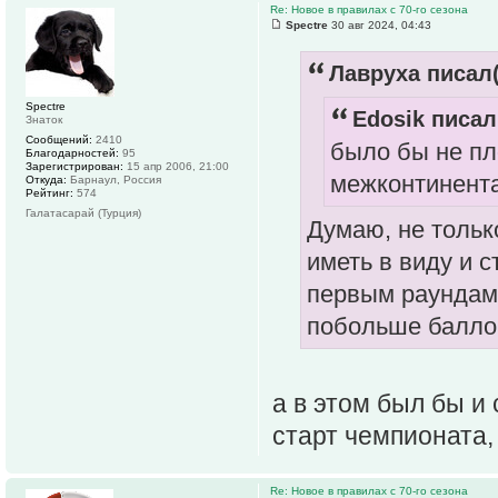
Re: Новое в правилах с 70-го сезона
Spectre
30 авг 2024, 04:43
Лавруха писал(
Spectre
Edosik писал
Знаток
Сообщений:
2410
было бы не пл
Благодарностей:
95
Зарегистрирован:
15 апр 2006, 21:00
межконтинент
Откуда:
Барнаул, Россия
Рейтинг:
574
Галатасарай (Турция)
Думаю, не тольк
иметь в виду и с
первым раундам 
побольше балло
а в этом был бы и
старт чемпионата,
Re: Новое в правилах с 70-го сезона