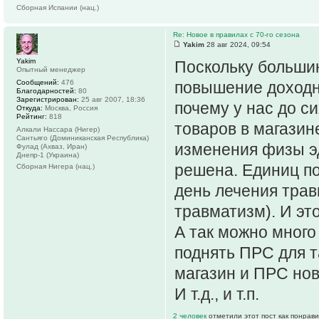
Сборная Испании (нац.)
Re: Новое в правилах с 70-го сезона
Yakim
28 авг 2024, 09:54
Yakim
Поскольку больши
Опытный менеджер
Сообщений:
476
повышение доходно
Благодарностей:
80
Зарегистрирован:
25 авг 2007, 18:36
почему у нас до с
Откуда:
Москва, Россия
Рейтинг:
818
товаров в магазин
Алкали Нассара (Нигер)
Сантьяго (Доминиканская Республика)
изменения физы эд
Фулад (Ахваз, Иран)
Днепр-1 (Украина)
решена. Единиц п
Сборная Нигера (нац.)
день лечения трав
травматизм). И это
А так можно много
поднять ПРС для та
магазин и ПРС нов
И т.д., и т.п.
2 человек
отметили этот пост как понрав