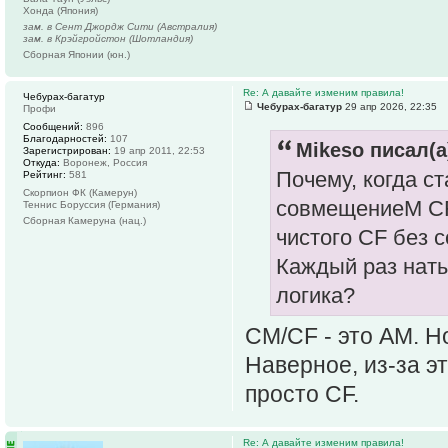
Хонда (Япония)
зам. в Сент Джордж Сити (Австралия)
зам. в Крэйгройстон (Шотландия)
Сборная Японии (юн.)
Re: А давайте изменим правила!
Чебурах-багатур
Чебурах-багатур
29 апр 2026, 22:35
Профи
Сообщений:
896
Благодарностей:
107
Mikeso писал(а
Зарегистрирован:
19 апр 2011, 22:53
Откуда:
Воронеж, Россия
Почему, когда с
Рейтинг:
581
Скорпион ФК (Камерун)
совмещениеМ CF
Теннис Боруссия (Германия)
Сборная Камеруна (нац.)
чистого CF без 
Каждый раз наты
логика?
СМ/СF - это АМ. Н
Наверное, из-за э
просто СF.
Re: А давайте изменим правила!