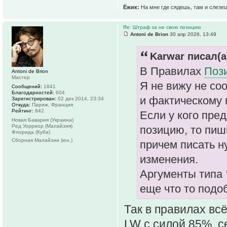
Ёжик:
На мне где сядешь, там и слезе
Re: Штраф за не свою позицию
Antoni de Brion
30 апр 2026, 13:49
Karwar писал(а
В Правилах
Поз
Antoni de Brion
Мастер
Я не вижу не соо
Сообщений:
1841
Благодарностей:
604
и фактическому
Зарегистрирован:
02 дек 2014, 23:34
Откуда:
Париж, Франция
Рейтинг:
842
Если у кого пре
Новая Бавария (Украина)
Ред Уорриор (Малайзия)
позицию, то пиш
Флорида (Куба)
Сборная Малайзии (юн.)
причем писать н
изменения.
Аргументы типа
еще что то подоб
Так в правилах вс
LW с силой 85%, с