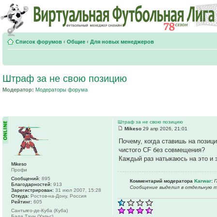
Список форумов
‹
Общие
‹
Для новых менеджеров
Штраф за не свою позицию
Модератор:
Модераторы форума
Штраф за не свою позицию
Mikeso
29 апр 2026, 21:01
Почему, когда ставишь на позиц
чистого CF без совмещения?
Каждый раз натыкаюсь на это и 
Mikeso
Профи
Сообщений:
895
Комментарий модератора
Karwar
:
П
Благодарностей:
913
Сообщение выделил в отдельную т
Зарегистрирован:
31 июл 2007, 15:28
Откуда:
Ростов-на-Дону, Россия
Рейтинг:
605
Сантьяго-де-Куба (Куба)
Бала Таун (Уэльс)