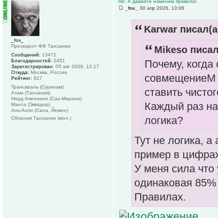
Re: А давайте изменим правила!
_fox_
30 апр 2026, 13:06
Karwar писал(а
_fox_
Президент ФФ Танзании
Mikeso писал
Сообщений:
13472
Почему, когда
Благодарностей:
2451
Зарегистрирован:
05 авг 2008, 12:17
Откуда:
Москва, Россия
совмещениеМ 
Рейтинг:
927
Трансвааль (Суринам)
ставить чисто
Азам (Танзания)
Норд Апеннино (Сан-Марино)
Каждый раз на
Манта (Эквадор)
Аль-Ахли (Сана, Йемен)
логика?
Сборная Танзании (мол.)
Тут не логика, а
пример в цифрах
У меня сила что
одинаковая 85% 
Правилах.