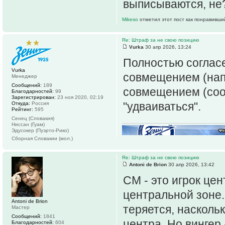
выписываются, н
Mikeso
отметил этот пост как понравивши
Re: Штраф за не свою позицию
Vurka
30 апр 2026, 13:24
Полностью согласе
Vurka
совмещением (нап
Менеджер
Сообщений:
189
совмещением (соо
Благодарностей:
99
Зарегистрирован:
23 ноя 2020, 02:19
"удваиваться".
Откуда:
Россия
Рейтинг:
595
Сенец (Словакия)
Ниссан (Гуам)
Эдусокер (Пуэрто-Рико)
Сборная Словакии (мол.)
Re: Штраф за не свою позицию
Antoni de Brion
30 апр 2026, 13:42
СМ - это игрок цен
центральной зоне.
Antoni de Brion
теряется, насколь
Мастер
Сообщений:
1841
центра. Но вингер 
Благодарностей:
604