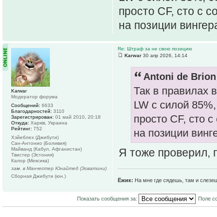
просто CF, сто с 
на позиции вингер
Re: Штраф за не свою позицию
Karwar
30 апр 2026, 14:14
Antoni de Brion
Так в правилах 
Karwar
Модератор форума
LW с силой 85%, 
Сообщений:
6633
Благодарностей:
3110
просто CF, сто 
Зарегистрирован:
01 май 2010, 20:18
Откуда:
Харків, Украина
Рейтинг:
752
на позиции винг
Хэйеблех (Джибути)
Сан-Антонио (Боливия)
Майванд (Кабул, Афганистан)
Я тоже проверил, 
Твистер (Эстония)
Калор (Мексика)
зам. в Манчестер Юнайтед (Эсватини)
Сборная Джибути (юн.)
Ёжик:
На мне где сядешь, там и слезе
Показать сообщения за:
Поле с