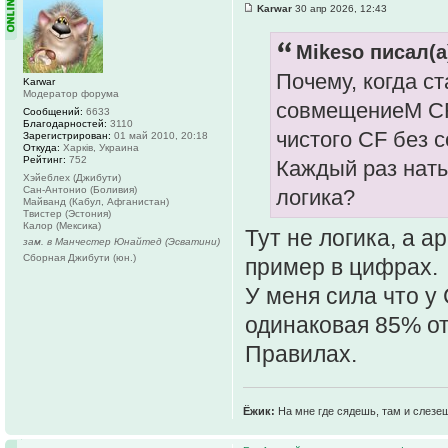
Karwar
30 апр 2026, 12:43
Mikeso писал(а
Почему, когда с
Karwar
Модератор форума
совмещениеМ CF
Сообщений:
6633
Благодарностей:
3110
чистого CF без 
Зарегистрирован:
01 май 2010, 20:18
Откуда:
Харків, Украина
Рейтинг:
752
Каждый раз наты
Хэйеблех (Джибути)
Сан-Антонио (Боливия)
логика?
Майванд (Кабул, Афганистан)
Твистер (Эстония)
Калор (Мексика)
Тут не логика, а 
зам. в Манчестер Юнайтед (Эсватини)
Сборная Джибути (юн.)
пример в цифрах.
У меня сила что у
одинаковая 85% от
Правилах.
Ёжик:
На мне где сядешь, там и слезе