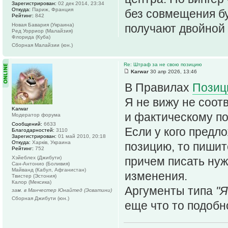
Зарегистрирован:
02 дек 2014, 23:34
Откуда:
Париж, Франция
без совмещения бу
Рейтинг:
842
Новая Бавария (Украина)
получают двойной
Ред Уорриор (Малайзия)
Флорида (Куба)
Сборная Малайзии (юн.)
Re: Штраф за не свою позицию
Karwar
30 апр 2026, 13:46
В Правилах
Позиц
Я не вижу не соот
Karwar
и фактическому п
Модератор форума
Сообщений:
6633
Если у кого предл
Благодарностей:
3110
Зарегистрирован:
01 май 2010, 20:18
Откуда:
Харків, Украина
позицию, то пишит
Рейтинг:
752
Хэйеблех (Джибути)
причем писать ну
Сан-Антонио (Боливия)
Майванд (Кабул, Афганистан)
изменения.
Твистер (Эстония)
Калор (Мексика)
Аргументы типа
"Я
зам. в Манчестер Юнайтед (Эсватини)
Сборная Джибути (юн.)
еще что то подобн