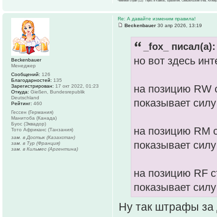
Чемпион стран (12): Теркс и Кайкос, Бразилия, Сейшельские о-ва, Алжир
Re: А давайте изменим правила!
Beckenbauer
30 апр 2026, 13:19
_fox_ писал(а):
но вот здесь инт
Beckenbauer
Менеджер
Сообщений:
126
Благодарностей:
135
на позицию RW 
Зарегистрирован:
17 окт 2022, 01:23
Откуда:
Gießen, Bundesrepublik
Deutschland
показывает силу
Рейтинг:
460
Гессен (Германия)
Манитоба (Канада)
Буос (Эквадор)
на позицию RM 
Тото Африканс (Танзания)
зам. в Достык (Казахстан)
показывает силу
зам. в Тур (Франция)
зам. в Кильмес (Аргентина)
на позицию RF 
показывает силу
Ну так штрафы за