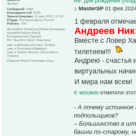
Re: Дни рождения (поз
Эксперт
MasterSP
01 фев 2024
Сообщений:
4486
Благодарностей:
3280
Зарегистрирован:
11 июн 2013, 12:13
1 февраля отмеча
Откуда:
Ростов-на-Дону, Россия
Рейтинг:
794
Андреев Ник:
Фенсайблс Юнайтед (Новая Зеландия)
Нанумба Нэшнл (Гана)
Биледжикспор (Турция)
Вместе с Ловер Ха
Ист Энд Иглс (Брит. Виргины)
зам. в Дайнава (Алитус, Литва)
зам. в Униспорт (Камерун)
тилетием!!!
зам. в Тобаго Финикс (Тринидад и
Тобаго)
Андрею - счастья 
Сборная Новой Зеландии (нац.)
виртуальных начин
И мира нам всем!
6 человек
отметили этот
- А почему истинное
подпольщиков?
– Большинство в шт
башни по-старому, но