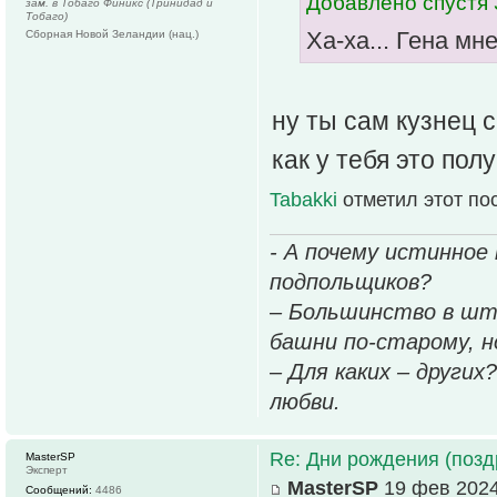
Добавлено спустя 
зам. в Тобаго Финикс (Тринидад и
Тобаго)
Ха-ха... Гена м
Сборная Новой Зеландии (нац.)
ну ты сам кузнец 
как у тебя это по
Tabakki
отметил этот по
- А почему истинное
подпольщиков?
– Большинство в шт
башни по-старому, но
– Для каких – других
любви.
Re: Дни рождения (поз
MasterSP
Эксперт
MasterSP
19 фев 2024
Сообщений:
4486