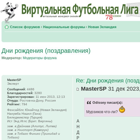
Список форумов
‹
Национальные форумы
‹
Новая Зеландия
Дни рождения (поздравления)
Модератор:
Модераторы форума
Re: Дни рождения (поз
MasterSP
Эксперт
MasterSP
31 дек 2023,
Сообщений:
4486
Благодарностей:
3280
Зарегистрирован:
11 июн 2013, 12:13
Откуда:
Ростов-на-Дону, Россия
Odissey писал(а):
Рейтинг:
794
Фенсайблс Юнайтед (Новая Зеландия)
Мурзиков что-ли?
Нанумба Нэшнл (Гана)
Биледжикспор (Турция)
А
Ист Энд Иглс (Брит. Виргины)
зам. в Дайнава (Алитус, Литва)
Н
зам. в Униспорт (Камерун)
Д
зам. в Тобаго Финикс (Тринидад и
Тобаго)
Р