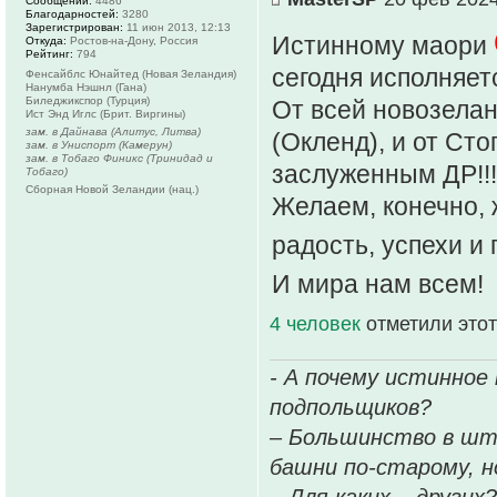
Сообщений:
4486
Благодарностей:
3280
Зарегистрирован:
11 июн 2013, 12:13
Истинному маори
Откуда:
Ростов-на-Дону, Россия
Рейтинг:
794
сегодня исполняетс
Фенсайблс Юнайтед (Новая Зеландия)
Нанумба Нэшнл (Гана)
Биледжикспор (Турция)
От всей новозелан
Ист Энд Иглс (Брит. Виргины)
зам. в Дайнава (Алитус, Литва)
(Окленд), и от Сто
зам. в Униспорт (Камерун)
зам. в Тобаго Финикс (Тринидад и
заслуженным ДР!!!
Тобаго)
Сборная Новой Зеландии (нац.)
Желаем, конечно, 
радость, успехи и 
И мира нам всем!
4 человек
отметили этот
- А почему истинное
подпольщиков?
– Большинство в шт
башни по-старому, но
– Для каких – других