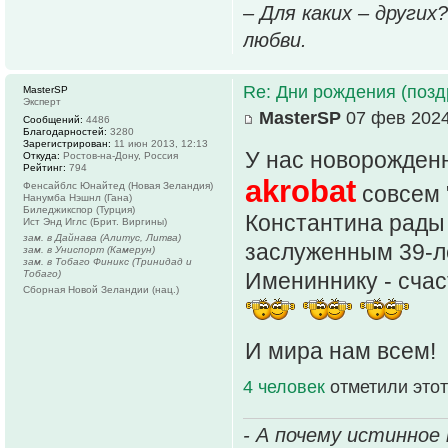
– Для каких – других
любви.
Re: Дни рождения (поз
MasterSP
Эксперт
MasterSP
07 фев 2024
Сообщений:
4486
Благодарностей:
3280
Зарегистрирован:
11 июн 2013, 12:13
У нас новорожден
Откуда:
Ростов-на-Дону, Россия
Рейтинг:
794
akrobat
Фенсайблс Юнайтед (Новая Зеландия)
совсем 
Нанумба Нэшнл (Гана)
Биледжикспор (Турция)
Константина рады
Ист Энд Иглс (Брит. Виргины)
зам. в Дайнава (Алитус, Литва)
заслуженным 39-л
зам. в Униспорт (Камерун)
зам. в Тобаго Финикс (Тринидад и
Тобаго)
Имениннику - счаст
Сборная Новой Зеландии (нац.)
И мира нам всем!
4 человек
отметили этот
- А почему истинное