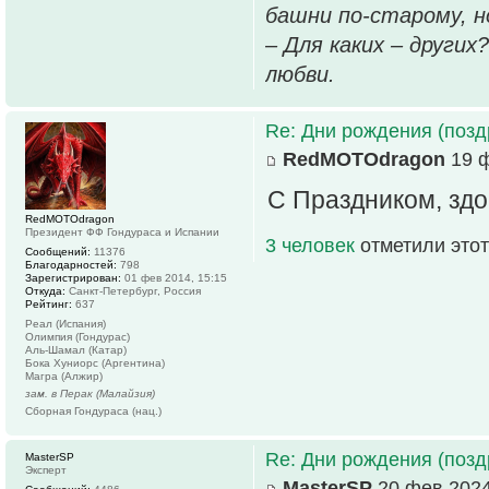
башни по-старому, но
– Для каких – других
любви.
Re: Дни рождения (поз
RedMOTOdragon
19 ф
С Праздником, здо
RedMOTOdragon
Президент ФФ Гондураса и Испании
3 человек
отметили этот
Сообщений:
11376
Благодарностей:
798
Зарегистрирован:
01 фев 2014, 15:15
Откуда:
Санкт-Петербург, Россия
Рейтинг:
637
Реал (Испания)
Олимпия (Гондурас)
Аль-Шамал (Катар)
Бока Хуниорс (Аргентина)
Магра (Алжир)
зам. в Перак (Малайзия)
Сборная Гондураса (нац.)
Re: Дни рождения (поз
MasterSP
Эксперт
MasterSP
20 фев 2024