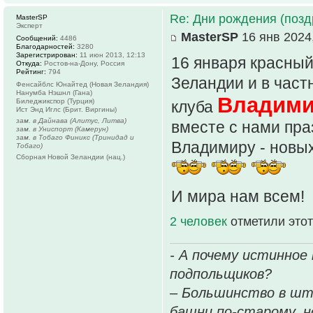
Re: Дни рождения (поз
MasterSP
Эксперт
MasterSP
16 янв 2024,
Сообщений:
4486
Благодарностей:
3280
Зарегистрирован:
11 июн 2013, 12:13
16 января красны
Откуда:
Ростов-на-Дону, Россия
Рейтинг:
794
Зеландии и в част
Фенсайблс Юнайтед (Новая Зеландия)
Нанумба Нэшнл (Гана)
Владими
Биледжикспор (Турция)
клуба
Ист Энд Иглс (Брит. Виргины)
зам. в Дайнава (Алитус, Литва)
вместе с нами пра
зам. в Униспорт (Камерун)
зам. в Тобаго Финикс (Тринидад и
Владимиру - новых
Тобаго)
Сборная Новой Зеландии (нац.)
И мира нам всем!
2 человек
отметили этот
- А почему истинное
подпольщиков?
– Большинство в шт
башни по-старому, но