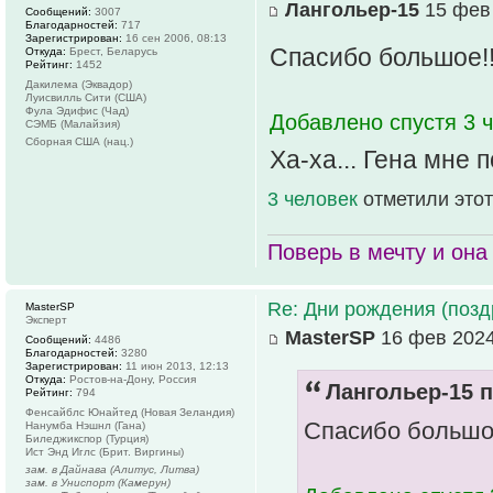
Лангольер-15
15 фев 
Сообщений:
3007
Благодарностей:
717
Зарегистрирован:
16 сен 2006, 08:13
Спасибо большое!
Откуда:
Брест, Беларусь
Рейтинг:
1452
Дакилема (Эквадор)
Луисвилль Сити (США)
Фула Эдифис (Чад)
Добавлено спустя 3 ч
СЭМБ (Малайзия)
Сборная США (нац.)
Ха-ха... Гена мне
3 человек
отметили этот
Поверь в мечту и она 
Re: Дни рождения (поз
MasterSP
Эксперт
MasterSP
16 фев 2024
Сообщений:
4486
Благодарностей:
3280
Зарегистрирован:
11 июн 2013, 12:13
Откуда:
Ростов-на-Дону, Россия
Лангольер-15 п
Рейтинг:
794
Фенсайблс Юнайтед (Новая Зеландия)
Спасибо большо
Нанумба Нэшнл (Гана)
Биледжикспор (Турция)
Ист Энд Иглс (Брит. Виргины)
зам. в Дайнава (Алитус, Литва)
зам. в Униспорт (Камерун)