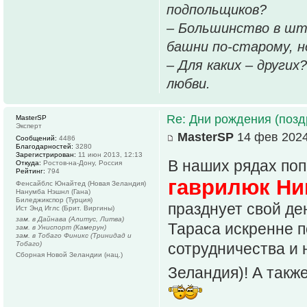
подпольщиков?
– Большинство в шт
башни по-старому, но
– Для каких – других
любви.
Re: Дни рождения (поз
MasterSP
Эксперт
MasterSP
14 фев 2024
Сообщений:
4486
Благодарностей:
3280
Зарегистрирован:
11 июн 2013, 12:13
В наших рядах по
Откуда:
Ростов-на-Дону, Россия
Рейтинг:
794
гаврилюк Ник
Фенсайблс Юнайтед (Новая Зеландия)
Нанумба Нэшнл (Гана)
Биледжикспор (Турция)
празднует свой де
Ист Энд Иглс (Брит. Виргины)
зам. в Дайнава (Алитус, Литва)
Тараса искренне 
зам. в Униспорт (Камерун)
зам. в Тобаго Финикс (Тринидад и
Тобаго)
сотрудничества и 
Сборная Новой Зеландии (нац.)
Зеландия)! А также