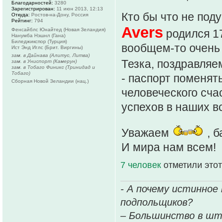
Благодарностей:
3280
Зарегистрирован:
11 июн 2013, 12:13
Кто бы что не под
Откуда:
Ростов-на-Дону, Россия
Рейтинг:
794
Avers
Фенсайблс Юнайтед (Новая Зеландия)
родился 17
Нанумба Нэшнл (Гана)
Биледжикспор (Турция)
вообщем-то очень
Ист Энд Иглс (Брит. Виргины)
зам. в Дайнава (Алитус, Литва)
Тезка, поздравляе
зам. в Униспорт (Камерун)
зам. в Тобаго Финикс (Тринидад и
Тобаго)
- паспорт поменят
Сборная Новой Зеландии (нац.)
человеческого сча
успехов в наших в
Уважаем
, б
И мира нам всем!
7 человек
отметили этот
- А почему истинное
подпольщиков?
– Большинство в шт