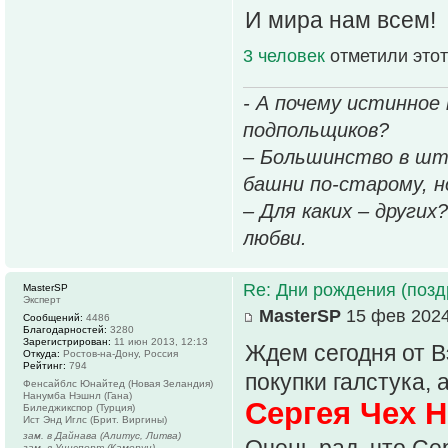
И мира нам всем!
3 человек
отметили этот
- А почему истинное
подпольщиков?
– Большинство в шт
башни по-старому, но
– Для каких – других
любви.
Re: Дни рождения (поз
MasterSP
Эксперт
MasterSP
15 фев 2024
Сообщений:
4486
Благодарностей:
3280
Зарегистрирован:
11 июн 2013, 12:13
Ждем сегодня от 
Откуда:
Ростов-на-Дону, Россия
Рейтинг:
794
покупки галстука,
Фенсайблс Юнайтед (Новая Зеландия)
Нанумба Нэшнл (Гана)
Сергея Чех Н
Биледжикспор (Турция)
Ист Энд Иглс (Брит. Виргины)
зам. в Дайнава (Алитус, Литва)
зам. в Униспорт (Камерун)