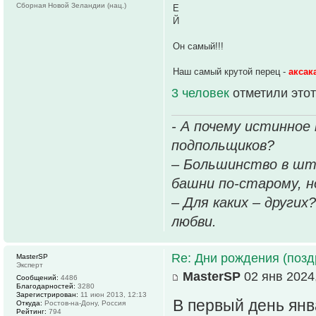
Сборная Новой Зеландии (нац.)
Е
Й
Он самый!!!
Наш самый крутой перец -
аксак
3 человек
отметили этот
- А почему истинное
подпольщиков?
– Большинство в шт
башни по-старому, но
– Для каких – других
любви.
Re: Дни рождения (поз
MasterSP
Эксперт
MasterSP
02 янв 2024,
Сообщений:
4486
Благодарностей:
3280
Зарегистрирован:
11 июн 2013, 12:13
В первый день ян
Откуда:
Ростов-на-Дону, Россия
Рейтинг:
794