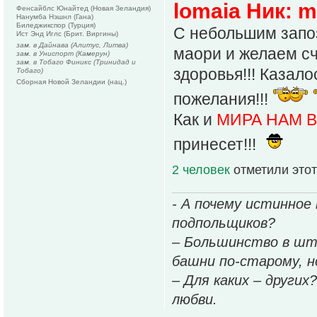
lomaia Ник: m
Фенсайблс Юнайтед (Новая Зеландия)
Нанумба Нэшнл (Гана)
Биледжикспор (Турция)
С небольшим запо
Ист Энд Иглс (Брит. Виргины)
зам. в Дайнава (Алитус, Литва)
маори и желаем сч
зам. в Униспорт (Камерун)
зам. в Тобаго Финикс (Тринидад и
здоровья!!! Казал
Тобаго)
Сборная Новой Зеландии (нац.)
пожелания!!!
Как и
МИРА НАМ 
принесет!!!
2 человек
отметили этот
- А почему истинное
подпольщиков?
– Большинство в шт
башни по-старому, но
– Для каких – других
любви.