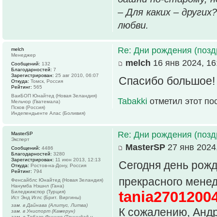
– Для каких – других
любви.
Re: Дни рождения (поз
melch
Менеджер
melch
16 янв 2024, 16
Сообщений:
132
Благодарностей:
7
Зарегистрирован:
25 авг 2010, 06:07
Спасибо большое!
Откуда:
Томск, Россия
Рейтинг:
565
ВаиБОП Юнайтед (Новая Зеландия)
Tabakki
отметил этот по
Мельчор (Гватемала)
Псков (Россия)
Индепендьенте Алас (Боливия)
Re: Дни рождения (поз
MasterSP
Эксперт
MasterSP
27 янв 2024,
Сообщений:
4486
Благодарностей:
3280
Зарегистрирован:
11 июн 2013, 12:13
Сегодня день рожд
Откуда:
Ростов-на-Дону, Россия
Рейтинг:
794
прекрасного мене
Фенсайблс Юнайтед (Новая Зеландия)
Нанумба Нэшнл (Гана)
tania2701200
Биледжикспор (Турция)
Ист Энд Иглс (Брит. Виргины)
зам. в Дайнава (Алитус, Литва)
К сожалению, Андр
зам. в Униспорт (Камерун)
зам. в Тобаго Финикс (Тринидад и