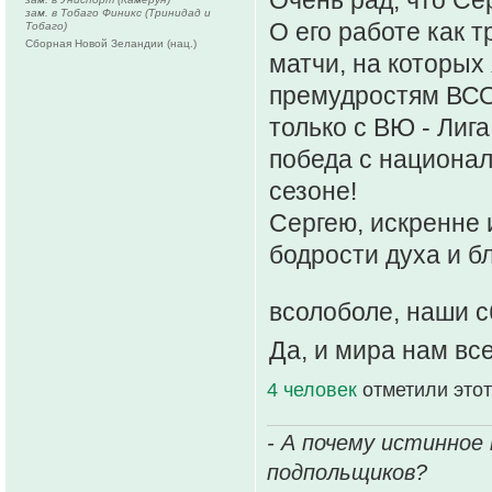
Очень рад, что Се
зам. в Тобаго Финикс (Тринидад и
О его работе как 
Тобаго)
Сборная Новой Зеландии (нац.)
матчи, на которых
премудростям ВСОЛ
только с ВЮ - Лиг
победа с национал
сезоне!
Сергею, искренне 
бодрости духа и б
всолоболе, наши с
Да, и мира нам вс
4 человек
отметили этот
- А почему истинное
подпольщиков?