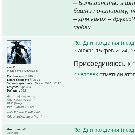
– Большинство в шт
башни по-старому, но
– Для каких – других
любви.
Re: Дни рождения (поз
alex11
15 фев 2024, 1
Присоединяюсь к 
alex11
Модератор молодежи
2 человек
отметили этот
Сообщений:
11066
Благодарностей:
3991
Зарегистрирован:
30 авг 2008, 12:23
Откуда:
Украина
Рейтинг:
612
Денгофф (Украина)
Аль-Нахда (Оман)
ПСИ (Чад)
Ред Вульфс (США)
зам. в Ренн (Франция)
Сборная Украины (мол.)
Re: Дни рождения (поз
Лангольер-15
Эксперт