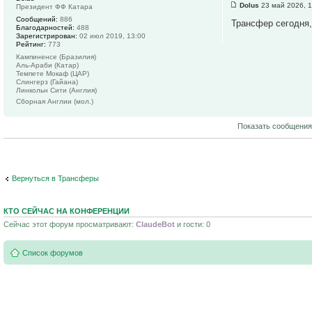
Dolus
23 май 2026, 1
Президент ФФ Катара
Сообщений:
886
Трансфер сегодня,
Благодарностей:
488
Зарегистрирован:
02 июл 2019, 13:00
Рейтинг:
773
Кампиненсе (Бразилия)
Аль-Араби (Катар)
Темпете Мокаф (ЦАР)
Слингерз (Гайана)
Линкольн Сити (Англия)
Сборная Англии (мол.)
Показать сообщения
Вернуться в Трансферы
КТО СЕЙЧАС НА КОНФЕРЕНЦИИ
Сейчас этот форум просматривают:
ClaudeBot
и гости: 0
Список форумов