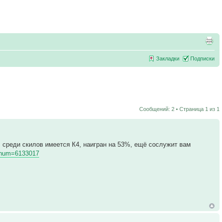
Закладки
Подписки
Сообщений: 2 • Страница
1
из
1
н, среди скилов имеется К4, наигран на 53%, ещё сослужит вам
p?num=6133017