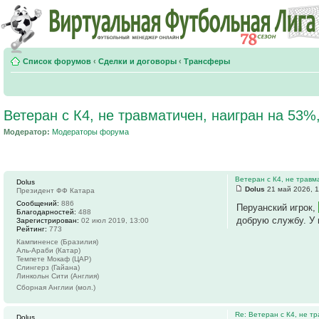
Список форумов
‹
Сделки и договоры
‹
Трансферы
Ветеран с К4, не травматичен, наигран на 53%,
Модератор:
Модераторы форума
Ветеран с К4, не травм
Dolus
Dolus
21 май 2026, 1
Президент ФФ Катара
Сообщений:
886
Перуанский игрок,
Благодарностей:
488
добрую службу. У 
Зарегистрирован:
02 июл 2019, 13:00
Рейтинг:
773
Кампиненсе (Бразилия)
Аль-Араби (Катар)
Темпете Мокаф (ЦАР)
Слингерз (Гайана)
Линкольн Сити (Англия)
Сборная Англии (мол.)
Re: Ветеран с К4, не т
Dolus