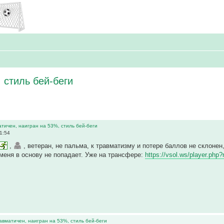
 стиль бей-беги
атичен, наигран на 53%, стиль бей-беги
1:54
,
, ветеран, не пальма, к травматизму и потере баллов не склоне
меня в основу не попадает. Уже на трансфере:
https://vsol.ws/player.ph
равматичен, наигран на 53%, стиль бей-беги