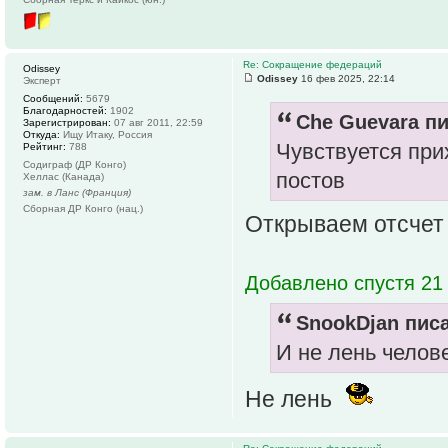
Re: Сокращение федераций
Odissey
Odissey
16 фев 2025, 22:14
Эксперт
Сообщений:
5679
Благодарностей:
1902
Che Guevara пи
Зарегистрирован:
07 авг 2011, 22:59
Откуда:
Ищу Итаку, Россия
Чувствуется при
Рейтинг:
788
Содиграф (ДР Конго)
постов
Хеллас (Канада)
зам. в Ланс (Франция)
Сборная ДР Конго (нац.)
Открываем отсчет
Добавлено спустя 21 
SnookDjan писа
И не лень челове
Не лень