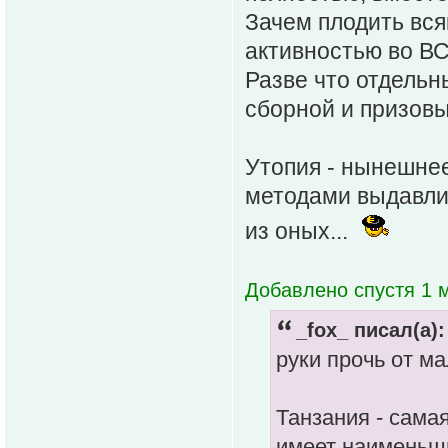
Зачем плодить вс
активностью во В
Разве что отдель
сборной и призовы
Утопия - нынешне
методами выдавли
из оных...
Добавлено спустя 1 м
_fox_ писал(а):
руки прочь от м
Танзания - сама
имеет наименьши