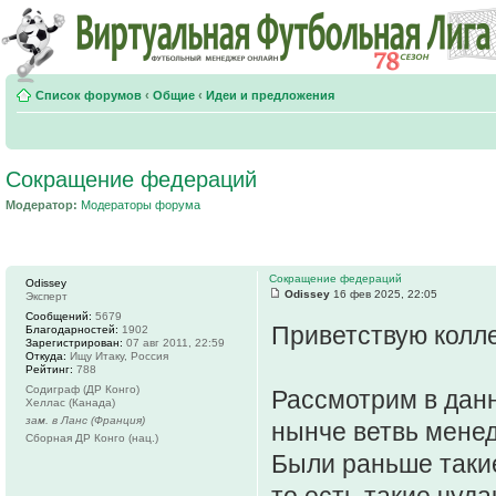
Список форумов
‹
Общие
‹
Идеи и предложения
Сокращение федераций
Модератор:
Модераторы форума
Сокращение федераций
Odissey
Odissey
16 фев 2025, 22:05
Эксперт
Сообщений:
5679
Приветствую колл
Благодарностей:
1902
Зарегистрирован:
07 авг 2011, 22:59
Откуда:
Ищу Итаку, Россия
Рейтинг:
788
Содиграф (ДР Конго)
Рассмотрим в дан
Хеллас (Канада)
зам. в Ланс (Франция)
нынче ветвь менед
Сборная ДР Конго (нац.)
Были раньше такие
то есть такие чуд