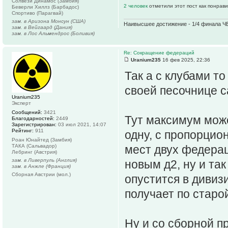
Солвези Динамос (Замбия)
2 человек
отметили этот пост как понрав
Беверли Хиллз (Барбадос)
Спортиво (Парагвай)
зам. в Аризона Монсун (США)
Наивысшее достижение - 1/4 финала ЧЕ
зам. в Вейгаард (Дания)
зам. в Лос Альмендрос (Боливия)
Re: Сокращение федераций
Uranium235
16 фев 2025, 22:36
Так а с клубами то
своей песочнице с
Uranium235
Эксперт
Сообщений:
3421
Тут максимум мож
Благодарностей:
2449
Зарегистрирован:
03 июл 2021, 14:07
Рейтинг:
911
одну, с пропорцио
Роан Юнайтед (Замбия)
ТАКА (Сальвадор)
мест двух федерац
Лебринг (Австрия)
зам. в Ливерпуль (Англия)
новым д2, ну и так
зам. в Анжле (Франция)
Сборная Австрии (мол.)
опустится в дивиз
получает по старо
Ну и со сборной п