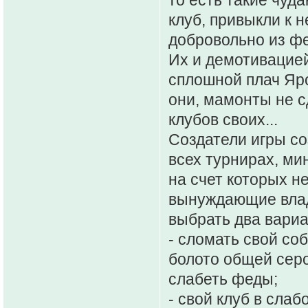
клуб, привыкли к н
добровольно из фе
Их и демотивацией
сплошной плач Яро
они, мамонты не с
клубов своих...
Создатели игры с
всех турнирах, ми
на счет которых нет
вынуждающие влад
выбрать два вариа
- сломать свой со
болото общей сер
слабеть феды;
- свой клуб в сла