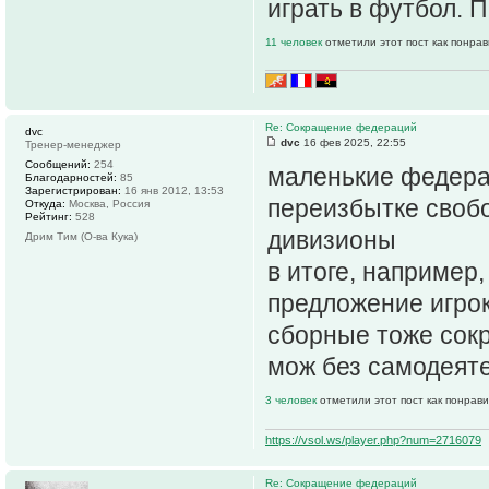
играть в футбол. 
11 человек
отметили этот пост как понра
Re: Сокращение федераций
dvc
dvc
16 фев 2025, 22:55
Тренер-менеджер
Сообщений:
254
маленькие федерац
Благодарностей:
85
Зарегистрирован:
16 янв 2012, 13:53
переизбытке своб
Откуда:
Москва, Россия
Рейтинг:
528
дивизионы
Дрим Тим (О-ва Кука)
в итоге, например,
предложение игрок
сборные тоже сок
мож без самодеят
3 человек
отметили этот пост как понрав
https://vsol.ws/player.php?num=2716079
Re: Сокращение федераций