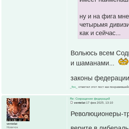
ну и на фига мн
четырьмя дивизи
как и сейчас...
Вольюсь всем Сод
и шаманами...
законы федерации
_fox_
отметил этот пост как понравивший
Re: Сокращение федераций
ventelat
17 фев 2025, 13:10
Революционеры-т
ventelat
верите в либерал
Новичок