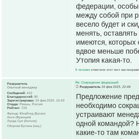
федерации, особы
между собой при 
весело будет и ски
менять, оставлять
имеются, которых 
вдвое меньше побе
Утопия какая-то.
6 человек
отметили этот пост как понрав
Re: Сокращение федераций
Разрушитель
Разрушитель
16 фев 2025, 22:49
Опытный менеджер
Сообщений:
410
Предложение предл
Благодарностей:
90
Зарегистрирован:
24 фев 2020, 10:43
необходимо сокра
Откуда:
Рязань, Россия
Рейтинг:
724
устраивают менедж
Френдс Юнайтед (Бутан)
Анси (Франция)
Лунда Сул (Ангола)
одной командой? Н
Сборная Бутана (нац.)
какие-то там кома