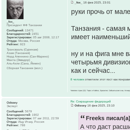
_fox_
16 фев 2025, 23:01
руки прочь от мал
_fox_
Президент ФФ Танзании
Танзания - самая 
Сообщений:
13471
Благодарностей:
2451
имеет наименьший 
Зарегистрирован:
05 авг 2008, 12:17
Откуда:
Москва, Россия
Рейтинг:
923
Трансвааль (Суринам)
ну и на фига мне 
Азам (Танзания)
Норд Апеннино (Сан-Марино)
Манта (Эквадор)
четырьмя дивизион
Аль-Ахли (Сана, Йемен)
Сборная Танзании (мол.)
как и сейчас...
8 человек
отметили этот пост как понрав
Чемпион стран (12): Теркс и Кайкос, Бразилия, Сейшельские о-ва, Алжир
Re: Сокращение федераций
Odissey
Odissey
16 фев 2025, 23:10
Эксперт
Сообщений:
5679
Благодарностей:
1902
Freeks писал(а)
Зарегистрирован:
07 авг 2011, 22:59
Откуда:
Ищу Итаку, Россия
А что даст расш
Рейтинг:
788