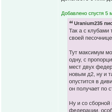
Добавлено спустя 5 м
Uranium235 пис
Так а с клубами 
своей песочнице
Тут максимум м
одну, с пропорц
мест двух федер
новым д2, ну и т
опустится в див
он получает по с
Ну и со сборной
федерации, особ