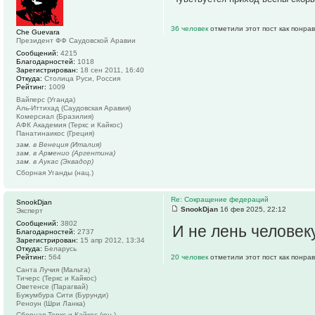
36 человек
отметили этот пост как понра
Che Guevara
Президент ФФ Саудовской Аравии
Сообщений:
4215
Благодарностей:
1018
Зарегистрирован:
18 сен 2011, 16:40
Откуда:
Столица Руси, Россия
Рейтинг:
1009
Вайперс (Уганда)
Аль-Иттихад (Саудовская Аравия)
Комерсиал (Бразилия)
АФК Академия (Теркс и Кайкос)
Панатинаикос (Греция)
зам. в Венеция (Италия)
зам. в Арменио (Аргентина)
зам. в Аукас (Эквадор)
Сборная Уганды (нац.)
Re: Сокращение федераций
SnookDjan
SnookDjan
16 фев 2025, 22:12
Эксперт
Сообщений:
3802
И не лень человеку
Благодарностей:
2737
Зарегистрирован:
15 апр 2012, 13:34
Откуда:
Беларусь
Рейтинг:
564
20 человек
отметили этот пост как понра
Санта Лучия (Мальта)
Тичерс (Теркс и Кайкос)
Оветенсе (Парагвай)
Бужумбура Сити (Бурунди)
Реноун (Шри Ланка)
Сборная Теркс и Кайкос (юн.)