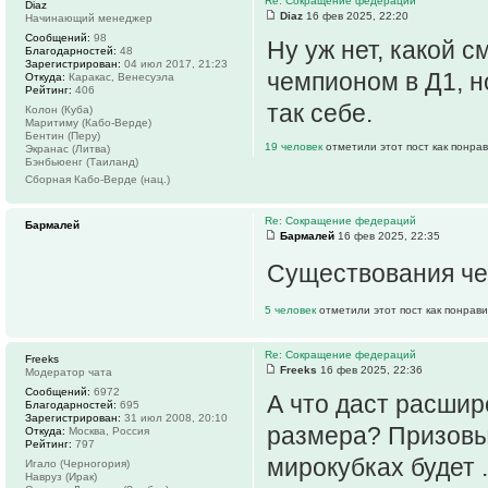
Re: Сокращение федераций
Diaz
Diaz
16 фев 2025, 22:20
Начинающий менеджер
Сообщений:
98
Ну уж нет, какой 
Благодарностей:
48
Зарегистрирован:
04 июл 2017, 21:23
чемпионом в Д1, но
Откуда:
Каракас, Венесуэла
Рейтинг:
406
так себе.
Колон (Куба)
Маритиму (Кабо-Верде)
Бентин (Перу)
19 человек
отметили этот пост как понра
Экранас (Литва)
Бэнбьюенг (Таиланд)
Сборная Кабо-Верде (нац.)
Re: Сокращение федераций
Бармалей
Бармалей
16 фев 2025, 22:35
Существования ч
5 человек
отметили этот пост как понрав
Re: Сокращение федераций
Freeks
Freeks
16 фев 2025, 22:36
Модератор чата
Сообщений:
6972
А что даст расшир
Благодарностей:
695
Зарегистрирован:
31 июл 2008, 20:10
размера? Призовых
Откуда:
Москва, Россия
Рейтинг:
797
мирокубках будет .
Игало (Черногория)
Навруз (Ирак)