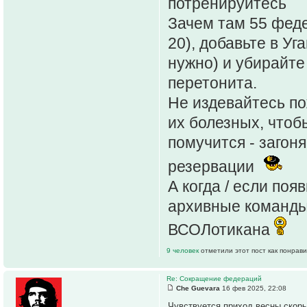
потренируйтесь
Зачем там 55 феде
20), добавьте в Уг
нужно) и убирайт
перетонита.
Не издевайтесь п
их болезных, чтобы
помучится - загон
резервации
А когда / если по
архивные команды
ВСОЛотикана
9 человек
отметили этот пост как понрав
Re: Сокращение федераций
Che Guevara
16 фев 2025, 22:08
Чувствуется приход весны скоры