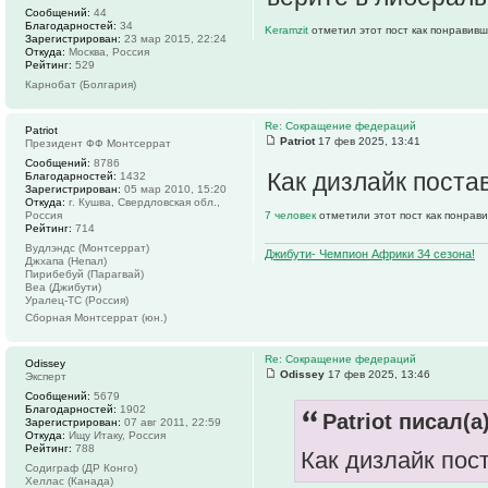
Сообщений:
44
Благодарностей:
34
Keramzit
отметил этот пост как понравивш
Зарегистрирован:
23 мар 2015, 22:24
Откуда:
Москва, Россия
Рейтинг:
529
Карнобат (Болгария)
Re: Сокращение федераций
Patriot
Patriot
17 фев 2025, 13:41
Президент ФФ Монтсеррат
Сообщений:
8786
Как дизлайк поста
Благодарностей:
1432
Зарегистрирован:
05 мар 2010, 15:20
Откуда:
г. Кушва, Свердловская обл.,
Россия
7 человек
отметили этот пост как понрав
Рейтинг:
714
Вудлэндс (Монтсеррат)
Джибути- Чемпион Африки 34 сезона!
Джхапа (Непал)
Пирибебуй (Парагвай)
Веа (Джибути)
Уралец-ТС (Россия)
Сборная Монтсеррат (юн.)
Re: Сокращение федераций
Odissey
Odissey
17 фев 2025, 13:46
Эксперт
Сообщений:
5679
Благодарностей:
1902
Patriot писал(а)
Зарегистрирован:
07 авг 2011, 22:59
Откуда:
Ищу Итаку, Россия
Рейтинг:
788
Как дизлайк пос
Содиграф (ДР Конго)
Хеллас (Канада)