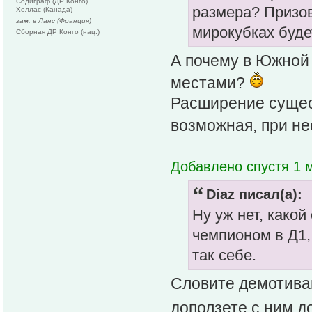
Содиграф (ДР Конго)
размера? Призов
Хеллас (Канада)
зам. в Ланс (Франция)
мирокубках будет
Сборная ДР Конго (нац.)
А почему в Южной
местами?
Расширение сущес
возможная, при н
Добавлено спустя 1 м
Diaz писал(а):
Ну уж нет, како
чемпионом в Д1, 
так себе.
Словите демотивац
доползете с ним д