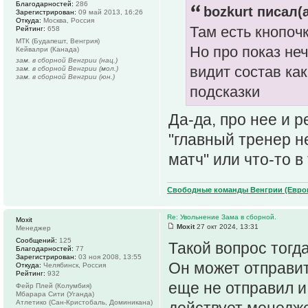
Благодарностей:
286
bozkurt писал(а
Зарегистрирован:
09 май 2013, 16:26
Откуда:
Москва, Россия
Там есть кнопоч
Рейтинг:
658
МТК (Будапешт, Венгрия)
Но про показ неч
Кейвалри (Канада)
зам. в сборной Венгрии (нац.)
видит состав как
зам. в сборной Венгрии (мол.)
зам. в сборной Венгрии (юн.)
подсказки
Да-да, про нее и р
"главный тренер н
матч" или что-то в
Свободные команды Венгрии (Европ
Re: Увольнение Зама в сборной.
Moxit
Moxit
27 окт 2024, 13:31
Менеджер
Сообщений:
125
Такой вопрос тогд
Благодарностей:
77
Зарегистрирован:
03 ноя 2008, 13:55
Он может отправит
Откуда:
Челябинск, Россия
Рейтинг:
932
еще не отправил и 
Фейр Плей (Колумбия)
Мбарара Сити (Уганда)
Атлетико (Сан-Кристобаль, Доминикана)
действует менедже