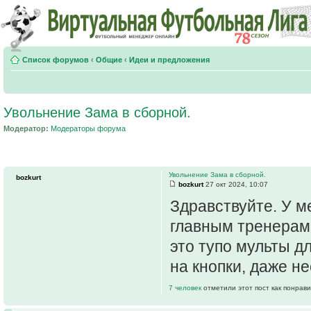
Список форумов
‹
Общие
‹
Идеи и предложения
Увольнение Зама в сборной.
Модератор:
Модераторы форума
Увольнение Зама в сборной.
bozkurt
bozkurt
27 окт 2024, 10:07
Здравствуйте. У м
главным тренерам 
это тупо мульты д
на кнопки, даже н
7 человек
отметили этот пост как понрав