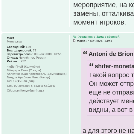
мероприятие, на к
замены, отталкива
момент игроков.
Re: Увольнение Зама в сборной.
Moxit
Moxit
27 окт 2024, 13:51
Менеджер
Сообщений:
125
Благодарностей:
77
Antoni de Brion
Зарегистрирован:
03 ноя 2008, 13:55
Откуда:
Челябинск, Россия
Рейтинг:
932
shifer-moneta
Фейр Плей (Колумбия)
Мбарара Сити (Уганда)
Такой вопрос 
Атлетико (Сан-Кристобаль, Доминикана)
Гамуда Арабиан Микс (Катар)
ХюПС (Финляндия)
Он может отпр
зам. в Атлетик (Теркс и Кайкос)
еще не отправи
Сборная Колумбии (нац.)
действует мен
видны, а вот в
а для этого не н