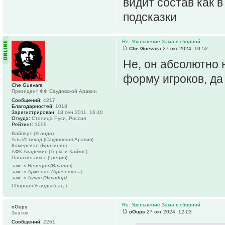
видит состав как в
подсказки
Re: Увольнение Зама в сборной.
Che Guevara
27 окт 2024, 10:52
Не, он абсолютно н
форму игроков, да
Che Guevara
Президент ФФ Саудовской Аравии
Сообщений:
4217
Благодарностей:
1018
Зарегистрирован:
18 сен 2011, 16:40
Откуда:
Столица Руси, Россия
Рейтинг:
1009
Вайперс (Уганда)
Аль-Иттихад (Саудовская Аравия)
Комерсиал (Бразилия)
АФК Академия (Теркс и Кайкос)
Панатинаикос (Греция)
зам. в Венеция (Италия)
зам. в Арменио (Аргентина)
зам. в Аукас (Эквадор)
Сборная Уганды (нац.)
Re: Увольнение Зама в сборной.
oOups
oOups
27 окт 2024, 12:03
Знаток
Сообщений:
2261