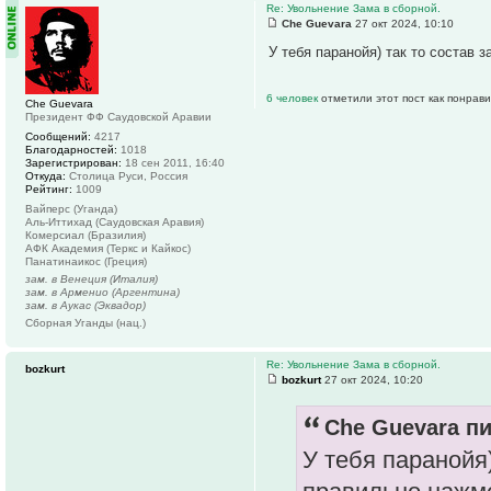
Re: Увольнение Зама в сборной.
Che Guevara
27 окт 2024, 10:10
У тебя паранойя) так то состав 
6 человек
отметили этот пост как понрав
Che Guevara
Президент ФФ Саудовской Аравии
Сообщений:
4217
Благодарностей:
1018
Зарегистрирован:
18 сен 2011, 16:40
Откуда:
Столица Руси, Россия
Рейтинг:
1009
Вайперс (Уганда)
Аль-Иттихад (Саудовская Аравия)
Комерсиал (Бразилия)
АФК Академия (Теркс и Кайкос)
Панатинаикос (Греция)
зам. в Венеция (Италия)
зам. в Арменио (Аргентина)
зам. в Аукас (Эквадор)
Сборная Уганды (нац.)
Re: Увольнение Зама в сборной.
bozkurt
bozkurt
27 окт 2024, 10:20
Che Guevara пи
У тебя паранойя)