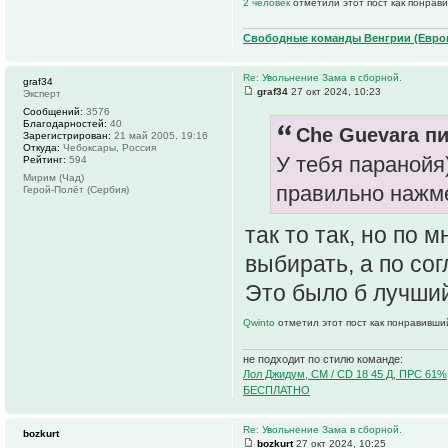
2 человек
отметили этот пост как понрав
Свободные команды Венгрии (Европ
Re: Увольнение Зама в сборной.
graf34
graf34
27 окт 2024, 10:23
Эксперт
Сообщений:
3576
Благодарностей:
40
Che Guevara пи
Зарегистрирован:
21 май 2005, 19:16
Откуда:
Чебоксары, Россия
У тебя паранойя)
Рейтинг:
594
Мирим (Чад)
правильно наж
Герой-Полёт (Сербия)
так то так, но по 
выбирать, а по сог
Это было б лучший
Qwinto
отметил этот пост как понравивши
не подходит по стилю команде:
Лол Джидум, CM / CD 18 45 Д, ПРС 61%
БЕСПЛАТНО
Re: Увольнение Зама в сборной.
bozkurt
bozkurt
27 окт 2024, 10:25