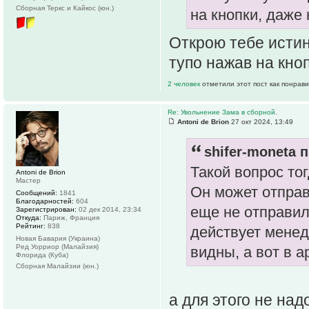
Сборная Теркс и Кайкос (юн.)
на кнопки, даже
Открою тебе исти
тупо нажав на кноп
2 человек
отметили этот пост как понрав
Re: Увольнение Зама в сборной.
Antoni de Brion
27 окт 2024, 13:49
shifer-moneta п
Такой вопрос то
Antoni de Brion
Мастер
Он может отправ
Сообщений:
1841
Благодарностей:
604
еще не отправил 
Зарегистрирован:
02 дек 2014, 23:34
Откуда:
Париж, Франция
Рейтинг:
838
действует менед
Новая Бавария (Украина)
Ред Уорриор (Малайзия)
видны, а вот в а
Флорида (Куба)
Сборная Малайзии (юн.)
а для этого не над