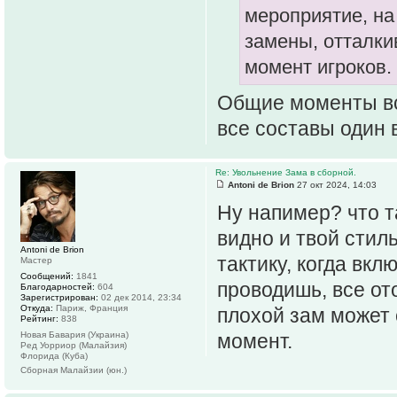
мероприятие, на 
замены, отталки
момент игроков.
Общие моменты вс
все составы один в
Re: Увольнение Зама в сборной.
Antoni de Brion
27 окт 2024, 14:03
Ну напимер? что т
видно и твой стил
Antoni de Brion
тактику, когда вкл
Мастер
Сообщений:
1841
проводишь, все от
Благодарностей:
604
Зарегистрирован:
02 дек 2014, 23:34
Откуда:
Париж, Франция
плохой зам может 
Рейтинг:
838
Новая Бавария (Украина)
момент.
Ред Уорриор (Малайзия)
Флорида (Куба)
Сборная Малайзии (юн.)