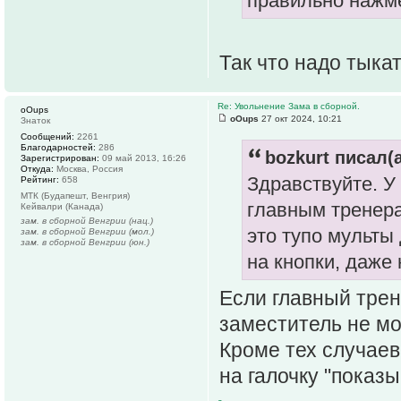
правильно наж
Так что надо тыка
Re: Увольнение Зама в сборной.
oOups
oOups
27 окт 2024, 10:21
Знаток
Сообщений:
2261
Благодарностей:
286
bozkurt писал(а
Зарегистрирован:
09 май 2013, 16:26
Откуда:
Москва, Россия
Здравствуйте. У
Рейтинг:
658
МТК (Будапешт, Венгрия)
главным тренера
Кейвалри (Канада)
зам. в сборной Венгрии (нац.)
это тупо мульты
зам. в сборной Венгрии (мол.)
зам. в сборной Венгрии (юн.)
на кнопки, даже
Если главный трен
заместитель не мо
Кроме тех случаев
на галочку "показ