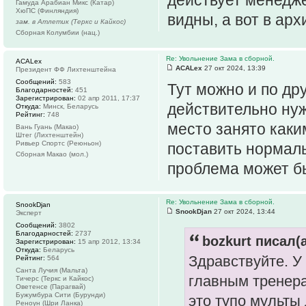
Гамуда Арабиан Микс (Катар)
ХюПС (Финляндия)
видны, а вот в арх
зам. в Атлетик (Теркс и Кайкос)
Сборная Колумбии (нац.)
Re: Увольнение Зама в сборной.
ACALex
ACALex
27 окт 2024, 13:39
Президент ФФ Лихтенштейна
Сообщений:
583
Тут можно и по др
Благодарностей:
451
Зарегистрирован:
02 апр 2011, 17:37
действительно нуж
Откуда:
Минск, Беларусь
Рейтинг:
748
место занято каки
Вань Гуань (Макао)
Штег (Лихтенштейн)
Ривьер Спортс (Реюньон)
поставить нормаль
Сборная Макао (мол.)
проблема может б
Re: Увольнение Зама в сборной.
SnookDjan
SnookDjan
27 окт 2024, 13:44
Эксперт
Сообщений:
3802
Благодарностей:
2737
bozkurt писал(а
Зарегистрирован:
15 апр 2012, 13:34
Откуда:
Беларусь
Здравствуйте. У
Рейтинг:
564
Санта Лучия (Мальта)
главным тренера
Тичерс (Теркс и Кайкос)
Оветенсе (Парагвай)
Бужумбура Сити (Бурунди)
это тупо мульты
Реноун (Шри Ланка)