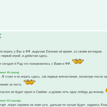
је
06
по́ играть у Вас в ФФ ,выручаю Евгения на́ время ,со свои́м взглядом.
первой игрой ,и дебютом сдесь.
и сегодня и́ Рад что познакомлюсь с Вами и ФФ.
инут 49 секунд:
,Ф стоит и по играть сдесь ,так первые впечатления ,посмотрю после за
мпанию за честь.
я скучно не будет круиз в Сербию ,и думаю хоть одну победу да возьму.
минут 53 секунды:
старт ,играл скромно не зная суть ,дальше по лучше будет ,надеюсь Кла