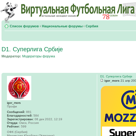
Список форумов
‹
Национальные форумы
‹
Сербия
D1. Суперлига Србије
Модератор:
Модераторы форума
D1. Суперлига Србије
igor_mors
21 апр 200
igor_mors
Профи
Сообщений:
881
Благодарностей:
584
Зарегистрирован:
08 дек 2022, 12:19
Откуда:
Омск, Россия
Рейтинг:
599
ОФК (Сербия)
Манчестер Юнайтед (Эсватини)