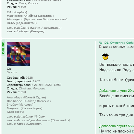
Откуда:
Омск, Россия
Рейтинг:
599
ОФК (Сербия)
Манчестер Юнайтед (Эсватини)
Айландерс (Британские Виргинские о-ва)
ЦСКА (Таджикистан)
зам. в Майванд (Кабул, Афганистан)
зам. в Будаэрш (Венгрия)
Re: D1. Суперлига Срби
Ole
11 авг 2025, 21:
.
Вот выпа́ло честь 
Ole
Надеюсь по Радую 
Знаток
Сообщений:
2628
Так что Всем Удач
Благодарностей:
1902
Зарегистрирован:
21 сен 2023, 12:59
Откуда:
Chisinau, Молдова
Добавлено спустя 20 м
Рейтинг:
693
Вообще по именам 
Альтабара (Южный Судан)
Лос-Кабос Юнайтед (Мексика)
Зимбру (Молдова)
играть в такой ко
Маджанг (Южная Корея)
Хаэн (Перу)
Так что на три дн
зам. в Менгейлор (Индия)
зам. в Массельбург Атлетик (Шотландия)
зам. в Табор (Словения)
Добавлено спустя 55 
Ну что не плохой 