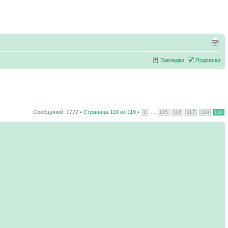
Закладки
Подписки
Сообщений: 1772 •
Страница
119
из
119
•
...
1
115
116
117
118
119