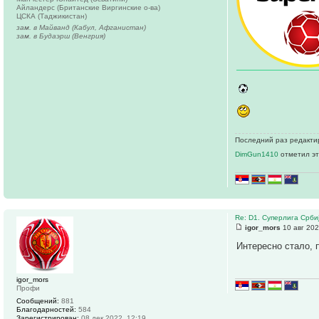
Айландерс (Британские Виргинские о-ва)
ЦСКА (Таджикистан)
зам. в Майванд (Кабул, Афганистан)
зам. в Будаэрш (Венгрия)
Последний раз редактир
DimGun1410
отметил эт
Re: D1. Суперлига Срби
igor_mors
10 авг 202
Интересно стало, 
igor_mors
Профи
Сообщений:
881
Благодарностей:
584
Зарегистрирован:
08 дек 2022, 12:19