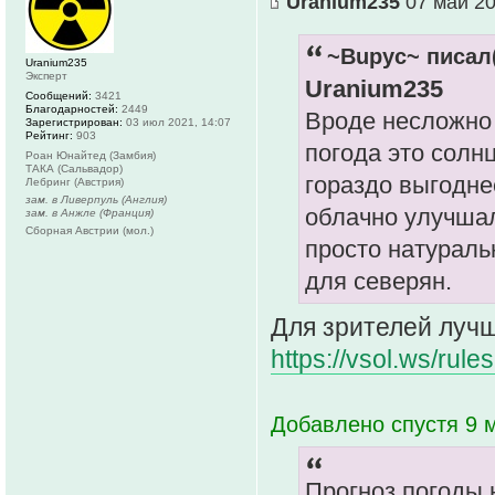
Uranium235
07 май 20
~Bupyc~ писал(
Uranium235
Эксперт
Uranium235
Сообщений:
3421
Благодарностей:
2449
Вроде несложно 
Зарегистрирован:
03 июл 2021, 14:07
Рейтинг:
903
погода это солн
Роан Юнайтед (Замбия)
ТАКА (Сальвадор)
гораздо выгодне
Лебринг (Австрия)
зам. в Ливерпуль (Англия)
облачно улучшал
зам. в Анжле (Франция)
Сборная Австрии (мол.)
просто натураль
для северян.
Для зрителей лучше
https://vsol.ws/ru
Добавлено спустя 9 
Прогноз погоды 