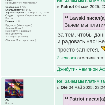
Re: Зачем мы платим за
Президент ФФ Монтсеррат
Patriot
04 май 2025, 2
Сообщений:
8785
Благодарностей:
1432
Зарегистрирован:
05 мар 2010, 15:20
Откуда:
г. Кушва, Свердловская обл.,
Lawski писал(а
Россия
Рейтинг:
713
Зачем мы платим
Вудлэндс (Монтсеррат)
Джхапа (Непал)
Пирибебуй (Парагвай)
За тем, чтобы дан
Веа (Джибути)
Уралец-ТС (Россия)
и радовать нас! Б
Сборная Монтсеррат (юн.)
просто загнется.
2 человек
отметили этот
Джибути- Чемпион Аф
Re: Зачем мы платим за
Ole
04 май 2025, 23:2
Patriot писал(а)
Ole
Знаток