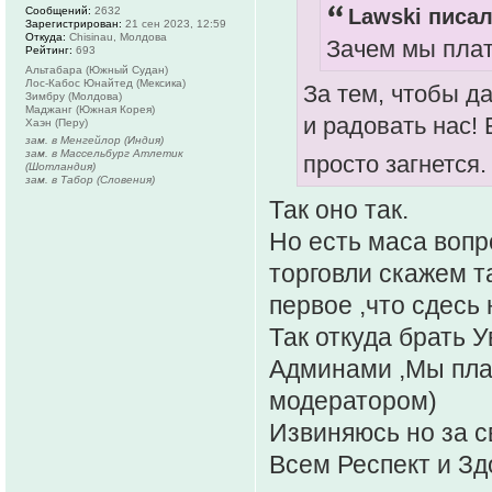
Сообщений:
2632
Lawski писал
Зарегистрирован:
21 сен 2023, 12:59
Откуда:
Chisinau, Молдова
Зачем мы плат
Рейтинг:
693
Альтабара (Южный Судан)
Лос-Кабос Юнайтед (Мексика)
За тем, чтобы д
Зимбру (Молдова)
Маджанг (Южная Корея)
и радовать нас!
Хаэн (Перу)
зам. в Менгейлор (Индия)
зам. в Массельбург Атлетик
просто загнется
(Шотландия)
зам. в Табор (Словения)
Так оно так.
Но есть маса вопр
торговли скажем та
первое ,что сдесь 
Так откуда брать 
Админами ,Мы плат
модератором)
Извиняюсь но за св
Всем Респект и Зд