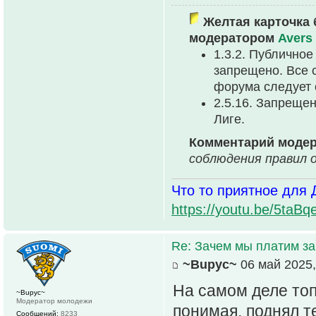
Желтая карточка 
модератором
Avers
1.3.2. Публично
запрещено. Все 
форума следует 
2.5.16. Запреще
Лиге.
Комментарий моде
соблюдения правил 
Что то приятное для 
https://youtu.be/5t
Re: Зачем мы платим за
~Bupyc~
06 май 2025,
На самом деле топ
~Bupyc~
Модератор молодежи
понимая, поднял т
Сообщений:
8233