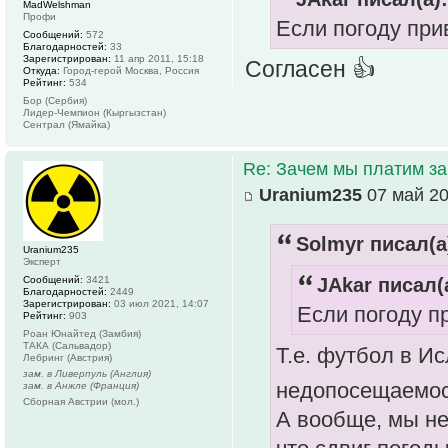
MadWelshman
Профи
Если погоду прив
Сообщений:
572
Благодарностей:
33
Зарегистрирован:
11 апр 2011, 15:18
Согласен 👍
Откуда:
Город-герой Москва, Россия
Рейтинг:
534
Бор (Сербия)
Лидер-Чемпион (Кыргызстан)
Сентрал (Ямайка)
Re: Зачем мы платим за
Uranium235
07 май 20
Solmyr писал(а
Uranium235
Эксперт
Сообщений:
3421
JAkar писал(
Благодарностей:
2449
Зарегистрирован:
03 июл 2021, 14:07
Если погоду пр
Рейтинг:
903
Роан Юнайтед (Замбия)
ТАКА (Сальвадор)
Т.е. футбол в И
Лебринг (Австрия)
зам. в Ливерпуль (Англия)
недопосещаемос
зам. в Анжле (Франция)
Сборная Австрии (мол.)
А вообще, мы не