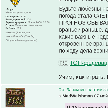
Будьте любезны не
~Bupyc~
Модератор молодежи
погода стала СЛЕ
Сообщений:
8233
Благодарностей:
154
ПРОГНОЗ СБЫВАТЬ
Зарегистрирован:
21 ноя 2006, 20:36
Откуда:
Хельсинки, Финляндия
враньё? раньше, д
Рейтинг:
659
Миккели (Финляндия)
какие важные недо
зам. в Пролайн (Уганда)
Сборная Финляндии (мол.)
откровенное врань
по ходу дела возни
ТОП-федераци
🇫🇮
Учим, как играть. 
Re: Зачем мы платим за
MadWelshman
07 май 
JAkar писал(а):