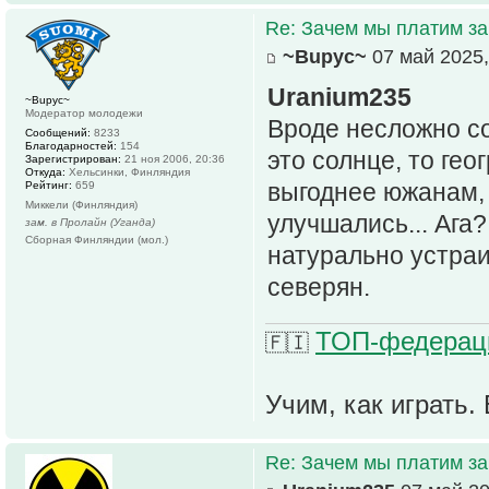
Re: Зачем мы платим за
~Bupyc~
07 май 2025,
Uranium235
~Bupyc~
Модератор молодежи
Вроде несложно со
Сообщений:
8233
Благодарностей:
154
это солнце, то ге
Зарегистрирован:
21 ноя 2006, 20:36
Откуда:
Хельсинки, Финляндия
выгоднее южанам, 
Рейтинг:
659
Миккели (Финляндия)
улучшались... Ага
зам. в Пролайн (Уганда)
Сборная Финляндии (мол.)
натурально устра
северян.
ТОП-федераци
🇫🇮
Учим, как играть. 
Re: Зачем мы платим за