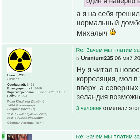
один я наверно 
а я на себя грешил
нормальный домбон
Михалыч
Re: Зачем мы платим за
Uranium235
06 май 20
Ну я читал в новос
Uranium235
корреляция, мол в
Эксперт
Сообщений:
3421
вверх, а северных
Благодарностей:
2449
Зарегистрирован:
03 июл 2021, 14:07
зеландия возможно
Рейтинг:
903
Роан Юнайтед (Замбия)
ТАКА (Сальвадор)
3 человек
отметили этот
Лебринг (Австрия)
зам. в Ливерпуль (Англия)
зам. в Анжле (Франция)
Сборная Австрии (мол.)
Re: Зачем мы платим за