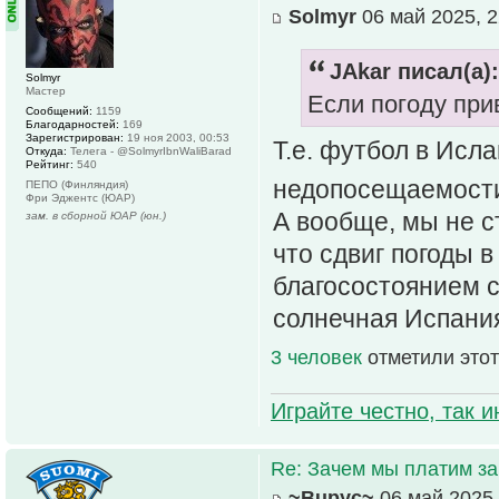
Solmyr
06 май 2025, 2
JAkar писал(а):
Solmyr
Мастер
Если погоду прив
Сообщений:
1159
Благодарностей:
169
Зарегистрирован:
19 ноя 2003, 00:53
Т.е. футбол в Исл
Откуда:
Телега - @SolmyrIbnWaliBarad
Рейтинг:
540
недопосещаемост
ПЕПО (Финляндия)
Фри Эджентс (ЮАР)
А вообще, мы не с
зам. в сборной ЮАР (юн.)
что сдвиг погоды 
благосостоянием с
солнечная Испания
3 человек
отметили этот
Играйте честно, так 
Re: Зачем мы платим за
~Bupyc~
06 май 2025,