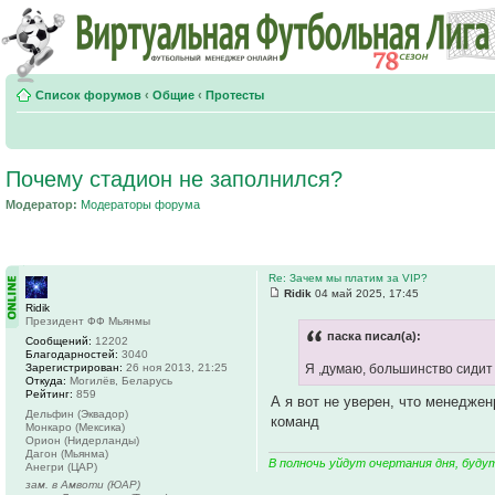
Список форумов
‹
Общие
‹
Протесты
Почему стадион не заполнился?
Модератор:
Модераторы форума
Re: Зачем мы платим за VIP?
Ridik
04 май 2025, 17:45
Ridik
Президент ФФ Мьянмы
паска писал(а):
Сообщений:
12202
Благодарностей:
3040
Зарегистрирован:
26 ноя 2013, 21:25
Я ,думаю, большинство сидит
Откуда:
Могилёв, Беларусь
Рейтинг:
859
А я вот не уверен, что менедж
Дельфин (Эквадор)
команд
Монкаро (Мексика)
Орион (Нидерланды)
Дагон (Мьянма)
В полночь уйдут очертания дня, буду
Анегри (ЦАР)
зам. в Амвоти (ЮАР)