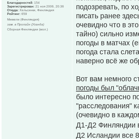
Благодарностей:
154
подозревать, по хо
Зарегистрирован:
21 ноя 2006, 20:36
Откуда:
Хельсинки, Финляндия
писать ранее здес
Рейтинг:
659
Миккели (Финляндия)
очевидно что в это
зам. в Пролайн (Уганда)
Сборная Финляндии (мол.)
тайно) сильно из
погоды в матчах (
погода стала слет
наверно всё же об
Вот вам немного с
погоды был "облач
было интересно п
"расследования" к
(очевидно в каждо
Д1-Д2 Финляндии 
Д2 Исландии все 