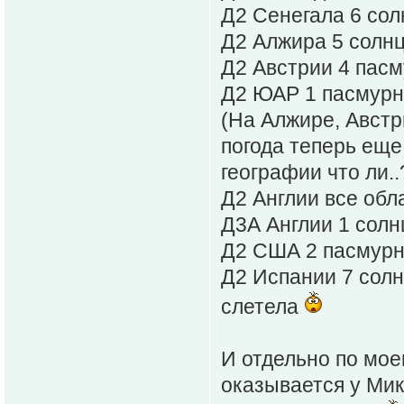
Д2 Сенегала 6 сол
Д2 Алжира 5 солн
Д2 Австрии 4 пас
Д2 ЮАР 1 пасмурн
(На Алжире, Австр
погода теперь еще
географии что ли..
Д2 Англии все обл
Д3А Англии 1 солнц
Д2 США 2 пасмурн
Д2 Испании 7 солнц
слетела
И отдельно по мое
оказывается у Мик