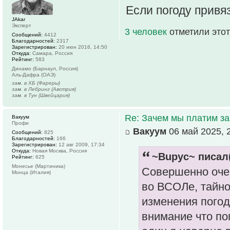
Если погоду привяз
JAkar
Эксперт
3 человек
отметили этот
Сообщений:
4412
Благодарностей:
2317
Зарегистрирован:
20 июн 2016, 14:50
Откуда:
Самара, Россия
Рейтинг:
583
Динамо (Барнаул, Россия)
Аль-Дафра (ОАЭ)
зам. в ХБ (Фареры)
зам. в Лебринг (Австрия)
зам. в Тун (Швейцария)
Re: Зачем мы платим за
Вакуум
Профи
Вакуум
06 май 2025, 
Сообщений:
825
Благодарностей:
166
Зарегистрирован:
12 авг 2009, 17:34
Откуда:
Новая Москва, Россия
~Bupyc~ писал(
Рейтинг:
625
Монесье (Мартиника)
Совершенно очев
Монца (Италия)
во ВСОЛе, тайн
изменения погод
внимание что по