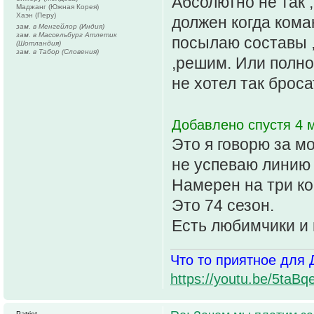
Абсолютно не так ,
Маджанг (Южная Корея)
Хаэн (Перу)
должен когда кома
зам. в Менгейлор (Индия)
зам. в Массельбург Атлетик
посылаю составы ,
(Шотландия)
зам. в Табор (Словения)
,решим. Или полно
не хотел так броса
Добавлено спустя 4 м
Это я говорю за м
не успеваю линию 
Намерен на три ко
Это 74 сезон.
Есть любимчики и 
Что то приятное для 
https://youtu.be/5t
Patriot