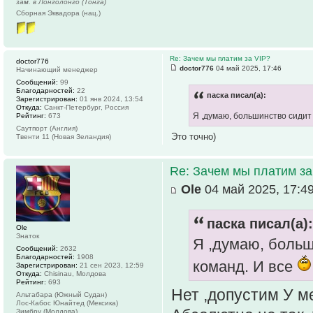
зам. в Лонголонго (Тонга)
Сборная Эквадора (нац.)
Re: Зачем мы платим за VIP?
doctor776
doctor776
04 май 2025, 17:46
Начинающий менеджер
Сообщений:
99
Благодарностей:
22
паска писал(а):
Зарегистрирован:
01 янв 2024, 13:54
Откуда:
Санкт-Петербург, Россия
Я ,думаю, большинство сидит
Рейтинг:
673
Саутпорт (Англия)
Это точно)
Твенти 11 (Новая Зеландия)
Re: Зачем мы платим за
Ole
04 май 2025, 17:4
паска писал(а):
Ole
Знаток
Я ,думаю, больш
Сообщений:
2632
Благодарностей:
1908
команд. И все
Зарегистрирован:
21 сен 2023, 12:59
Откуда:
Chisinau, Молдова
Рейтинг:
693
Нет ,допустим У ме
Альтабара (Южный Судан)
Лос-Кабос Юнайтед (Мексика)
Зимбру (Молдова)