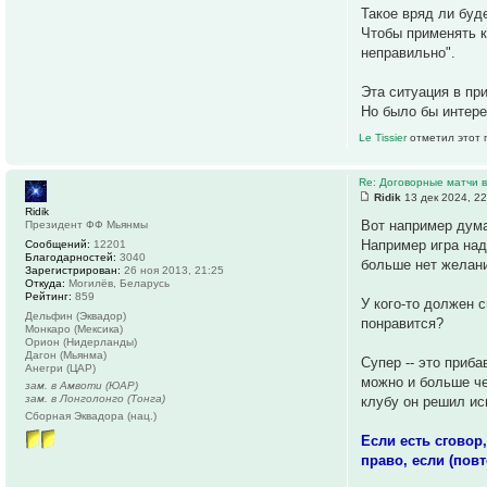
Такое вряд ли буд
Чтобы применять ка
неправильно".
Эта ситуация в пр
Но было бы интере
Le Tissier
отметил этот 
Re: Договорные матчи 
Ridik
13 дек 2024, 22
Ridik
Вот например дума
Президент ФФ Мьянмы
Например игра над
Сообщений:
12201
Благодарностей:
3040
больше нет желан
Зарегистрирован:
26 ноя 2013, 21:25
Откуда:
Могилёв, Беларусь
Рейтинг:
859
У кого-то должен с
Дельфин (Эквадор)
понравится?
Монкаро (Мексика)
Орион (Нидерланды)
Дагон (Мьянма)
Супер -- это приб
Анегри (ЦАР)
можно и больше че
зам. в Амвоти (ЮАР)
зам. в Лонголонго (Тонга)
клубу он решил ис
Сборная Эквадора (нац.)
Если есть сговор,
право, если (пов