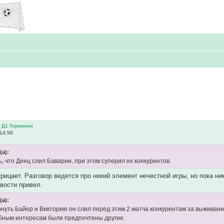
в Д1 Германии
 14:56
(а):
, что Денц слил Баварии, при этом суперил их конкурентов.
трицает. Разговор ведется про некий элемент нечестной игры, но пока н
вости привел.
(а):
рнуть Байер и Викторию он слил перед этим 2 матча конкурентам за выживани
клубным интересам были предпочтены другие.