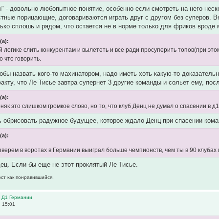
" - довольно любопытное понятие, особенно если смотреть на него неск
стные порицающие, договариваются играть друг с другом без суперов. Ве
ько сплошь и рядом, что остается не в норме только для фриков вроде 
(а):
й логике слить конкурентам и вылететь и все ради просуперить топов(при этом
о что говорить.
тобы назвать кого-то махинатором, надо иметь хоть какую-то доказатель
акту, что Ле Тисье завтра супернет 3 другие команды и сольет ему, пос
(а):
як это слишком громкое слово, но то, что клуб Денц не думал о спасении в д1 
 обрисовать радужное будущее, которое ждало Денц при спасении кома
(а):
 зверем в воротах в Германии выиграл больше чемпионств, чем ты в 90 клубах
ц. Если бы еще не этот проклятый Ле Тисье.
ост как понравившийся.
в Д1 Германии
, 15:01