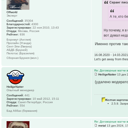
Серанг писа
Offworld
Эксперт
А те, кто 
Сообщений:
35304
Благодарностей:
4300
Зарегистрирован:
22 ноя 2010, 13:43
Ну почему, я 
Откуда:
Москва, Россия
Рейтинг:
936
вот думал нед
Борнмут (Англия)
Пролайн (Уганда)
Именно против так
Сент-Эли (Гвиана)
АБДБ (Бруней)
Пелотас (Бразилия)
16.08.2020 - 14.03.202
Сборная Брунея (мол.)
Let's get away from thes
Re: Договорные матчи 
HeiligeNatter
13 дек 
(удалено модерат
HeiligeNatter
Опытный менеджер
Сообщений:
441
Зарегистрирован:
10 май 2012, 15:11
Желтая карточк
Откуда:
Санкт-Петербург, Россия
2.5.9. Зап
Рейтинг:
554
Бад Аббах (Германия)
Re: Договорные матчи 
metal
13 дек 2024, 1