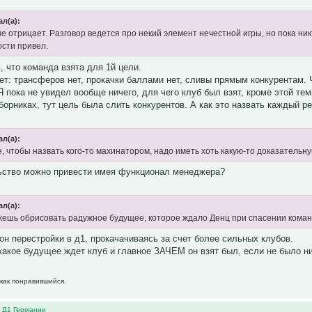
ал(а):
не отрицает. Разговор ведется про некий элемент нечестной игры, но пока ни
сти привел.
, что команда взята для 1й цели.
ет: трансферов нет, прокачки баллами нет, сливы прямым конкурентам.
Я пока не увидел вообще ничего, для чего клуб был взят, кроме этой те
борниках, тут цель была слить конкурентов. А как это назвать каждый р
ал(а):
, чтобы назвать кого-то махинатором, надо иметь хоть какую-то доказательну
льство можно привести имея функционал менеджера?
ал(а):
ешь обрисовать радужное будущее, которое ждало Денц при спасении коман
он перестройки в д1, прокачачиваясь за счет более сильных клубов.
какое будущее ждет клуб и главное ЗАЧЕМ он взят был, если не было н
 как понравившийся.
в Д1 Германии