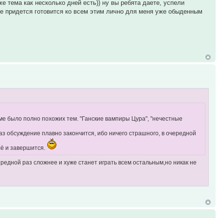
е тема как несколько дней есть)) ну вы ребята даете, успели
же придется готовится ко всем этим лично для меня уже обыденным
уме было полно похожих тем. "Ганские вампиры Цура", "нечестные
т раз обсуждение плавно закончится, ибо ничего страшного, в очередной
всё и завершится.
ередной раз сложнее и хуже станет играть всем остальным,но никак не