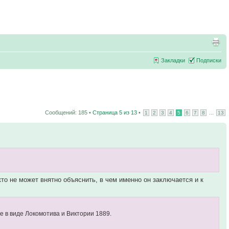
Закладки
Подписки
Сообщений: 185 •
Страница
5
из
13
•
...
1
2
3
4
5
6
7
8
13
икто не может внятно объяснить, в чем именно он заключается и к
е в виде Локомотива и Виктории 1889.