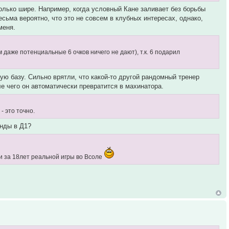
олько шире. Например, когда условный Кане заливает без борьбы
сьма вероятно, что это не совсем в клубных интересах, однако,
меня.
 даже потенциальные 6 очков ничего не дают), т.к. 6 подарил
ную базу. Сильно врятли, что какой-то другой рандомный тренер
ле чего он автоматически превратится в махинатора.
- это точно.
нды в Д1?
 и за 18лет реальной игры во Всоле