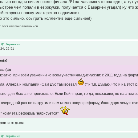
только сегодня писал после финала ЛЧ за Баварию что она идет, а тут уж
ыстрее чем попали в еврокубки, получается с Баварией угадал) ну что 
гой стороны планку мастерства поднимают-
го это сильно, обыграть коллектив еще сильнее!)
т пост как понравившийся.
в Д1 Германии
24, 22:51
ал(а):
сал(а):
кратко, при всём уважении ко всем участникам дискуссии: с 2011 года на фор
ла, Алекса и компании (Сам Дус там воевал
)" и т.п. Думаю, что и на это
льно, для Всола не произошло. Если Кейн прав, то да, некрасиво, но на этом 
в очередной раз не накрутили нам молча новую реформу, благодаря чему в оч
я" кому эта реформа "нарисуется"
еров и отдыха
в Д1 Германии