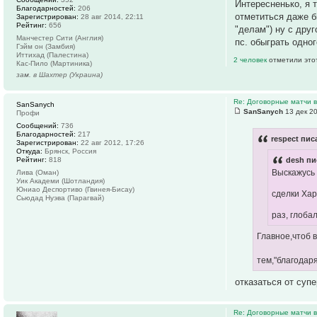
Интересненько, я 
Благодарностей:
206
отметиться даже б
Зарегистрирован:
28 авг 2014, 22:11
Рейтинг:
656
"делам") ну с дру
Манчестер Сити (Англия)
пс. обыграть одно
Гэйм он (Замбия)
Иттихад (Палестина)
2 человек
отметили это
Кас-Пило (Мартиника)
зам. в Шахтер (Украина)
Re: Договорные матчи 
SanSanych
SanSanych
13 дек 20
Профи
Сообщений:
736
Благодарностей:
217
respect пис
Зарегистрирован:
22 авг 2012, 17:26
Откуда:
Брянск, Россия
Рейтинг:
818
desh пи
Выскажусь 
Лива (Оман)
Уик Академи (Шотландия)
Юниао Деспортиво (Гвинея-Бисау)
сделки Хар
Сьюдад Нуэва (Парагвай)
раз, глоба
Главное,чтоб 
тем,"благодар
отказаться от суп
Re: Договорные матчи 