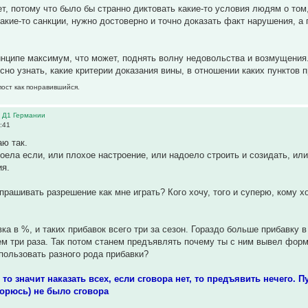
ет, потому что было бы странно диктовать какие-то условия людям о том
кие-то санкции, нужно достоверно и точно доказать факт нарушения, а п
инципе максимум, что может, поднять волну недовольства и возмущения
сно узнать, какие критерии доказания вины, в отношении каких пунктов 
пост как понравившийся.
в Д1 Германии
:41
ю так.
оела если, или плохое настроение, или надоело строить и созидать, или
ия.
прашивать разрешение как мне играть? Кого хочу, того и суперю, кому хо
авка в %, и таких прибавок всего три за сезон. Гораздо больше прибавку
м три раза. Так потом станем предъявлять почему ты с ним вывел форм
пользовать разного рода прибавки?
 то значит наказать всех, если сговора нет, то предъявить нечего. П
торюсь) не было сговора