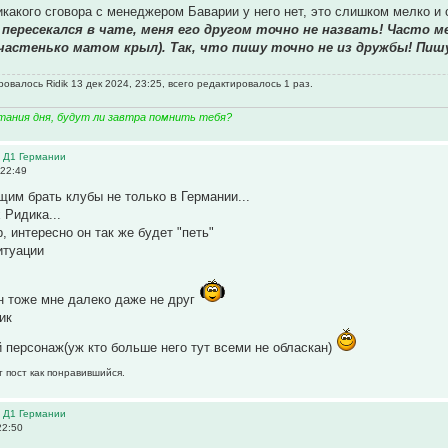
икакого сговора с менеджером Баварии у него нет, это слишком мелко и 
 пересекался в чате, меня его другом точно не назвать! Часто м
частенько матом крыл). Так, что пишу точно не из дружбы! Пишу
овалось Ridik 13 дек 2024, 23:25, всего редактировалось 1 раз.
тания дня, будут ли завтра помнить тебя?
в Д1 Германии
 22:49
м брать клубы не только в Германии...
 Ридика...
, интересно он так же будет "петь"
итуации
йн тоже мне далеко даже не друг
ик
 персонаж(уж кто больше него тут всеми не обласкан)
т пост как понравившийся.
в Д1 Германии
22:50