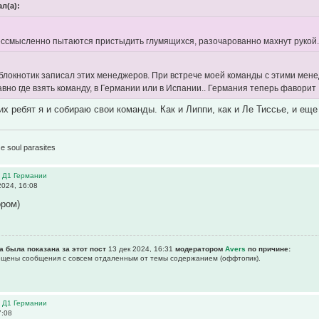
л(а):
бессмысленно пытаются пристыдить глумящихся, разочарованно махнут рукой.
в блокнотик записал этих менеджеров. При встрече моей команды с этими мен
авно где взять команду, в Германии или в Испании.. Германия теперь фаворит
их ребят я и собираю свои команды. Как и Липпи, как и Ле Тиссье, и ещ
1
e soul parasites
в Д1 Германии
2024, 16:08
ором)
а была показана за этот пост
13 дек 2024, 16:31
модератором
Avers
по причине:
рещены сообщения с совсем отдаленным от темы содержанием (оффтопик).
в Д1 Германии
7:08