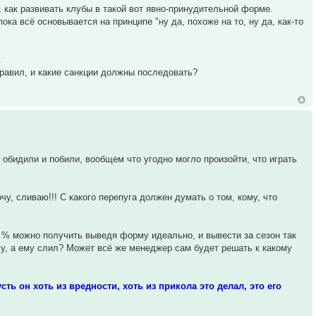
, как развивать клубы в такой вот явно-принудительной форме.
ока всё основывается на принципе "ну да, похоже на то, ну да, как-то
.
правил, и какие санкции должны последовать?
 обидили и побили, вообщем что угодно могло произойти, что играть
чу, сливаю!!! С какого перепуга должен думать о том, кому, что
 в % можно получить выведя форму идеально, и вывести за сезон так
у, а ему слил? Может всё же менеджер сам будет решать к какому
усть он хоть из вредности, хоть из прикола это делал, это его