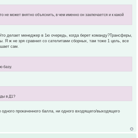
кто не может внятно объяснить, в чем именно он заключается и к какой
 Что делает менеджер в 1ю очередь, когда берет команду?Трансферы,
мы. Я ж не зря сравнил со сателитами сборных, там тоже 1 цель, все
ешает сам.
ю базу.
ды в Д1?
и одного прокаченного балла, ни одного входящего/выходящего