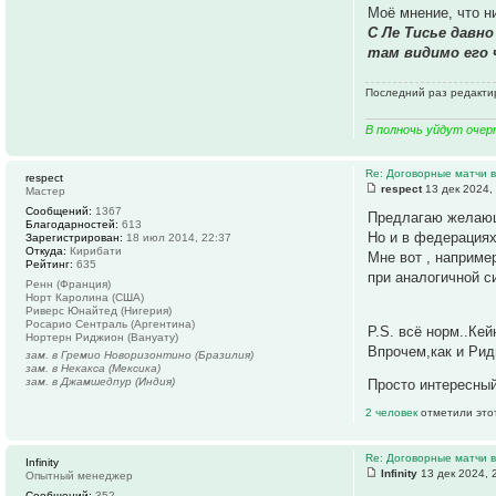
Моё мнение, что н
С Ле Тисье давно
там видимо его 
Последний раз редактир
В полночь уйдут очер
Re: Договорные матчи 
respect
respect
13 дек 2024,
Мастер
Сообщений:
1367
Предлагаю желающи
Благодарностей:
613
Но и в федерациях
Зарегистрирован:
18 июл 2014, 22:37
Откуда:
Кирибати
Мне вот , например
Рейтинг:
635
при аналогичной с
Ренн (Франция)
Норт Каролина (США)
Риверс Юнайтед (Нигерия)
Росарио Сентраль (Аргентина)
P.S. всё норм..Ке
Нортерн Риджион (Вануату)
Впрочем,как и Рид
зам. в Гремио Новоризонтино (Бразилия)
зам. в Некакса (Мексика)
зам. в Джамшедпур (Индия)
Просто интересный
2 человек
отметили это
Re: Договорные матчи 
Infinity
Infinity
13 дек 2024, 
Опытный менеджер
Сообщений:
352