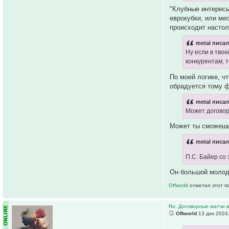
"Клубные интересы
еврокубки, или ме
происходит настол
metal писал
Ну если в твое
конкурентам, т
По моей логике, ч
обрадуется тому ф
metal писал
Может договорн
Может ты сможешь
metal писал
П.С. Байер со
Он большой молоде
Offworld
отметил этот п
Re: Договорные матчи 
Offworld
13 дек 2024