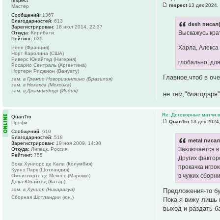
respect
respect
13 дек 2024,
Мастер
Сообщений:
1367
Благодарностей:
613
desh писал(
Зарегистрирован:
18 июл 2014, 22:37
Выскажусь кра
Откуда:
Кирибати
Рейтинг:
635
Харла, Алекса
Ренн (Франция)
Норт Каролина (США)
Риверс Юнайтед (Нигерия)
глобально, для
Росарио Сентраль (Аргентина)
Нортерн Риджион (Вануату)
Главное,чтоб в оч
зам. в Гремио Новоризонтино (Бразилия)
зам. в Некакса (Мексика)
зам. в Джамшедпур (Индия)
не тем,"благодаря
Re: Договорные матчи 
QuanTro
QuanTro
13 дек 2024
Профи
Сообщений:
610
Благодарностей:
518
metal писал
Зарегистрирован:
19 ноя 2009, 14:38
Заключается в 
Откуда:
Липецк, Россия
Рейтинг:
755
Других фактор
Бока Хуниорс де Кали (Колумбия)
прокачка игрок
Куинз Парк (Шотландия)
в чужих сборни
Омниспортc де Мекнес (Марокко)
Доха Юнайтед (Катар)
зам. в Хуниор (Никарагуа)
Предложения-то бу
Сборная Шотландии (юн.)
Пока я вижу лишь 
выход и раздать б