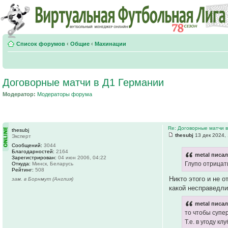
Список форумов
‹
Общие
‹
Махинации
Договорные матчи в Д1 Германии
Модератор:
Модераторы форума
Re: Договорные матчи 
thesubj
thesubj
13 дек 2024,
Эксперт
Сообщений:
3044
Благодарностей:
2164
metal писал
Зарегистрирован:
04 июн 2006, 04:22
Глупо отрицать
Откуда:
Минск, Беларусь
Рейтинг:
508
Никто этого и не о
зам. в Борнмут (Англия)
какой несправедли
metal писал
то чтобы супе
Т.е. в угоду 