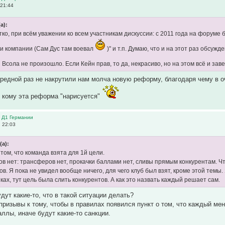
 21:44
а):
тко, при всём уважении ко всем участникам дискуссии: с 2011 года на форуме
 и компании (Сам Дус там воевал
)" и т.п. Думаю, что и на этот раз обсуж
 Всола не произошло. Если Кейн прав, то да, некрасиво, но на этом всё и за
ередной раз не накрутили нам молча новую реформу, благодаря чему в о
" кому эта реформа "нарисуется"
в Д1 Германии
, 22:03
(а):
том, что команда взята для 1й цели.
ов нет: трансферов нет, прокачки баллами нет, сливы прямым конкурентам. Ч
ов. Я пока не увидел вообще ничего, для чего клуб был взят, кроме этой темы
ках, тут цель была слить конкурентов. А как это назвать каждый решает сам.
дут какие-то, что в такой ситуации делать?
призывы к тому, чтобы в правилах появился пункт о том, что каждый м
аллы, иначе будут какие-то санкции.