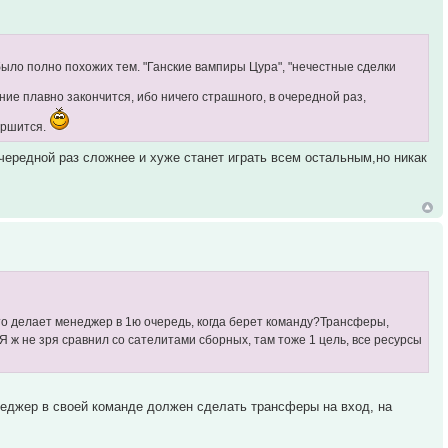
 было полно похожих тем. "Ганские вампиры Цура", "нечестные сделки
дение плавно закончится, ибо ничего страшного, в очередной раз,
вершится.
чередной раз сложнее и хуже станет играть всем остальным,но никак
то делает менеджер в 1ю очередь, когда берет команду?Трансферы,
. Я ж не зря сравнил со сателитами сборных, там тоже 1 цель, все ресурсы
енеджер в своей команде должен сделать трансферы на вход, на