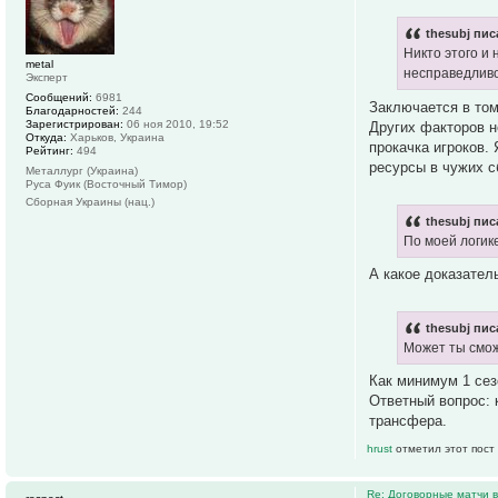
thesubj пис
Никто этого и 
metal
несправедливо
Эксперт
Сообщений:
6981
Заключается в том
Благодарностей:
244
Зарегистрирован:
06 ноя 2010, 19:52
Других факторов н
Откуда:
Харьков, Украина
прокачка игроков. 
Рейтинг:
494
ресурсы в чужих с
Металлург (Украина)
Руса Фуик (Восточный Тимор)
Сборная Украины (нац.)
thesubj пис
По моей логике
А какое доказате
thesubj пис
Может ты смож
Как минимум 1 сез
Ответный вопрос: 
трансфера.
hrust
отметил этот пост
Re: Договорные матчи 