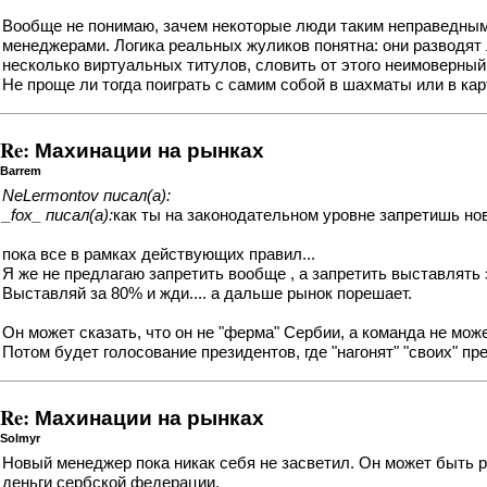
Вообще не понимаю, зачем некоторые люди таким неправедным
менеджерами. Логика реальных жуликов понятна: они разводят л
несколько виртуальных титулов, словить от этого неимоверный
Не проще ли тогда поиграть с самим собой в шахматы или в ка
Re: Махинации на рынках
Barrem
NeLermontov писал(а):
_fox_ писал(а):
как ты на законодательном уровне запретишь но
пока все в рамках действующих правил...
Я же не предлагаю запретить вообще , а запретить выставлять 
Выставляй за 80% и жди.... а дальше рынок порешает.
Он может сказать, что он не "ферма" Сербии, а команда не мож
Потом будет голосование президентов, где "нагонят" "своих" п
Re: Махинации на рынках
Solmyr
Новый менеджер пока никак себя не засветил. Он может быть р
деньги сербской федерации.