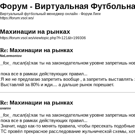
Форум - Виртуальная Футбольна
Виртуальный футбольный менеджер онлайн - Форум Лиги
https://forum.vsol.ws/
Махинации на рынках
https://forum.vsol.ws/viewtopic.php?f=121&t=199306
Re: Махинации на рынках
NeLermontov
_fox_ писал(а):
как ты на законодательном уровне запретишь но
пока все в рамках действующих правил...
Я же не предлагаю запретить вообще , а запретить выставлять 
Выставляй за 80% и жди.... а дальше рынок порешает.
Re: Махинации на рынках
uvarov
_fox_ писал(а):
как ты на законодательном уровне запретишь но
пока все в рамках действующих правил...
Значит, надо как-то менять правила, чтобы пресекать подобны
ТС провёл прекрасное расследование жульнической схемы, хот