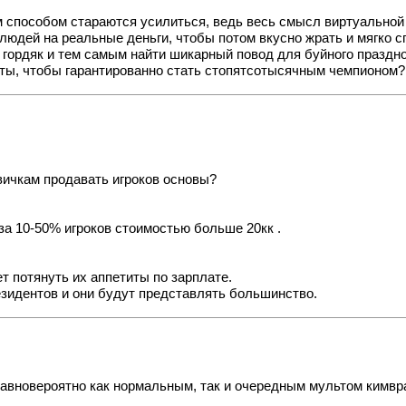
 способом стараются усилиться, ведь весь смысл виртуальной
юдей на реальные деньги, чтобы потом вкусно жрать и мягко сп
 гордяк и тем самым найти шикарный повод для буйного праздно
рты, чтобы гарантированно стать стопятсотысячным чемпионом?.
вичкам продавать игроков основы?
за 10-50% игроков стоимостью больше 20кк .
ет потянуть их аппетиты по зарплате.
резидентов и они будут представлять большинство.
авновероятно как нормальным, так и очередным мультом кимвра