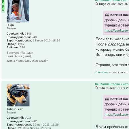
Hugo
21 авг 2025, 07
bozkurt пис
Добрый день. 
Hugo
турецком отве
Знаток
https://vsol.w
Сообщений:
2346
Благодарностей:
240
Если есть желание
Зарегистрирован:
22 июн 2010, 18:19
После 2022 года а
Откуда:
Гуам
Рейтинг:
620
которому можно бы
Ванкувер (Канада)
Вот теперь они и 
Гуам Вингз (Гуам)
зам. в Капиибари (Парагвай)
Странно, что тебя 
7 человек
отметили это
Re: Комментарии к матч
Tuberculezz
21 авг 2
bozkurt пис
Добрый день. 
Tuberculezz
турецком отве
Знаток
https://vsol.w
Сообщений:
2016
Благодарностей:
942
Зарегистрирован:
25 ноя 2011, 11:26
В чём проблема о
Откуда:
Western Siberia, Россия