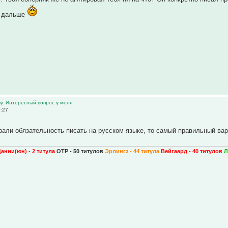
л дальше
у. Интересный вопрос у меня.
0:27
рали обязательность писать на русском языке, то самый правильный вари
Дании(юн)
-
2 титула
ОТР - 50 титулов
Эрлингз - 44 титула
Вейгаард - 40 титулов
Л