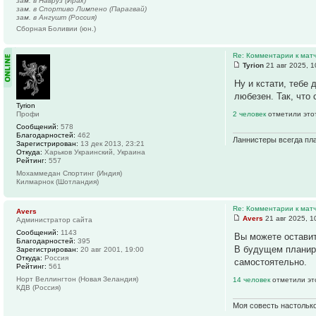
зам. в Навруз (Ирак)
зам. в Спортиво Лимпено (Парагвай)
зам. в Ангушт (Россия)
Сборная Боливии (юн.)
Re: Комментарии к матч
Tyrion
21 авг 2025, 1
Ну и кстати, тебе
любезен. Так, что
Tyrion
Профи
2 человек
отметили это
Сообщений:
578
Благодарностей:
462
Ланнистеры всегда пла
Зарегистрирован:
13 дек 2013, 23:21
Откуда:
Харьков Украинский, Украина
Рейтинг:
557
Мохаммедан Спортинг (Индия)
Килмарнок (Шотландия)
Re: Комментарии к матч
Avers
Avers
21 авг 2025, 1
Администратор сайта
Сообщений:
1143
Вы можете остави
Благодарностей:
395
В будущем планир
Зарегистрирован:
20 авг 2001, 19:00
Откуда:
Россия
самостоятельно.
Рейтинг:
561
Норт Веллингтон (Новая Зеландия)
14 человек
отметили эт
КДВ (Россия)
Моя совесть настолько