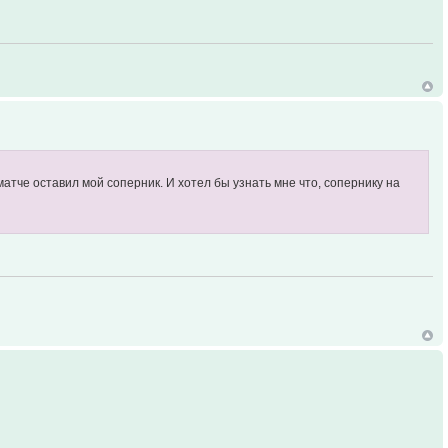
матче оставил мой соперник. И хотел бы узнать мне что, сопернику на