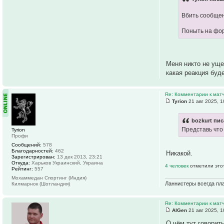
Вбить сообщен
Поныть на фор
Меня никто не уще
какая реакция буде
Re: Комментарии к матч
Tyrion
21 авг 2025, 1
bozkurt пис
Представь что 
Tyrion
Профи
Сообщений:
578
Благодарностей:
462
Никакой.
Зарегистрирован:
13 дек 2013, 23:21
Откуда:
Харьков Украинский, Украина
4 человек
отметили это
Рейтинг:
557
Мохаммедан Спортинг (Индия)
Ланнистеры всегда пла
Килмарнок (Шотландия)
Re: Комментарии к матч
AlGen
21 авг 2025, 1
О чём тут говорит