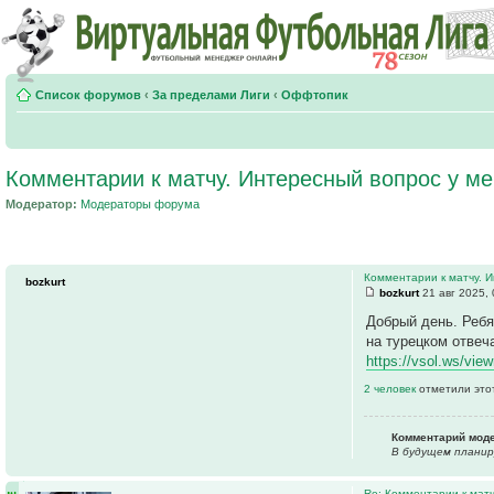
Список форумов
‹
За пределами Лиги
‹
Оффтопик
Комментарии к матчу. Интересный вопрос у ме
Модератор:
Модераторы форума
Комментарии к матчу. И
bozkurt
bozkurt
21 авг 2025, 
Добрый день. Ребя
на турецком отвеч
https://vsol.ws/vi
2 человек
отметили это
Комментарий мод
В будущем планир
Re: Комментарии к матч