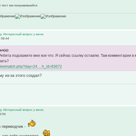
т пост как понравившийся.
у. Интересный вопрос у меня.
 09:44
ал(а):
Ребята подскажите мне кое что. Я сейчас ссылку оставлю. Там комментарии в 
чать?
s/viewmatch.php?day=24 ... h_id=83672
му из-за этого создал?
у. Интересный вопрос у меня.
9:54
 переводчик -
, что тебя ущемляют -