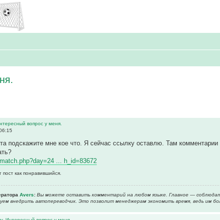
ня.
нтересный вопрос у меня.
06:15
та подскажите мне кое что. Я сейчас ссылку оставлю. Там комментарии 
ать?
ewmatch.php?day=24 ... h_id=83672
т пост как понравившийся.
ератора
Avers
:
Вы можете оставить комментарий на любом языке. Главное — соблюдат
уем внедрить автопереводчик. Это позволит менеджерам экономить время, ведь им б
у. Интересный вопрос у меня.