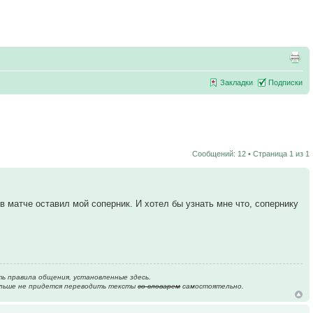
Закладки
Подписки
Сообщений: 12 • Страница
1
из
1
в матче оставил мой соперник. И хотел бы узнать мне что, сопернику
ь правила общения, установленные здесь.
ольше не придется переводить тексты
со словарем
самостоятельно.