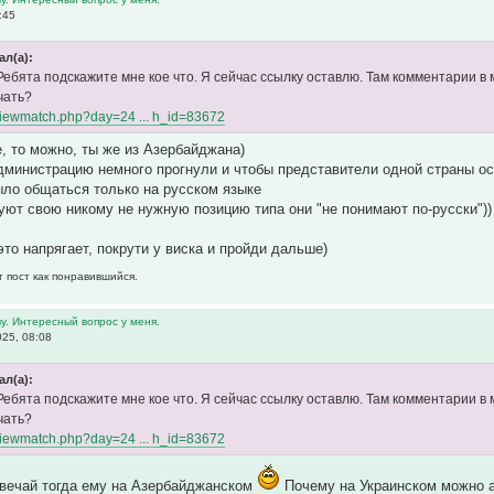
:45
ал(а):
Ребята подскажите мне кое что. Я сейчас ссылку оставлю. Там комментарии в 
чать?
s/viewmatch.php?day=24 ... h_id=83672
, то можно, ты же из Азербайджана)
дминистрацию немного прогнули и чтобы представители одной страны ост
ло общаться только на русском языке
суют свою никому не нужную позицию типа они "не понимают по-русски"))
это напрягает, покрути у виска и пройди дальше)
т пост как понравившийся.
у. Интересный вопрос у меня.
025, 08:08
ал(а):
Ребята подскажите мне кое что. Я сейчас ссылку оставлю. Там комментарии в 
чать?
s/viewmatch.php?day=24 ... h_id=83672
твечай тогда ему на Азербайджанском
Почему на Украинском можно а