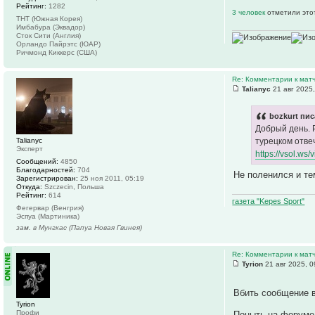
Рейтинг:
1282
3 человек
отметили это
ТНТ (Южная Корея)
Имбабура (Эквадор)
Сток Сити (Англия)
Орландо Пайрэтс (ЮАР)
Ричмонд Киккерс (США)
Re: Комментарии к матч
Talianyc
21 авг 2025,
bozkurt пис
Добрый день. 
Talianyc
турецком отве
Эксперт
https://vsol.w
Сообщений:
4850
Благодарностей:
704
Не поленился и те
Зарегистрирован:
25 ноя 2011, 05:19
Откуда:
Szczecin, Польша
Рейтинг:
614
газета "Kepes Sport"
Фегервар (Венгрия)
Эспуа (Мартиника)
зам. в Мунгкас (Папуа Новая Гвинея)
Re: Комментарии к матч
Tyrion
21 авг 2025, 0
Вбить сообщение в
Tyrion
Профи
Поныть на форуме