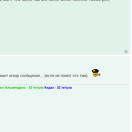
ант игнор сообщения... (если не понял что там).
ос-Альмендрос - 33 титула
Кедах - 32 титула