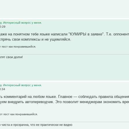
у. Интересный вопрос у меня.
0:29
 даже на понятном тебе языке написали "КУМИРЫ в заявке". Т.е. оппонент
 спрячь свои комплексы и не ущемляйся.
т пост как понравившийся.
тят свои долги!
у. Интересный вопрос у меня.
0:34
ть комментарий на любом языке. Главное — соблюдать правила общения
уем внедрить автопереводчик. Это позволит менеджерам экономить вре
от пост как понравившийся.
 чиста и прозрачна, что ее практически не видно