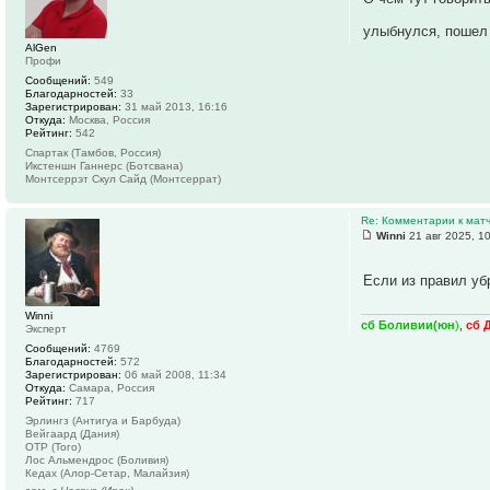
улыбнулся, поше
AlGen
Профи
Сообщений:
549
Благодарностей:
33
Зарегистрирован:
31 май 2013, 16:16
Откуда:
Москва, Россия
Рейтинг:
542
Спартак (Тамбов, Россия)
Икстеншн Ганнерс (Ботсвана)
Монтсеррэт Скул Сайд (Монтсеррат)
Re: Комментарии к матч
Winni
21 авг 2025, 1
Если из правил уб
Winni
сб Боливии(юн
)
,
сб 
Эксперт
Сообщений:
4769
Благодарностей:
572
Зарегистрирован:
06 май 2008, 11:34
Откуда:
Самара, Россия
Рейтинг:
717
Эрлингз (Антигуа и Барбуда)
Вейгаард (Дания)
ОТР (Того)
Лос Альмендрос (Боливия)
Кедах (Алор-Сетар, Малайзия)