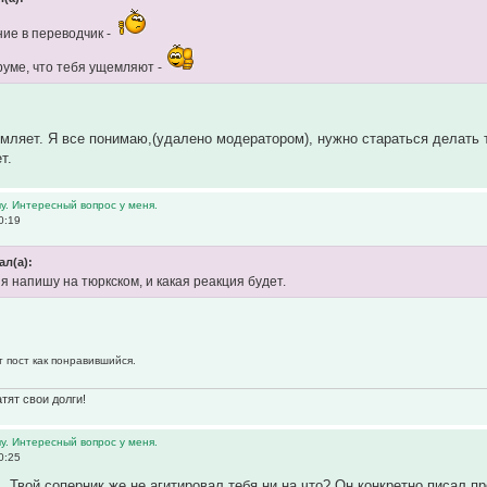
ие в переводчик -
уме, что тебя ущемляют -
мляет. Я все понимаю,(удалено модератором), нужно стараться делать т
т.
у. Интересный вопрос у меня.
0:19
ал(а):
я напишу на тюркском, и какая реакция будет.
т пост как понравившийся.
тят свои долги!
у. Интересный вопрос у меня.
0:25
ь. Твой соперник же не агитировал тебя ни на что? Он конкретно писал п