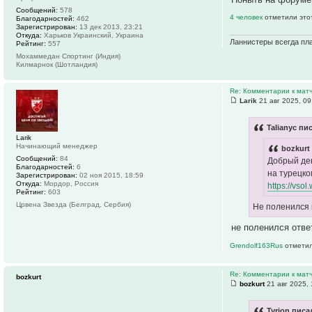
Сообщений:
578
4 человек
отметили это
Благодарностей:
462
Зарегистрирован:
13 дек 2013, 23:21
Откуда:
Харьков Украинский, Украина
Ланнистеры всегда пла
Рейтинг:
557
Мохаммедан Спортинг (Индия)
Килмарнок (Шотландия)
Re: Комментарии к матч
Larik
21 авг 2025, 09
Talianyc пи
Larik
Начинающий менеджер
bozkurt
Сообщений:
84
Добрый ден
Благодарностей:
6
на турецко
Зарегистрирован:
02 ноя 2015, 18:59
Откуда:
Мордор, Россия
https://vso
Рейтинг:
603
Црвена Звезда (Белград, Сербия)
Не поленился 
не поленился отве
Grendolf163Rus
отметил
Re: Комментарии к матч
bozkurt
bozkurt
21 авг 2025, 
Tyrion писа