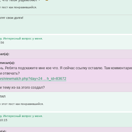
т пост как понравившийся.
тят свои долги!
у. Интересный вопрос у меня.
:56
сал(а):
 писал(а):
ь. Ребята подскажите мне кое что. Я сейчас ссылку оставлю. Там комментарии
м отвечать?
l.ws/viewmatch.php?day=24 ... h_id=83672
и тему из-за этого создал?
тил
 этот пост как понравившийся.
у. Интересный вопрос у меня.
10:15
л(а):