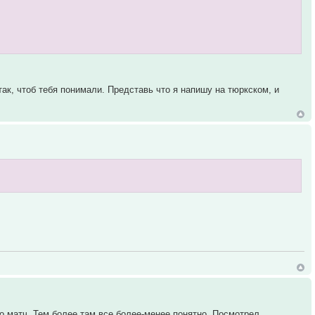
ак, чтоб тебя понимали. Представь что я напишу на тюркском, и
ро матч. Тем более там все более-менее понятно. Посмотрел,