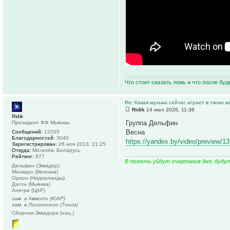
Что стоит сказать ложь и что после буд
Re: Какая музыка сейчас играет в твоих к
Ridik
14 июл 2026, 11:36
Ridik
Группа Дельфин
Президент ФФ Мьянмы
Весна
Сообщений:
12205
Благодарностей:
3040
https://yandex.by/video/preview/
Зарегистрирован:
26 ноя 2013, 21:25
Откуда:
Могилёв, Беларусь
Рейтинг:
877
В полночь уйдут очертания дня, буду
Дельфин (Эквадор)
Монкаро (Мексика)
Орион (Нидерланды)
Дагон (Мьянма)
Анегри (ЦАР)
зам. в Амвоти (ЮАР)
зам. в Лонголонго (Тонга)
Сборная Эквадора (нац.)