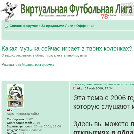
Список форумов
‹
За пределами Лиги
‹
Оффтопик
Какая музыка сейчас играет в твоих колонках?
О ваших открытиях в области развлекательной музыки
Модератор:
Модераторы форума
Какая музыка сейчас играет в твоих коло
Akar
04 май 2006, 17:34
Эта тема с 2006 г
которую слушают 
Akar
Администратор сайта
Сообщений:
3802
Здесь вы можете
Благодарностей:
2816
Зарегистрирован:
20 авг 2001, 19:00
Откуда:
Минск, Беларусь
открытиях в обл
Рейтинг:
471