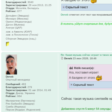
А балдею от этого
Благодарностей:
3040
Зарегистрирован:
26 ноя 2013, 21:25
Скрытый текст
Откуда:
Могилёв, Беларусь
Рейтинг:
877
Deneb
отметил этот пост как понравивши
Дельфин (Эквадор)
Монкаро (Мексика)
Орион (Нидерланды)
В полночь уйдут очертания дня, буду
Дагон (Мьянма)
Анегри (ЦАР)
зам. в Амвоти (ЮАР)
зам. в Лонголонго (Тонга)
Сборная Эквадора (нац.)
Re: Какая музыка сейчас играет в твоих к
Deneb
23 июн 2026, 18:46
Ridik писал(а):
Ага, поставил играет
Deneb
А балдею от этого
Опытный менеджер
Сообщений:
483
Скрытый текст
Благодарностей:
279
Зарегистрирован:
01 авг 2014, 01:49
Откуда:
Днепр, Украина
Рейтинг:
664
Сейчас такая музыка синтвейв 
Малакатеко (Гватемала)
Рио Бабаойо (Эквадор)
Сумба (Фареры)
Добавлено спустя 5 минут 54 секунды:
Персик (Кедири, Индонезия)