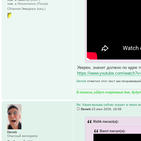
зам. в Лонголонго (Тонга)
Сборная Эквадора (нац.)
Уверен, значит должно по идее 
https://www.youtube.com/watch?v
Deneb
отметил этот пост как понравивши
В полночь уйдут очертания дня, буду
Re: Какая музыка сейчас играет в твоих к
Deneb
23 июн 2026, 18:08
Ridik писал(а):
Banri писал(а):
Deneb
Опытный менеджер