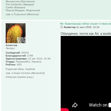
Малакатеко (Гватемала)
Рио Бабаойо (Эквадор)
Сумба (Фареры)
Персик (Кедири, Индонезия)
зам. в Тигрильос (Мексика)
Re: Какая музыка сейчас играет в твоих к
Аллистер
11 июл 2026, 12:31
Обалденно, почти как Air, а во
Аллистер
Эксперт
Сообщений:
20516
Благодарностей:
2796
Зарегистрирован:
22 авг 2010, 22:46
Откуда:
Первомайск, Украина
Рейтинг:
603
Раднички (Ниш, Сербия)
зам. в Ашер Селтик (Ирландия)
Сборная Сербии (нац.)