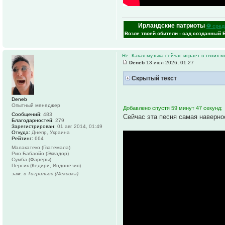
Ирландские патриоты
⚽ сред
Возле твоей обители - сад созданный 
Re: Какая музыка сейчас играет в твоих к
Deneb
13 июл 2026, 01:27
Скрытый текст
Deneb
Опытный менеджер
Добавлено спустя 59 минут 47 секунд:
Сообщений:
483
Сейчас эта песня самая наверно
Благодарностей:
279
Зарегистрирован:
01 авг 2014, 01:49
Откуда:
Днепр, Украина
Рейтинг:
664
Малакатеко (Гватемала)
Рио Бабаойо (Эквадор)
Сумба (Фареры)
Персик (Кедири, Индонезия)
зам. в Тигрильос (Мексика)