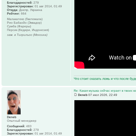
Благодарностей:
279
Зарегистрирован:
01 авг 2014, 01:49
Откуда:
Днепр, Украина
Рейтинг:
664
Малакатеко (Гватемала)
Рио Бабаойо (Эквадор)
Сумба (Фареры)
Персик (Кедири, Индонезия)
зам. в Тигрильос (Мексика)
Что стоит сказать ложь и что после буд
Re: Какая музыка сейчас играет в твоих к
Deneb
07 июл 2026, 22:49
Deneb
Опытный менеджер
Сообщений:
483
Благодарностей:
279
Зарегистрирован:
01 авг 2014, 01:49