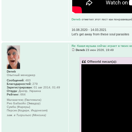
Deneb
отметил этот пост как понравивши
16.08.2020 - 14.03.2021
Let's get away from these soul parasites
Re: Какая музыка сейчас играет в твоих к
Deneb
23 июн 2026, 19:49
Offworld писал(а):
Deneb
Опытный менеджер
Сообщений:
483
Благодарностей:
279
Зарегистрирован:
01 авг 2014, 01:49
Откуда:
Днепр, Украина
Рейтинг:
664
Малакатеко (Гватемала)
Рио Бабаойо (Эквадор)
Сумба (Фареры)
Персик (Кедири, Индонезия)
зам. в Тигрильос (Мексика)