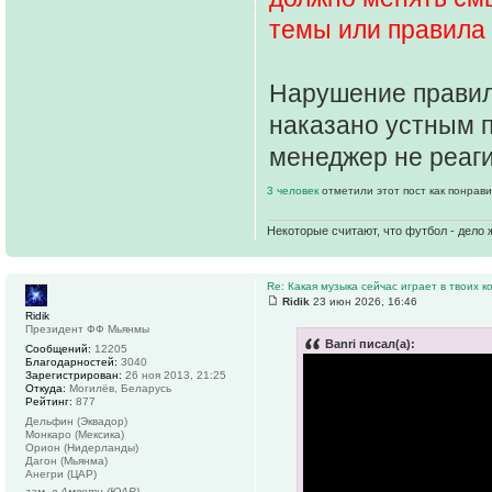
темы или правила
Нарушение правил,
наказано устным 
менеджер не реаги
3 человек
отметили этот пост как понрав
Некоторые считают, что футбол - дело 
Re: Какая музыка сейчас играет в твоих к
Ridik
23 июн 2026, 16:46
Ridik
Президент ФФ Мьянмы
Banri писал(а):
Сообщений:
12205
Благодарностей:
3040
Зарегистрирован:
26 ноя 2013, 21:25
Откуда:
Могилёв, Беларусь
Рейтинг:
877
Дельфин (Эквадор)
Монкаро (Мексика)
Орион (Нидерланды)
Дагон (Мьянма)
Анегри (ЦАР)
зам. в Амвоти (ЮАР)