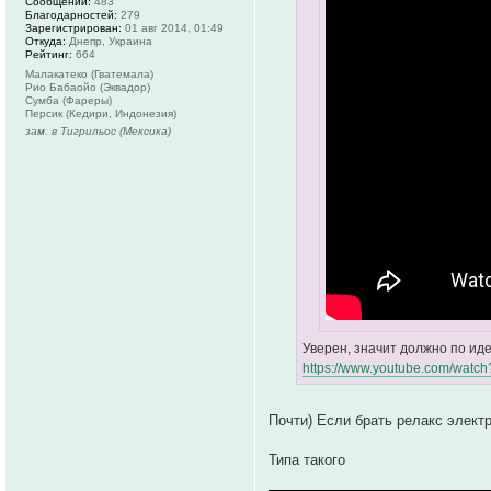
Сообщений:
483
Благодарностей:
279
Зарегистрирован:
01 авг 2014, 01:49
Откуда:
Днепр, Украина
Рейтинг:
664
Малакатеко (Гватемала)
Рио Бабаойо (Эквадор)
Сумба (Фареры)
Персик (Кедири, Индонезия)
зам. в Тигрильос (Мексика)
Уверен, значит должно по ид
https://www.youtube.com/watc
Почти) Если брать релакс элект
Типа такого