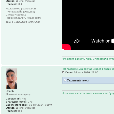
Откуда:
Днепр, Украина
Рейтинг:
664
Малакатеко (Гватемала)
Рио Бабаойо (Эквадор)
Сумба (Фареры)
Персик (Кедири, Индонезия)
зам. в Тигрильос (Мексика)
Что стоит сказать ложь и что после буд
Re: Какая музыка сейчас играет в твоих к
Deneb
08 июл 2026, 22:05
Скрытый текст
Deneb
Что стоит сказать ложь и что после буд
Опытный менеджер
Сообщений:
483
Благодарностей:
279
Зарегистрирован:
01 авг 2014, 01:49
Откуда:
Днепр, Украина
Рейтинг:
664