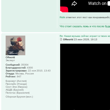
Ridik
отметил этот пост как понравившийс
Что стоит сказать ложь и что после буд
Re: Какая музыка сейчас играет в твоих к
Offworld
23 июн 2026, 19:13
Offworld
Эксперт
Сообщений:
35304
Благодарностей:
4300
Зарегистрирован:
22 ноя 2010, 13:43
Откуда:
Москва, Россия
Рейтинг:
947
Борнмут (Англия)
Пролайн (Уганда)
Сент-Эли (Гвиана)
АБДБ (Бруней)
Пелотас (Бразилия)
Сборная Брунея (мол.)