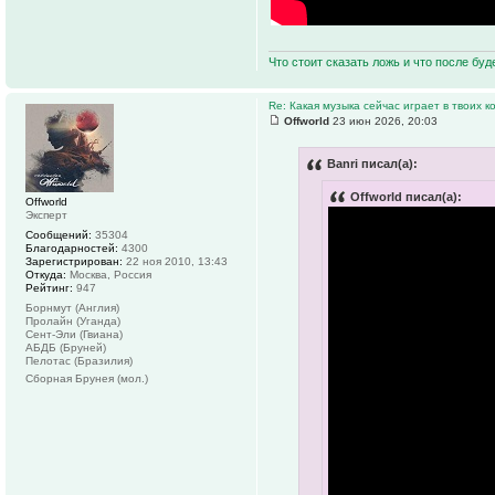
Что стоит сказать ложь и что после буд
Re: Какая музыка сейчас играет в твоих к
Offworld
23 июн 2026, 20:03
Banri писал(а):
Offworld писал(а):
Offworld
Эксперт
Сообщений:
35304
Благодарностей:
4300
Зарегистрирован:
22 ноя 2010, 13:43
Откуда:
Москва, Россия
Рейтинг:
947
Борнмут (Англия)
Пролайн (Уганда)
Сент-Эли (Гвиана)
АБДБ (Бруней)
Пелотас (Бразилия)
Сборная Брунея (мол.)