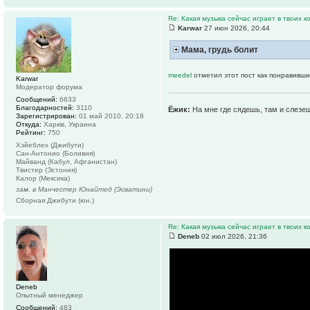
Re: Какая музыка сейчас играет в твоих к
Karwar
27 июн 2026, 20:44
Мама, грудь болит
meedel
отметил этот пост как понравивши
Karwar
Модератор форума
Сообщений:
6633
Благодарностей:
3110
Ёжик:
На мне где сядешь, там и слезе
Зарегистрирован:
01 май 2010, 20:18
Откуда:
Харків, Украина
Рейтинг:
750
Хэйеблех (Джибути)
Сан-Антонио (Боливия)
Майванд (Кабул, Афганистан)
Твистер (Эстония)
Калор (Мексика)
зам. в Манчестер Юнайтед (Эсватини)
Сборная Джибути (юн.)
Re: Какая музыка сейчас играет в твоих к
Deneb
02 июл 2026, 21:36
Deneb
Опытный менеджер
Сообщений:
483