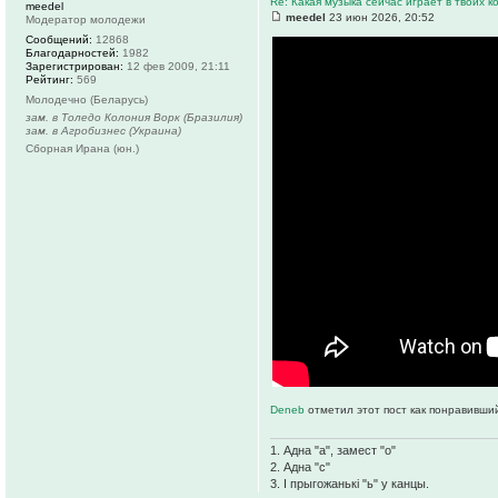
Re: Какая музыка сейчас играет в твоих к
meedel
meedel
23 июн 2026, 20:52
Модератор молодежи
Сообщений:
12868
Благодарностей:
1982
Зарегистрирован:
12 фев 2009, 21:11
Рейтинг:
569
Молодечно (Беларусь)
зам. в Толедо Колония Ворк (Бразилия)
зам. в Агробизнес (Украина)
Сборная Ирана (юн.)
Deneb
отметил этот пост как понравивши
1. Адна "а", замест "о"
2. Адна "с"
3. І прыгожанькі "ь" у канцы.