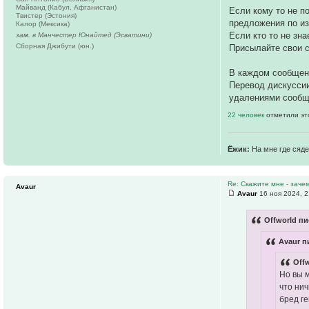
Майванд (Кабул, Афганистан)
Если кому то не 
Твистер (Эстония)
предложения по и
Калор (Мексика)
Если кто то не зна
зам. в Манчестер Юнайтед (Эсватини)
Сборная Джибути (юн.)
Присылайте свои с
В каждом сообще
Перевод дискуссии
удалениями сообщ
22 человек
отметили эт
Ёжик:
На мне где сяде
Re: Скажите мне - заче
Avaur
Avaur
16 ноя 2024, 2
Offworld пи
Avaur п
Offw
Но вы м
что нич
бред г