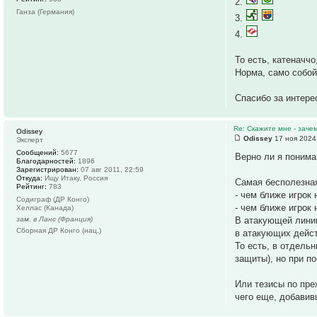
2.
Ганза (Германия)
3.
4.
То есть, катеначч
Норма, само собой
Спасибо за интере
Re: Скажите мне - заче
Odissey
Odissey
17 ноя 2024
Эксперт
Сообщений:
5677
Верно ли я понима
Благодарностей:
1896
Зарегистрирован:
07 авг 2011, 22:59
Откуда:
Ищу Итаку, Россия
Самая бесполезная
Рейтинг:
783
- чем ближе игрок
Содиграф (ДР Конго)
- чем ближе игрок
Хеллас (Канада)
зам. в Ланс (Франция)
В атакующей линии
Сборная ДР Конго (нац.)
в атакующих дейс
То есть, в отдель
защиты), но при п
Или тезисы по пре
чего еще, добавив