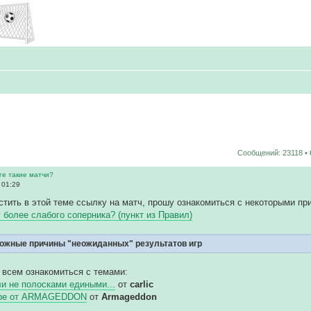
Сообщений: 23118 •
ге такие матчи?
 01:29
тить в этой теме ссылку на матч, прошу ознакомиться с некоторыми пр
у более слабого соперника? (пункт из Правил)
ожные причины "неожиданных" результатов игр
 всем ознакомиться с темами:
и не полосками едиными...
от
carlic
гре от ARMAGEDDON
от
Armageddon