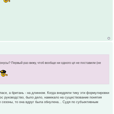
л
бонусы? Первый раз вижу, чтоб вообще ни одного цп не поставили (не
 пасе, а британь - на длинном. Когда внедряли тику эти формулировки
Плюс руководство, было дело, намекало на существование понятия
е сезоны, то она вдруг была обнулена... Судя по субъективным