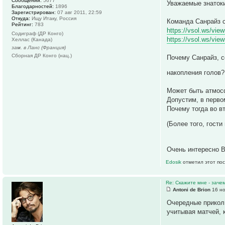
Сообщений:
5677
Уважаемые знаток
Благодарностей:
1896
Зарегистрирован:
07 авг 2011, 22:59
Откуда:
Ищу Итаку, Россия
Команда Санрайз 
Рейтинг:
783
https://vsol.ws/vie
Содиграф (ДР Конго)
https://vsol.ws/vie
Хеллас (Канада)
зам. в Ланс (Франция)
Сборная ДР Конго (нац.)
Почему Санрайз, с
накопления голов
Может быть атмосф
Допустим, в перв
Почему тогда во 
(Более того, гост
Очень интересно 
Edosik
отметил этот пос
Re: Скажите мне - заче
Antoni de Brion
16 но
Очередные приколы
учитывая матчей, 