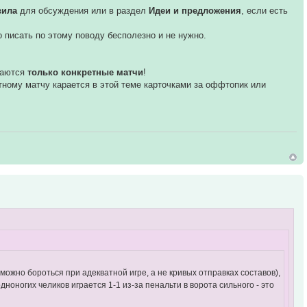
вила
для обсуждения или в раздел
Идеи и предложения
, если есть
бо писать по этому поводу бесполезно и не нужно.
даются
только конкретные матчи
!
етному матчу карается в этой теме карточками за оффтопик или
можно бороться при адекватной игре, а не кривых отправках составов),
дноногих челиков играется 1-1 из-за пенальти в ворота сильного - это