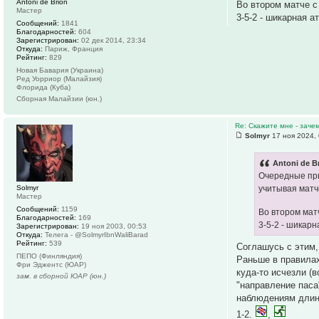
Antoni de Brion
Во втором матче с
Мастер
3-5-2 - шикарная а
Сообщений:
1841
Благодарностей:
604
Зарегистрирован:
02 дек 2014, 23:34
Откуда:
Париж, Франция
Рейтинг:
829
Новая Бавария (Украина)
Ред Уорриор (Малайзия)
Флорида (Куба)
Сборная Малайзии (юн.)
Re: Скажите мне - заче
Solmyr
17 ноя 2024, 
Antoni de B
Очередные при
Solmyr
учитывая матче
Мастер
Сообщений:
1159
Во втором мат
Благодарностей:
169
3-5-2 - шикарн
Зарегистрирован:
19 ноя 2003, 00:53
Откуда:
Телега - @SolmyrIbnWaliBarad
Рейтинг:
539
Соглашусь с этим,
ПЕПО (Финляндия)
Раньше в правилах
Фри Эджентс (ЮАР)
куда-то исчезли (
зам. в сборной ЮАР (юн.)
"направление паса
наблюдениям длина
1-2.
,