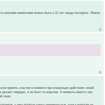
о со многими моментами можно было и 11 лет назад поспорить. Можно
нсов принять участие в моменте при атакующих действиях своей
е делают передач, и не бьют по воротам. А моменты вместо них
й тезис.
ащитников, у него вообще шансы минимальные, хотя к воротам он