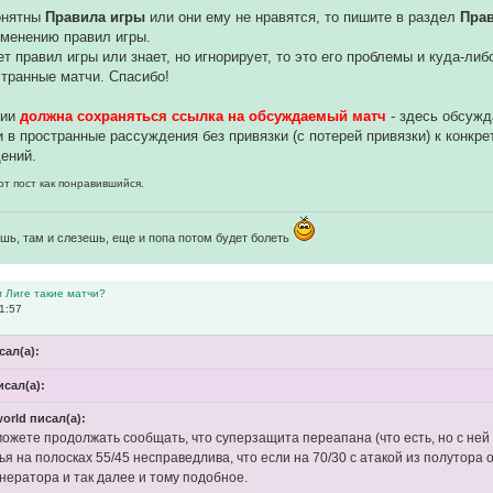
понятны
Правила игры
или они ему не нравятся, то пишите в раздел
Пра
зменению правил игры.
ет правил игры или знает, но игнорирует, то это его проблемы и куда-ли
транные матчи. Спасибо!
нии
должна сохраняться ссылка на обсуждаемый матч
- здесь обсуж
 в пространные рассуждения без привязки (с потерей привязки) к конкр
ений.
от пост как понравившийся.
шь, там и слезешь, еще и попа потом будет болеть
м Лиге такие матчи?
1:57
сал(а):
исал(а):
orld писал(а):
ожете продолжать сообщать, что суперзащита переапана (что есть, но с ней 
ья на полосках 55/45 несправедлива, что если на 70/30 с атакой из полутора о
енератора и так далее и тому подобное.