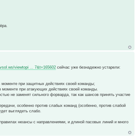
ёра.
.vsol.ws/viewtopi ... 7&t=165602
сейчас уже безнадежно устарели:
 в моменте при защитных действиях своей команды;
 в моменте при атакующих действиях своей команды.
стью не заменят сильного форварда, так как шансов принять участие
передачи, особенно против слабых команд (особенно, против слабой
удет выглядеть слабо.
 правилах нюансы с направлениями, и длиной пасовых линий и много