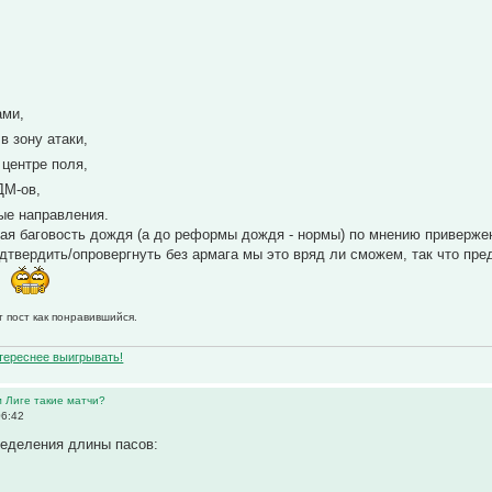
ами,
в зону атаки,
 центре поля,
ДМ-ов,
ые направления.
ая баговость дождя (а до реформы дождя - нормы) по мнению привержен
одтвердить/опровергнуть без армага мы это вряд ли сможем, так что пре
.
т пост как понравившийся.
нтереснее выигрывать!
м Лиге такие матчи?
06:42
ределения длины пасов: