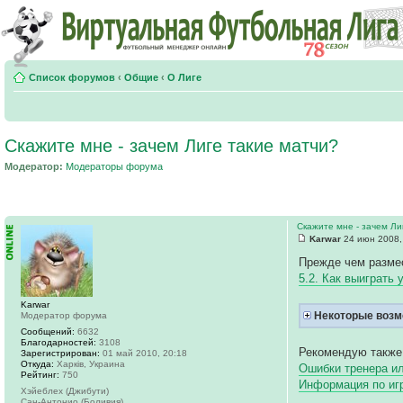
Список форумов
‹
Общие
‹
О Лиге
Скажите мне - зачем Лиге такие матчи?
Модератор:
Модераторы форума
Скажите мне - зачем Ли
Karwar
24 июн 2008,
Прежде чем размес
5.2. Как выиграть 
Karwar
Некоторые возм
Модератор форума
Сообщений:
6632
Благодарностей:
3108
Рекомендую также
Зарегистрирован:
01 май 2010, 20:18
Откуда:
Харків, Украина
Ошибки тренера ил
Рейтинг:
750
Информация по и
Хэйеблех (Джибути)
Сан-Антонио (Боливия)