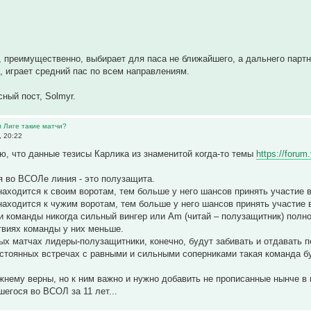
о, преимущественно, выбирает для паса не ближайшего, а дальнего партн
, играет средний пас по всем направлениям.
сный пост, Solmyr.
м Лиге такие матчи?
, 20:22
ю, что данные тезисы Карлика из знаменитой когда-то темы
https://forum
 во ВСОЛе линия - это полузащита.
 находится к своим воротам, тем больше у него шансов принять участие
 находится к чужим воротам, тем больше у него шансов принять участие
 команды никогда сильный вингер или Аm (читай – полузащитник) полно
твиях команды у них меньше.
ных матчах лидеры-полузащитники, конечно, будут забивать и отдавать 
остоянных встречах с равными и сильными соперниками такая команда б
жнему верны, но к ним важно и нужно добавить не прописанные нынче в
шегося во ВСОЛ за 11 лет...