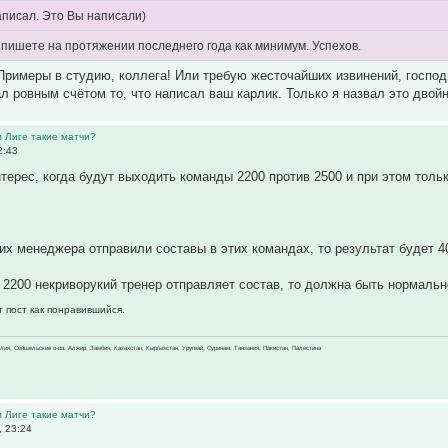
аписал. Это Вы написали)
ы пишете на протяжении последнего года как минимум. Успехов.
Примеры в студию, коллега! Или требую жесточайших извинений, госпо
сал ровным счётом то, что написал ваш карлик. Только я назвал это дво
м Лиге такие матчи?
2:43
терес, когда будут выходить команды 2200 против 2500 и при этом тольк
их менеджера отправили составы в этих командах, то результат будет 40
 2200 некриворукий тренер отправляет состав, то должна быть нормально
т пост как понравившийся.
зилия, Сейшельские о-ва, Алжир, Замбия, Казахстан, Кыргызстан, Уругвай, Суринам, Танзания, Пакистан, Палестина
м Лиге такие матчи?
, 23:24