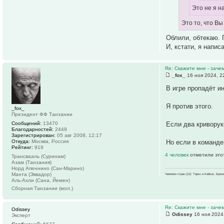
Это не я н
Это то, что В
Облили, обтекаю. 
И, кстати, я напи
Re: Скажите мне - заче
_fox_
16 ноя 2024, 2
В игре пропадёт ин
Я против этого.
_fox_
Президент ФФ Танзании
Сообщений:
13470
Если два криворук
Благодарностей:
2449
Зарегистрирован:
05 авг 2008, 12:17
Откуда:
Москва, Россия
Но если в команде
Рейтинг:
919
4 человек
отметили это
Трансвааль (Суринам)
Азам (Танзания)
Норд Апеннино (Сан-Марино)
Манта (Эквадор)
Чемпион стран (12): Теркс и Кайкос, Бра
Аль-Ахли (Сана, Йемен)
Сборная Танзании (мол.)
Re: Скажите мне - заче
Odissey
Odissey
16 ноя 2024
Эксперт