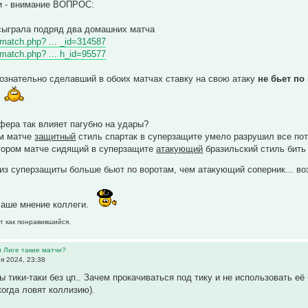
и - внимание ВОПРОС:
сыграла подряд два домашних матча
wmatch.php? ... _id=314587
wmatch.php? ... h_id=95577
ознательно сделавший в обоих матчах ставку на свою атаку
не бьет по
?
ера так влияет пагубно на удары?
ом матче
защитный
стиль спартак в суперзащите умело разрушил все поту
втором матче сидящий в суперзащите
атакующий
бразильский стиль бить 
и из суперзащиты больше бьют по воротам, чем атакующий соперник... во
Ваше мнение коллеги.
т как понравившийся.
м Лиге такие матчи?
я 2024, 23:38
 тики-таки без цп.. Зачем прокачиваться под тику и не использовать её
когда ловят коллизию).