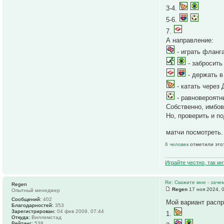
3-4.
5-6.
7.
А направление:
- играть фланг
- забросить 
- держать в
- катать через 
- равновероятн
Собственно, имбов
Но, проверить и п
матчи посмотреть
6 человек
отметили это
Играйте честно, так и
Re: Скажите мне - заче
Regen
Regen
17 ноя 2024, 
Опытный менеджер
Сообщений:
402
Мой вариант расп
Благодарностей:
353
Зарегистрирован:
04 фев 2009, 07:44
1.
Откуда:
Виллемстад
Рейтинг:
538