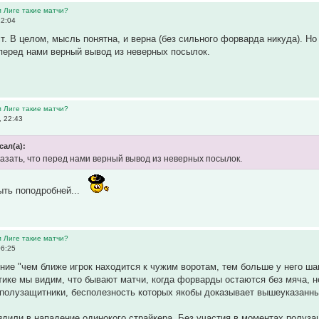
м Лиге такие матчи?
22:04
т. В целом, мысль понятна, и верна (без сильного форварда никуда). Н
 перед нами верный вывод из неверных посылок.
м Лиге такие матчи?
, 22:43
сал(а):
азать, что перед нами верный вывод из неверных посылок.
ыть поподробней...
м Лиге такие матчи?
06:25
ие "чем ближе игрок находится к чужим воротам, тем больше у него ша
тике мы видим, что бывают матчи, когда форварды остаются без мяча, н
полузащитники, бесполезность которых якобы доказывает вышеуказанны
ядили в нападение одинокого страйкера. Без участия в моментах полуз