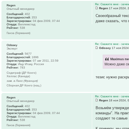
Re: Скажите мне - заче
Regen
Regen
17 ноя 2024, 
Опытный менеджер
Сообщений:
402
Своеобразный текс
Благодарностей:
353
даже сказать, что
Зарегистрирован:
04 фев 2009, 07:44
Откуда:
Виллемстад
Рейтинг:
538
Ганза (Германия)
Re: Скажите мне - заче
Odissey
Odissey
17 ноя 2024
Эксперт
Сообщений:
5677
Благодарностей:
1896
Maximus пи
Зарегистрирован:
07 авг 2011, 22:59
Можно даже ск
Откуда:
Ищу Итаку, Россия
Рейтинг:
783
Содиграф (ДР Конго)
Хеллас (Канада)
тезис нужно раскр
зам. в Ланс (Франция)
Сборная ДР Конго (нац.)
Re: Скажите мне - заче
Regen
Regen
18 ноя 2024, 
Опытный менеджер
Сообщений:
402
Возьмём утвержден
Благодарностей:
353
команды". На прак
Зарегистрирован:
04 фев 2009, 07:44
Откуда:
Виллемстад
создают те самые 
Рейтинг:
538
Ганза (Германия)
К примеру, мы отр