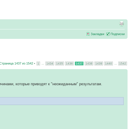
Закладки
Подписки
Страница
1437
из
1542
•
...
...
1
1434
1435
1436
1437
1438
1439
1440
1542
ичинами, которые приводят к "неожиданным" результатам.