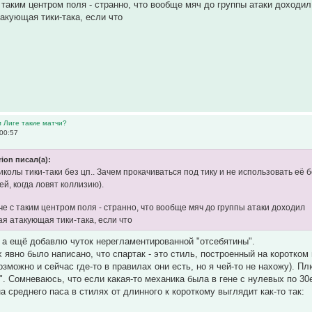
 таким центром поля - странно, что вообще мяч до группы атаки доходи
такующая тики-така, если что
м Лиге такие матчи?
00:57
rion писал(а):
колы тики-таки без цп.. Зачем прокачиваться под тику и не использовать её 
й, когда ловят коллизию).
че с таким центром поля - странно, что вообще мяч до группы атаки доходил
ая атакующая тики-така, если что
 а ещё добавлю чуток нерегламентированной "отсебятины".
 явно было написано, что спартак - это стиль, построенный на коротком
возможно и сейчас где-то в правилах они есть, но я чей-то не нахожу). 
". Сомневаюсь, что если какая-то механика была в гене с нулевых по 30
 среднего паса в стилях от длинного к короткому выглядит как-то так: