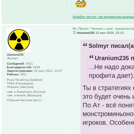
Играйте честно, так интереснее выигры
Re: Проект: "Начнем с нуля - перерегистр
Uranium235
10 июл 2026, 22:13
Solmyr писал(а
Uranium235
Uranium235 п
Эксперт
Сообщений:
3421
...Не надо док
Благодарностей:
2449
Зарегистрирован:
03 июл 2021, 14:07
профита дает).
Рейтинг:
903
Роан Юнайтед (Замбия)
ТАКА (Сальвадор)
Ты в стратегиях
Лебринг (Австрия)
зам. в Ливерпуль (Англия)
это будет очень 
зам. в Анжле (Франция)
Сборная Австрии (мол.)
По Ат - всё поня
монстроминьоно
игроков. Особен