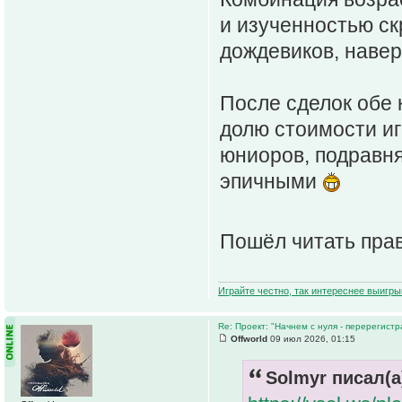
и изученностью ск
дождевиков, наверн
После сделок обе
долю стоимости иг
юниоров, подравня
эпичными
Пошёл читать пра
Играйте честно, так интереснее выигры
Re: Проект: "Начнем с нуля - перерегистр
Offworld
09 июл 2026, 01:15
Solmyr писал(а