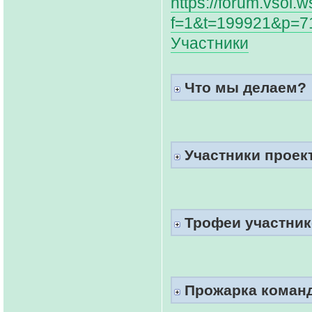
https://forum.vsol.
f=1&t=199921&p=7
Участники
Что мы делаем?
Участники проект
Трофеи участнико
Прожарка коман