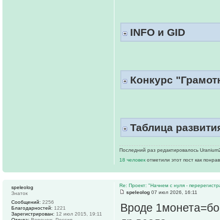
INFO и GID
Конкурс "Грамотн
Таблица развития
Последний раз редактировалось Uranium23
18 человек
отметили этот пост как понра
Re: Проект: "Начнем с нуля - перерегистр
speleolog
speleolog
07 июл 2026, 16:11
Знаток
Сообщений:
2256
Вроде 1монета=бон
Благодарностей:
1221
Зарегистрирован:
12 июл 2015, 19:11
Откуда:
Воронеж, Россия