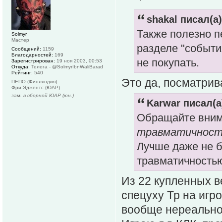
shakal писал(а)
Также полезно п
Solmyr
Мастер
разделе "события
Сообщений:
1159
Благодарностей:
169
не покупать.
Зарегистрирован:
19 ноя 2003, 00:53
Откуда:
Телега - @SolmyrIbnWaliBarad
Рейтинг:
540
Это да, посматрив
ПЕПО (Финляндия)
Фри Эджентс (ЮАР)
зам. в сборной ЮАР (юн.)
Karwar писал(а
Обращайте вним
травматичнос
Лучше даже не б
травматичность
Из 22 купленных в
спецуху Тр на игр
вообще нереально