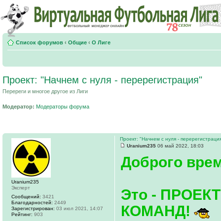
Список форумов
‹
Общие
‹
О Лиге
Проект: "Начнем с нуля - перерегистрация"
Перереги и многое другое из Лиги
Модератор:
Модераторы форума
Проект: "Начнем с нуля - перерегистраци
Uranium235
06 май 2022, 18:03
Доброго врем
Uranium235
Эксперт
Это - ПРОЕ
Сообщений:
3421
Благодарностей:
2449
КОМАНД!
Зарегистрирован:
03 июл 2021, 14:07
Рейтинг:
903