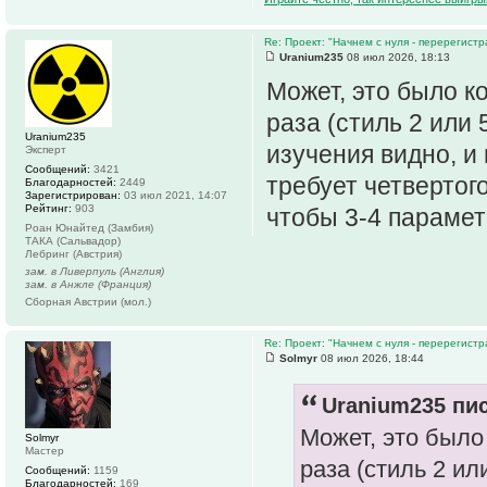
Re: Проект: "Начнем с нуля - перерегистр
Uranium235
08 июл 2026, 18:13
Может, это было к
раза (стиль 2 или
Uranium235
изучения видно, и
Эксперт
Сообщений:
3421
требует четвертог
Благодарностей:
2449
Зарегистрирован:
03 июл 2021, 14:07
Рейтинг:
903
чтобы 3-4 парамет
Роан Юнайтед (Замбия)
ТАКА (Сальвадор)
Лебринг (Австрия)
зам. в Ливерпуль (Англия)
зам. в Анжле (Франция)
Сборная Австрии (мол.)
Re: Проект: "Начнем с нуля - перерегистр
Solmyr
08 июл 2026, 18:44
Uranium235 пис
Может, это было
Solmyr
Мастер
раза (стиль 2 и
Сообщений:
1159
Благодарностей:
169