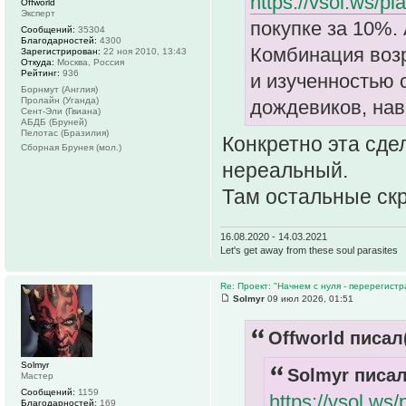
https://vsol.ws/p
Offworld
Эксперт
покупке за 10%. 
Сообщений:
35304
Благодарностей:
4300
Комбинация воз
Зарегистрирован:
22 ноя 2010, 13:43
Откуда:
Москва, Россия
Рейтинг:
936
и изученностью 
Борнмут (Англия)
Пролайн (Уганда)
дождевиков, наве
Сент-Эли (Гвиана)
АБДБ (Бруней)
Пелотас (Бразилия)
Конкретно эта сдел
Сборная Брунея (мол.)
нереальный.
Там остальные скр
16.08.2020 - 14.03.2021
Let's get away from these soul parasites
Re: Проект: "Начнем с нуля - перерегистр
Solmyr
09 июл 2026, 01:51
Offworld писал(
Solmyr
Solmyr писал
Мастер
Сообщений:
1159
https://vsol.ws
Благодарностей:
169