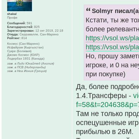
Solmyr писал(а
shakal
Профи
Кстати, ты же т
Сообщений:
591
Благодарностей:
825
более релевантн
Зарегистрирован:
12 окт 2019, 22:18
Откуда:
Серравалле, Сан-Марино
https://vsol.ws/p
Рейтинг:
814
Космос (Сан-Марино)
https://vsol.ws/p
Исфайрам (Кыргызстан)
Сукре (Боливия)
Но, прошу замети
Джомо Космос (ЮАР)
Лодербах 1931 (Канада)
игроке, и 0 на 
зам. в Лидс Юнайтед (Англия)
зам. в ПСВ (Нидерланды)
зам. в Неа Иония (Греция)
при покупке)
Да, более подробн
1.4.Трансферы -
v
f=58&t=204638&p=
Там не только про
оспецушенные игро
прибылью в 26М.