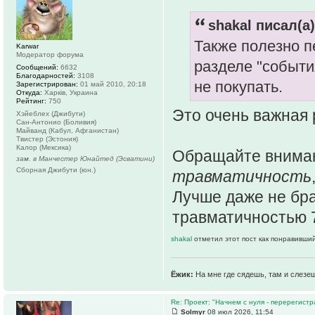
shakal писал(а)
Также полезно п
Karwar
Модератор форума
разделе "события
Сообщений:
6632
Благодарностей:
3108
не покупать.
Зарегистрирован:
01 май 2010, 20:18
Откуда:
Харків, Украина
Рейтинг:
750
Это очень важная
Хэйеблех (Джибути)
Сан-Антонио (Боливия)
Майванд (Кабул, Афганистан)
Твистер (Эстония)
Калор (Мексика)
Обращайте внима
зам. в Манчестер Юнайтед (Эсватини)
Сборная Джибути (юн.)
травматичность
Лучше даже не бра
травматичностью 
shakal
отметил этот пост как понравивший
Ёжик:
На мне где сядешь, там и слезе
Re: Проект: "Начнем с нуля - перерегистр
Solmyr
08 июл 2026, 11:54