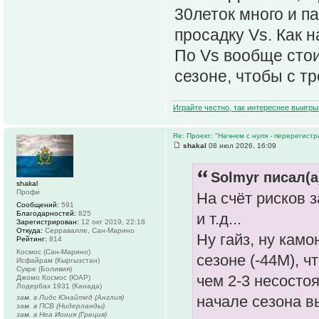
30леток много и п
просадку Vs. Как н
По Vs вообще стои
сезоне, чтобы с т
Играйте честно, так интереснее выигры
Re: Проект: "Начнем с нуля - перерегистр
shakal
08 июл 2026, 16:09
Solmyr писал(а
shakal
Профи
На счёт рисков 
Сообщений:
591
Благодарностей:
825
и т.д...
Зарегистрирован:
12 окт 2019, 22:18
Откуда:
Серравалле, Сан-Марино
Ну гайз, ну камо
Рейтинг:
814
Космос (Сан-Марино)
сезоне (-44М), ч
Исфайрам (Кыргызстан)
Сукре (Боливия)
чем 2-3 несостоя
Джомо Космос (ЮАР)
Лодербах 1931 (Канада)
начале сезона в
зам. в Лидс Юнайтед (Англия)
зам. в ПСВ (Нидерланды)
зам. в Неа Иония (Греция)