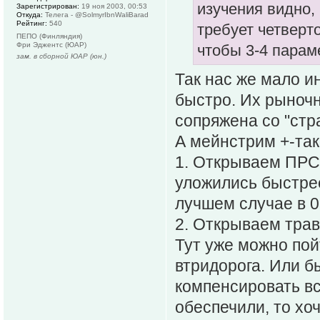
изучения видно,
Зарегистрирован:
19 ноя 2003, 00:53
Откуда:
Телега - @SolmyrIbnWaliBarad
Рейтинг:
540
требует четверто
ПЕПО (Финляндия)
Фри Эджентс (ЮАР)
чтобы 3-4 парам
зам. в сборной ЮАР (юн.)
Так нас же мало и
быстро. Их рыночн
сопряжена со "ст
А мейнстрим +-так
1. Открываем ПРС 
уложились быстрее
лучшем случае в 0
2. Открываем травм
Тут уже можно пой
втридорога. Или 
компенсировать вс
обеспечили, то хоч