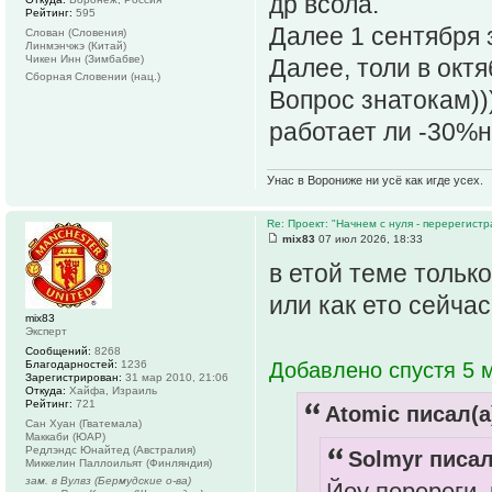
др всола.
Рейтинг:
595
Далее 1 сентября 
Слован (Словения)
Линмэнчжэ (Китай)
Чикен Инн (Зимбабве)
Далее, толи в октя
Сборная Словении (нац.)
Вопрос знатокам))
работает ли -30%
Унас в Ворониже ни усё как игде усех.
Re: Проект: "Начнем с нуля - перерегистр
mix83
07 июл 2026, 18:33
в етой теме тольк
или как ето сейча
mix83
Эксперт
Сообщений:
8268
Благодарностей:
1236
Добавлено спустя 5 м
Зарегистрирован:
31 мар 2010, 21:06
Откуда:
Хайфа, Израиль
Рейтинг:
721
Atomic писал(а
Сан Хуан (Гватемала)
Маккаби (ЮАР)
Редлэндс Юнайтед (Австралия)
Solmyr писал
Миккелин Паллоильят (Финляндия)
зам. в Вулвз (Бермудские о-ва)
Йоу перереги, 