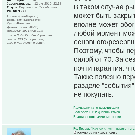
Зарегистрирован:
12 окт 2019, 22:18
В таком случае ры
Откуда:
Серравалле, Сан-Марино
Рейтинг:
814
может быть закрыт
Космос (Сан-Марино)
Исфайрам (Кыргызстан)
вполне может обог
Сукре (Боливия)
Джомо Космос (ЮАР)
Лодербах 1931 (Канада)
любой момент може
зам. в Лидс Юнайтед (Англия)
зам. в ПСВ (Нидерланды)
основного/резервн
зам. в Неа Иония (Греция)
Поэтому, чтобы пе
силой от 70. За се
почти гарантия, чт
Также полезно пер
разделе "события"
не покупать.
Размышления о демотивации
Лодербах 1931: дневник клуба
Благодарность администрации
Re: Проект: "Начнем с нуля - перерегистр
Karwar
08 июл 2026, 09:57