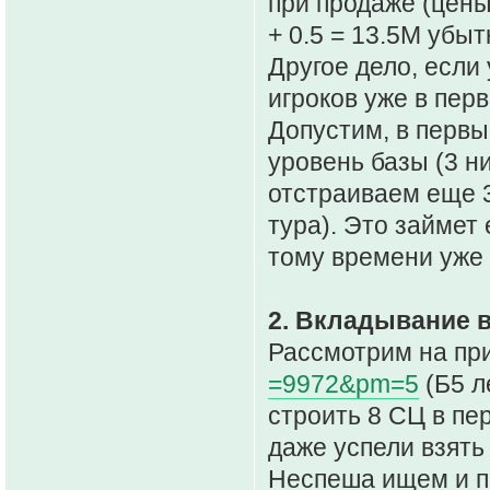
при продаже (цены
+ 0.5 = 13.5М убыт
Другое дело, если 
игроков уже в пер
Допустим, в первы
уровень базы (3 н
отстраиваем еще 3
тура). Это займет
тому времени уже 
2. Вкладывание в
Рассмотрим на пр
=9972&pm=5
(Б5 л
строить 8 СЦ в пе
даже успели взять
Неспеша ищем и по