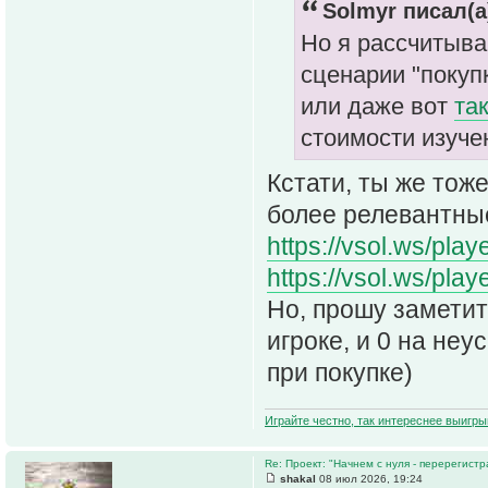
Solmyr писал(а
Но я рассчитыва
сценарии "поку
или даже вот
та
стоимости изуче
Кстати, ты же тож
более релевантные
https://vsol.ws/pla
https://vsol.ws/pla
Но, прошу заметит
игроке, и 0 на не
при покупке)
Играйте честно, так интереснее выигры
Re: Проект: "Начнем с нуля - перерегистр
shakal
08 июл 2026, 19:24