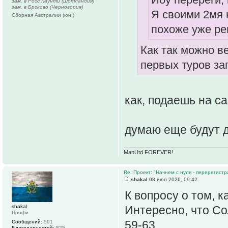
зам. в Росс Каунти (Шотландия)
зам. в Брсково (Черногория)
Я своими 2мя 
Сборная Австралии (юн.)
похоже уже р
Как так можно в
первых туров за
как, подаешь на с
думаю еще будут 
ManUtd FOREVER!
Re: Проект: "Начнем с нуля - перерегистр
shakal
08 июл 2026, 09:42
К вопросу о том, к
shakal
Интересно, что Со
Профи
59-63.
Сообщений:
591
Благодарностей:
825