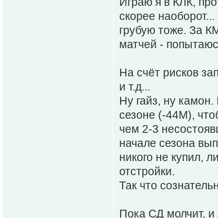
Играю я в КЛК, про
скорее наоборот..
грубую тоже. За КМ
матчей - попытаюс
На счёт рисков за
и т.д...
Ну гайз, ну камон.
сезоне (-44М), что
чем 2-3 несостояв
начале сезона вып
никого не купил, 
отстройки.
Так что сознатель
Пока СД молчит, и