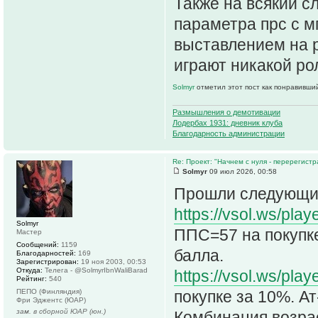
Также на всякий сл
параметра прс с м
выставлением на 
играют никакой ро
Solmyr
отметил этот пост как понравивши
Размышления о демотивации
Лодербах 1931: дневник клуба
Благодарность администрации
Re: Проект: "Начнем с нуля - перерегистр
Solmyr
09 июл 2026, 00:58
Прошли следующие
https://vsol.ws/pla
Solmyr
ППС=57 на покупке 
Мастер
Сообщений:
1159
балла.
Благодарностей:
169
Зарегистрирован:
19 ноя 2003, 00:53
Откуда:
Телега - @SolmyrIbnWaliBarad
https://vsol.ws/pla
Рейтинг:
540
ПЕПО (Финляндия)
покупке за 10%. Ат
Фри Эджентс (ЮАР)
зам. в сборной ЮАР (юн.)
Комбинация возра