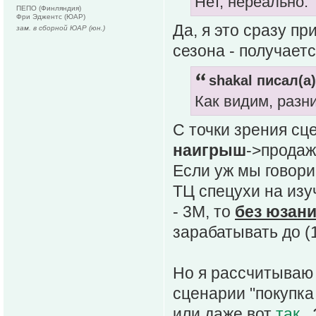
Нет, нереально.
ПЕПО (Финляндия)
Фри Эджентс (ЮАР)
Да, я это сразу пр
зам. в сборной ЮАР (юн.)
сезона - получает
shakal писал(а)
Как видим, разни
С точки зрения сц
наигрыш
->продаж
Если уж мы говори
ТЦ спецухи на изу
- 3М, то
без юзани
зарабатывать до (
Но я рассчитываю 
сценарии "покупк
или даже вот
так
. 