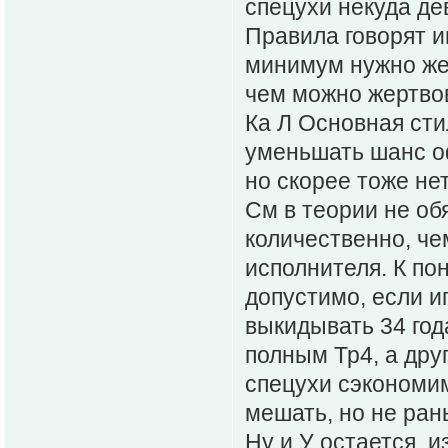
спецухи некуда де
Правила говорят и
минимум нужно же
чем можно жертво
Ка Л Основная сти
уменьшать шанс оф
но скорее тоже нет
См в теории не об
количественно, че
исполнителя. К по
допустимо, если иг
выкидывать 34 года
полным Тр4, а друг
спецухи сэкономим
мешать, но не ран
Ну и У остается, и