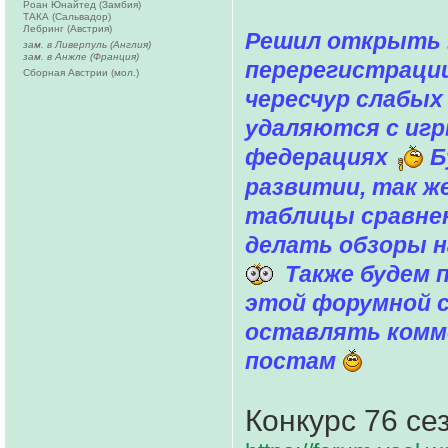
Роан Юнайтед (Замбия)
ТАКА (Сальвадор)
Лебринг (Австрия)
Решил открыть 
зам. в Ливерпуль (Англия)
зам. в Анжле (Франция)
перерегистрации
Сборная Австрии (мол.)
чересчур слабых
удаляются с иг
федерациях
Б
развитии, так ж
таблицы сравнен
делать обзоры н
Также будем п
этой форумной 
оставлять комм
постам
Конкурс 76 се