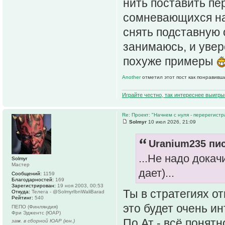
нить поставить пе
сомневающихся на 
снять подставную 
занимаюсь, и увере
похуже примеры
Another
отметил этот пост как понравивш
Играйте честно, так интереснее выигры
Re: Проект: "Начнем с нуля - перерегистр
Solmyr
10 июл 2026, 21:09
Uranium235 пис
...Не надо докач
Solmyr
Мастер
дает)...
Сообщений:
1159
Благодарностей:
169
Зарегистрирован:
19 ноя 2003, 00:53
Ты в стратегиях о
Откуда:
Телега - @SolmyrIbnWaliBarad
Рейтинг:
540
это будет очень и
ПЕПО (Финляндия)
Фри Эджентс (ЮАР)
По Ат - всё понятн
зам. в сборной ЮАР (юн.)