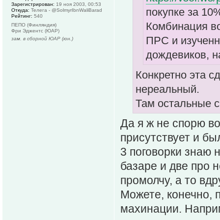
Зарегистрирован:
19 ноя 2003, 00:53
покупке за 10%
Откуда:
Телега - @SolmyrIbnWaliBarad
Рейтинг:
540
Комбинация во
ПЕПО (Финляндия)
Фри Эджентс (ЮАР)
ПРС и изученн
зам. в сборной ЮАР (юн.)
дождевиков, на
Конкретно эта сд
нереальный.
Там остальные с
Да я ж не спорю во
присутствует и бы
3 поговорки знаю н
базаре и две про 
промолчу, а то вдру
Можете, конечно, 
махинации. Наприм