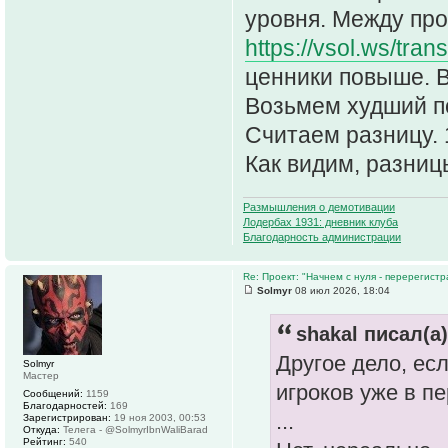
уровня. Между проч
https://vsol.ws/trans
ценники повыше. В
Возьмем худший по
Считаем разницу. 1
Как видим, разницы
Размышления о демотивации
Лодербах 1931: дневник клуба
Благодарность администрации
Re: Проект: "Начнем с нуля - перерегистр
Solmyr
08 июл 2026, 18:04
shakal писал(а)
Другое дело, есл
Solmyr
Мастер
игроков уже в п
Сообщений:
1159
Благодарностей:
169
...
Зарегистрирован:
19 ноя 2003, 00:53
Откуда:
Телега - @SolmyrIbnWaliBarad
Рейтинг:
540