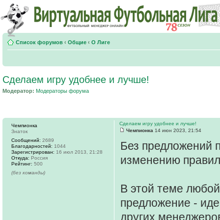
Список форумов
‹
Общие
‹
О Лиге
Сделаем игру удобнее и лучше!
Модератор:
Модераторы форума
Сделаем игру удобнее и лучше!
Чемпионка
Чемпионка
14 июн 2023, 21:54
Знаток
Сообщений:
2689
Без предложений 
Благодарностей:
1044
Зарегистрирован:
16 июл 2013, 21:28
изменению прави
Откуда:
Россия
Рейтинг:
500
(без команды)
В этой теме любо
предложение - иде
других менеджеро