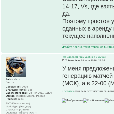
14-17, Vs, где взя
да.
Поэтому простое 
сданных в аренду 
текущее наполнени
Играйте честно, так интереснее выигры
Re: Сделаем игру удобнее и лучше!
Tuberculezz
18 июл 2026, 22:04
У меня предложени
генерацию матчей 
Tuberculezz
(МСК), а в 22-00 (
Знаток
Сообщений:
2008
Благодарностей:
938
9 человек
отметили этот пост как понрав
Зарегистрирован:
25 ноя 2011, 11:26
Откуда:
Western Siberia, Россия
Рейтинг:
1264
ТНТ (Южная Корея)
Имбабура (Эквадор)
Сток Сити (Англия)
Орландо Пайрэтс (ЮАР)