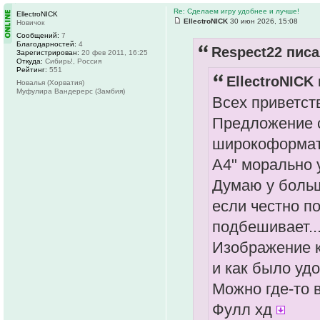
Re: Сделаем игру удобнее и лучше!
EllectroNICK
EllectroNICK
30 июн 2026, 15:08
Новичок
Сообщений:
7
Благодарностей:
4
Respect22 писа
Зарегистрирован:
20 фев 2011, 16:25
Откуда:
Сибирь!, Россия
Рейтинг:
551
EllectroNICK 
Новалья (Хорватия)
Муфулира Вандерерс (Замбия)
Всех приветст
Предложение с
широкоформатн
А4" морально 
Думаю у больш
если честно п
подбешивает..
Изображение к
и как было уд
Можно где-то 
Фулл хд