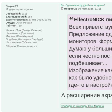
Re: Сделаем игру удобнее и лучше!
Respect22
Respect22
30 июн 2026, 11:11
Модератор молодежи
Сообщений:
1311
Благодарностей:
188
EllectroNICK пи
Зарегистрирован:
27 янв 2015, 19:05
Откуда:
Омск, Россия
Всех приветству
Рейтинг:
755
Жанна д'Арк (Дакар, Сенегал)
Предложение сд
Шапекоэнсе (Бразилия)
Мюрата (Сан-Марино)
Олд-Роуд (Антигуа и Барбуда)
мониторов! Форм
Шахрихончи (Узбекистан)
Сборная Сенегала (мол.)
Думаю у большин
если честно пос
подбешивает...
Изображение как
как было удобно
где-то в настро
А расширение экра
Свободные команды Сан-Марино