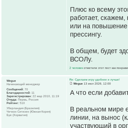
Плюс ко всему это
работает, скажем,
или на повышение
прессингу.
В общем, будет зд
ВСОЛу.
2 человек
отметили этот пост как понрав
Re: Сделаем игру удобнее и лучше!
Wegue
Wegue
13 июл 2026, 12:00
Начинающий менеджер
Сообщений:
70
А что если добави
Благодарностей:
11
Зарегистрирован:
22 мар 2010, 11:19
Откуда:
Пермь, Россия
Рейтинг:
510
В реальном мире е
Уберландия (Бразилия)
Чечхон Ситизен (Южная Корея)
Буе (Хорватия)
линии, на вынос (
участвующий в ор