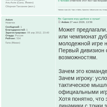
5 человек
отметили этот пост как понрав
Аль-Ахли (Сана, Йемен)
Сборная Танзании (мол.)
Чемпион стран (12): Теркс и Кайкос, Бразилия, Сейшельские о-ва, Алжир
Re: Сделаем игру удобнее и лучше!
Ardom
Ardom
27 июл 2026, 13:56
Новичок
Сообщений:
1
Может предлагали
Благодарностей:
1
Зарегистрирован:
08 апр 2012, 23:40
или чемпионат дуб
Откуда:
Россия
Рейтинг:
534
молодежной игре н
Гала (Макао)
Первый дивизион о
возможностям.
Зачем это команде
Зачем игроку: усл
тактическое мышле
официальными иг
Хотя понятно, что 
динамики с точки 