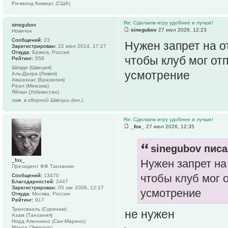
Ричмонд Киккерс (США)
Re: Сделаем игру удобнее и лучше!
sinegubov
sinegubov
27 июл 2026, 12:23
Новичок
Сообщений:
23
Нужен запрет на о
Зарегистрирован:
22 июл 2014, 17:27
Откуда:
Брянск, Россия
чтобы клуб мог от
Рейтинг:
558
Шёвде (Швеция)
усмотрение
Аль-Дахра (Ливия)
Амазонас (Бразилия)
Реал (Мексика)
Яйпан (Узбекистан)
зам. в сборной Швеции (юн.)
Re: Сделаем игру удобнее и лучше!
_fox_
27 июл 2026, 12:35
sinegubov писа
_fox_
Нужен запрет на
Президент ФФ Танзании
чтобы клуб мог о
Сообщений:
13470
Благодарностей:
2447
Зарегистрирован:
05 авг 2008, 12:17
усмотрение
Откуда:
Москва, Россия
Рейтинг:
917
Трансвааль (Суринам)
не нужен
Азам (Танзания)
Норд Апеннино (Сан-Марино)
Манта (Эквадор)