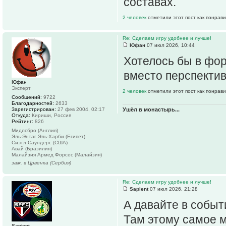
составах.
2 человек
отметили этот пост как понрав
Re: Сделаем игру удобнее и лучше!
Юфан
07 июл 2026, 10:44
Хотелось бы в фо
вместо перспекти
Юфан
Эксперт
2 человек
отметили этот пост как понрав
Сообщений:
9722
Благодарностей:
2633
Ушёл в монастырь...
Зарегистрирован:
27 фев 2004, 02:17
Откуда:
Кириши, Россия
Рейтинг:
826
Мидлсбро (Англия)
Эль-Энтаг Эль-Харби (Египет)
Сиэтл Саундерс (США)
Авай (Бразилия)
Малайзия Армед Форсес (Малайзия)
зам. в Црвенка (Сербия)
Re: Сделаем игру удобнее и лучше!
Sapient
07 июл 2026, 21:28
А давайте в событ
Там этому самое м
Sapient