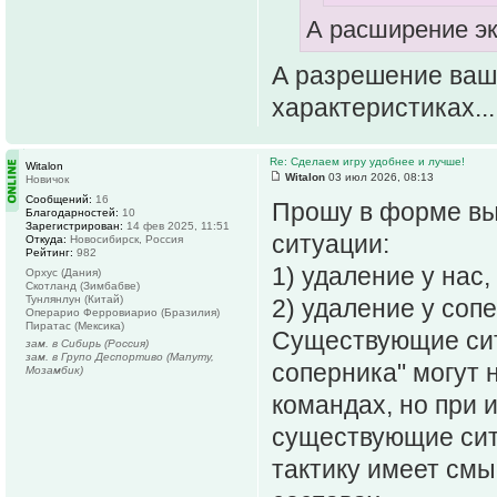
А расширение экр
А разрешение ваш
характеристиках...
Re: Сделаем игру удобнее и лучше!
Witalon
Witalon
03 июл 2026, 08:13
Новичок
Сообщений:
16
Прошу в форме выб
Благодарностей:
10
Зарегистрирован:
14 фев 2025, 11:51
ситуации:
Откуда:
Новосибирск, Россия
Рейтинг:
982
1) удаление у нас,
Орхус (Дания)
Скотланд (Зимбабве)
Тунлянлун (Китай)
2) удаление у соп
Операрио Ферровиарио (Бразилия)
Пиратас (Мексика)
Существующие ситу
зам. в Сибирь (Россия)
зам. в Групо Деспортиво (Мапуту,
соперника" могут 
Мозамбик)
командах, но при 
существующие сит
тактику имеет смыс