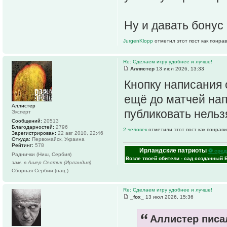
Ну и давать бонус 
JurgenKlopp
отметил этот пост как понра
Re: Сделаем игру удобнее и лучше!
Аллистер
13 июл 2026, 13:33
Кнопку написания
ещё до матчей нап
Аллистер
публиковать нельзя
Эксперт
Сообщений:
20513
Благодарностей:
2796
2 человек
отметили этот пост как понрав
Зарегистрирован:
22 авг 2010, 22:46
Откуда:
Первомайск, Украина
Рейтинг:
578
Ирландские патриоты
⚽ сред
Раднички (Ниш, Сербия)
Возле твоей обители - сад созданный 
зам. в Ашер Селтик (Ирландия)
Сборная Сербии (нац.)
Re: Сделаем игру удобнее и лучше!
_fox_
13 июл 2026, 15:36
Аллистер писал