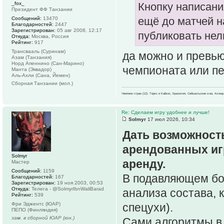
_fox_
Кнопку написани
Президент ФФ Танзании
ещё до матчей н
Сообщений:
13470
Благодарностей:
2447
Зарегистрирован:
05 авг 2008, 12:17
публиковать нель
Откуда:
Москва, Россия
Рейтинг:
917
Трансвааль (Суринам)
да можно и превью
Азам (Танзания)
Норд Апеннино (Сан-Марино)
чемпионата или пе
Манта (Эквадор)
Аль-Ахли (Сана, Йемен)
Сборная Танзании (мол.)
Чемпион стран (12): Теркс и Кайкос, Бразилия, Сейшельские о-ва, Алжир
Re: Сделаем игру удобнее и лучше!
Solmyr
17 июл 2026, 10:34
Дать возможност
арендованных иг
Solmyr
аренду.
Мастер
Сообщений:
1159
В подавляющем бо
Благодарностей:
167
Зарегистрирован:
19 ноя 2003, 00:53
Откуда:
Телега - @SolmyrIbnWaliBarad
анализа состава, 
Рейтинг:
539
Фри Эджентс (ЮАР)
спецухи).
ПЕПО (Финляндия)
зам. в сборной ЮАР (юн.)
Сами алгоритмы в 