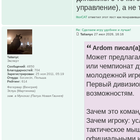
управление), а не 
IltorCAT
отметил этот пост как понравивш
Re: Сделаем игру удобнее и лучше!
Talianyc
27 июл 2026, 16:16
Ardom писал(а)
Может предлага
Talianyc
Эксперт
или чемпионат д
Сообщений:
4850
Благодарностей:
704
молодежной игре
Зарегистрирован:
25 ноя 2011, 05:19
Откуда:
Szczecin, Польша
Рейтинг:
614
Первый дивизион
Фегервар (Венгрия)
Эспуа (Мартиника)
возможностям.
зам. в Мунгкас (Папуа Новая Гвинея)
Зачем это коман
Зачем игроку: у
тактическое мыш
официальными и