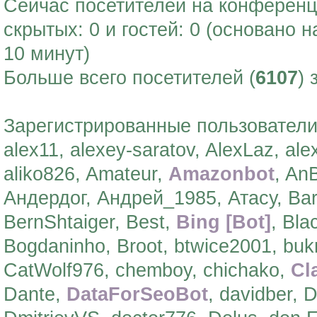
Сейчас посетителей на конферен
скрытых: 0 и гостей: 0 (основано 
10 минут)
Больше всего посетителей (
6107
) 
Зарегистрированные пользователи:
alex11, alexey-saratov, AlexLaz, ale
aliko826, Amateur,
Amazonbot
, An
Андердог, Андрей_1985, Атасу, Bara
BernShtaiger, Best,
Bing [Bot]
, Bla
Bogdaninho, Broot, btwice2001, bu
CatWolf976, chemboy, chichako,
Cl
Dante,
DataForSeoBot
, davidber, 