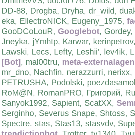
DmitrievVS, doctor776, Dolus, don 
DD-88, Drogba, Dryha, dr_wild, du
eka, EllectroNICK, Eugeny_1975,
f
GooDCoLouR,
Googlebot
, Gordey
Jneyka, jYmhtp, Karwar, kerinpetrov
Lawski, Lecs, Lefty, Leshii', lev4ik, 
[Bot]
, mal00tru,
meta-externalagen
mr_dno, Nachfin, nerazzurri, nerixx
PETRUSHA, Podolski, poezdasamole
RoM@N, RomanPRO, Григорий, Rusik
Sanyok1992, Sapient, ScatXX,
Sem
Serginho, Severus Snape, Shtoss, S
Spectre, stas, Stas13, stasvdv, Su
trendictionbot
, Trotter, ty1340, T