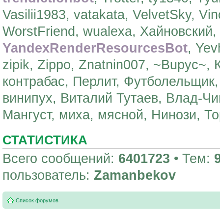
Vasilii1983, vatakata, VelvetSky, Vin
WorstFriend, wualexa, Хайновский
YandexRenderResourcesBot
, Yev
zipik, Zippo, Znatnin007, ~Bupyc~,
контрабас, Перлит, Футболельщик,
винипух, Виталий Тутаев, Влад-Чи
Мангуст, миха, мясной, Нинози, То
СТАТИСТИКА
Всего сообщений:
6401723
• Тем:
пользователь:
Zamanbekov
Список форумов